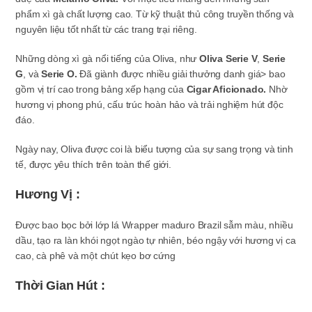
phẩm xì gà chất lượng cao. Từ kỹ thuật thủ công truyền thống và
nguyên liệu tốt nhất từ các trang trại riêng.
Những dòng xì gà nổi tiếng của Oliva, như
Oliva Serie V
,
Serie
G
, và
Serie O.
Đã giành được nhiều giải thưởng danh giá> bao
gồm vị trí cao trong bảng xếp hạng của
Cigar Aficionado.
Nhờ
hương vị phong phú, cấu trúc hoàn hảo và trải nghiệm hút độc
đáo.
Ngày nay, Oliva được coi là biểu tượng của sự sang trọng và tinh
tế, được yêu thích trên toàn thế giới.
Hương Vị :
Được bao bọc bởi lớp lá Wrapper maduro Brazil sẫm màu, nhiều
dầu, tạo ra làn khói ngọt ngào tự nhiên, béo ngậy với hương vị ca
cao, cà phê và một chút kẹo bơ cứng
Thời Gian Hút :