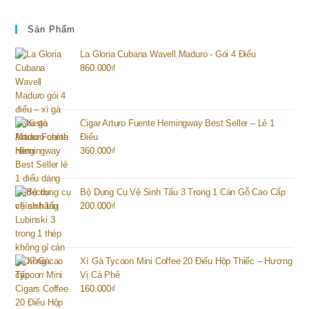
Sản Phẩm
La Gloria Cubana Wavell Maduro - Gói 4 Điếu
860.000
₫
Cigar Arturo Fuente Hemingway Best Seller – Lẻ 1
Điếu
360.000
₫
Bộ Dụng Cụ Vệ Sinh Tẩu 3 Trong 1 Cán Gỗ Cao Cấp
200.000
₫
Xì Gà Tycoon Mini Coffee 20 Điếu Hộp Thiếc – Hương
Vị Cà Phê
160.000
₫