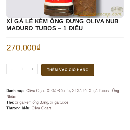
XÌ GÀ LẺ KÈM ỐNG ĐỰNG OLIVA NUB
MADURO TUBOS – 1 ĐIẾU
270.000
₫
Xì
-
+
THÊM VÀO GIỎ HÀNG
gà
Lẻ
kèm
Danh mục:
Oliva Cigar
,
Xì Gà Điếu To
,
Xì Gà Lẻ
,
Xì gà Tubos - Ống
ống
Nhôm
đựng
Thẻ:
xì gà kèm ống đựng
,
xì gà tubos
Oliva
Thương hiệu:
Oliva Cigars
Nub
Maduro
Tubos