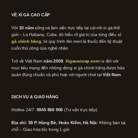
VỀ XÌ GÀ CAO CẤP
Với
10 năm
sống và làm việc trực tiếp tại cái nôi xì gà thế
giới – La Habana, Cuba, tôi hiểu rõ giá trị của từng điếu
xì
gà chính hãng
, từ quy trình lên men lá thuốc đến kỹ thuật
cuốn thủ công của nghệ nhân.
Trở về Việt Nam
năm 2009
,
Xigacaocap.com
ra đời với
mục tiêu mang đến những dòng xì gà chính hãng được bảo
quản đúng chuẩn và phù hợp với người chơi tại
Việt Nam
.
DỊCH VỤ & GIAO HÀNG
Hotline 24/7:
0945 866 906
(Tư vấn trực tiếp)
Địa chỉ: 59 P. Hàng Bè, Hoàn Kiếm, Hà Nội:
Không bán tại
chỗ – Giao hỏa tốc trong 1 giờ.