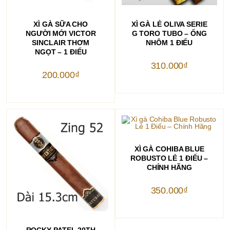
THÊM VÀO GIỎ HÀNG
THÊM VÀO GIỎ HÀNG
XÌ GÀ SỮA CHO
XÌ GÀ LẺ OLIVA SERIE
NGƯỜI MỚI VICTOR
G TORO TUBO – ỐNG
SINCLAIR THƠM
NHÔM 1 ĐIẾU
NGỌT – 1 ĐIẾU
310.000
₫
200.000
₫
THÊM VÀO GIỎ HÀNG
XÌ GÀ COHIBA BLUE
ROBUSTO LẺ 1 ĐIẾU –
CHÍNH HÃNG
350.000
₫
THÊM VÀO GIỎ HÀNG
ROCKY PATEL 20TH