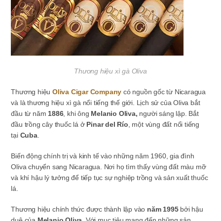
Thương hiệu xì gà Oliva
Thương hiệu
Oliva Cigar Company
có nguồn gốc từ Nicaragua
và là thương hiệu xì gà nổi tiếng thế giới. Lịch sử của Oliva bắt
đầu từ năm
1886
, khi ông
Melanio Oliva,
người sáng lập. Bắt
đầu trồng cây thuốc lá ở
Pinar del Río
, một vùng đất nổi tiếng
tại
Cuba
.
Biến động chính trị và kinh tế vào những năm 1960, gia đình
Oliva chuyển sang Nicaragua. Nơi họ tìm thấy vùng đất màu mỡ
và khí hậu lý tưởng để tiếp tục sự nghiệp trồng và sản xuất thuốc
lá.
Thương hiệu chính thức được thành lập vào
năm 1995
bởi hậu
duệ của
Melanio Oliva.
Với mục tiêu mang đến những sản