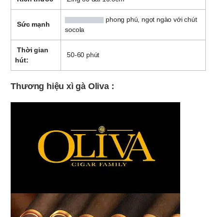
phong phú, ngọt ngào với chút
Sức mạnh
socola
Thời gian
50-60 phút
hút:
Thương hiệu xì gà Oliva :