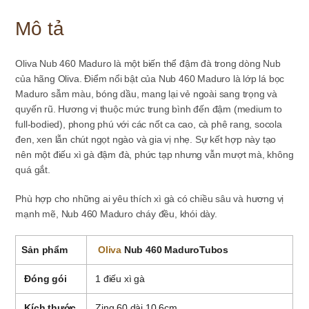
-
1
Mô tả
điếu
số
lượng
Oliva Nub 460 Maduro là một biến thể đậm đà trong dòng Nub
của hãng Oliva. Điểm nổi bật của Nub 460 Maduro là lớp lá bọc
Maduro sẫm màu, bóng dầu, mang lại vẻ ngoài sang trọng và
quyến rũ. Hương vị thuộc mức trung bình đến đậm (medium to
full-bodied), phong phú với các nốt ca cao, cà phê rang, socola
đen, xen lẫn chút ngọt ngào và gia vị nhẹ. Sự kết hợp này tạo
nên một điếu xì gà đậm đà, phức tạp nhưng vẫn mượt mà, không
quá gắt.
Phù hợp cho những ai yêu thích xì gà có chiều sâu và hương vị
mạnh mẽ, Nub 460 Maduro cháy đều, khói dày.
Sản phẩm
Oliva
Nub 460 MaduroTubos
Đóng gói
1 điếu xì gà
Kích thước
Zing 60 dài 10.6cm