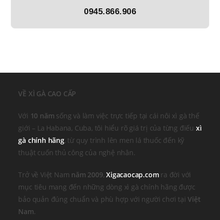
0945.866.906
VỀ XÌ GÀ CAO CẤP
Với
10 năm
sống và làm việc trực tiếp tại cái nôi xì gà thế
giới – La Habana, Cuba, tôi hiểu rõ giá trị của từng điếu
xì
gà chính hãng
, từ quy trình lên men lá thuốc đến kỹ
thuật cuốn thủ công của nghệ nhân.
Trở về Việt Nam
năm 2009
,
Xigacaocap.com
ra đời với
mục tiêu mang đến những dòng xì gà chính hãng được
bảo quản đúng chuẩn và phù hợp với người chơi tại
Việt
Nam
.