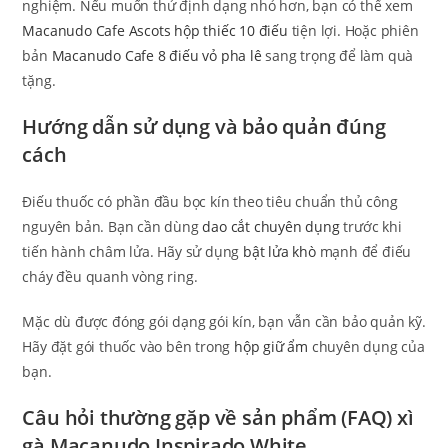
nghiệm. Nếu muốn thử định dạng nhỏ hơn, bạn có thể xem
Macanudo Cafe Ascots hộp thiếc 10 điếu
tiện lợi. Hoặc phiên
bản
Macanudo Cafe 8 điếu vỏ pha lê
sang trọng để làm quà
tặng.
Hướng dẫn sử dụng và bảo quản đúng
cách
Điếu thuốc có phần đầu bọc kín theo tiêu chuẩn thủ công
nguyên bản. Bạn cần dùng
dao cắt chuyên dụng
trước khi
tiến hành châm lửa. Hãy sử dụng
bật lửa khò
mạnh để điếu
cháy đều quanh vòng ring.
Mặc dù được đóng gói dạng gói kín, bạn vẫn cần bảo quản kỹ.
Hãy đặt gói thuốc vào bên trong
hộp giữ ẩm
chuyên dụng của
bạn.
Câu hỏi thường gặp về sản phẩm (FAQ) xì
gà Macanudo Inspirado White