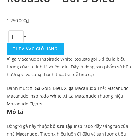
1.250.000
₫
Xì
-
+
Gà
THÊM VÀO GIỎ HÀNG
Macanudo
Inspirado
Xì gà Macanudo Inspirado White Robusto gói 5 điếu là biểu
White
tượng của sự tinh tế và êm dịu. Đây là dòng sản phẩm sở hữu
Robusto
hương vị vô cùng thanh thoát và dễ tiếp cận.
–
Gói
Danh mục:
Xì Gà Gói 5 Điếu
,
Xì gà Macanudo
Thẻ:
Macanudo
,
5
Macanudo Inspirado White
,
Xì Gà Macanudo
Thương hiệu:
Điếu
Macanudo Cigars
Mô tả
số
lượng
Dòng xì gà này thuộc
bộ sưu tập Inspirado
đầy sáng tạo của
nhà
Macanudo
. Thương hiệu luôn đi đầu về sản lượng tiêu