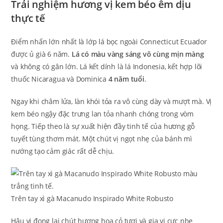
Trải nghiệm hương vị kem béo êm dịu
thực tế
Điểm nhấn lớn nhất là lớp lá bọc ngoài Connecticut Ecuador
được ủ già 6 năm.
Lá có màu vàng sáng vô cùng mịn màng
và không có gân lớn. Lá kết dính là lá Indonesia, kết hợp lõi
thuốc Nicaragua và Dominica
4 năm tuổi
.
Ngay khi châm lửa, làn khói tỏa ra vô cùng dày và mượt mà. Vị
kem béo ngậy đặc trưng lan tỏa nhanh chóng trong vòm
họng. Tiếp theo là sự xuất hiện đầy tinh tế của hương gỗ
tuyết tùng thơm mát. Một chút vị ngọt nhẹ của bánh mì
nướng tạo cảm giác rất dễ chịu.
Trên tay xì gà Macanudo Inspirado White Robusto
Hậu vị đọng lại chút hương hoa cỏ tươi và gia vị cực nhẹ