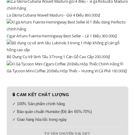
La Gloria Cubana Wavell Maduro - Gói 4 Điếu
860.000
₫
Cigar Arturo Fuente Hemingway Best Seller – Lẻ 1 Điếu
360.000
₫
Bộ Dụng Cụ Vệ Sinh Tẩu 3 Trong 1 Cán Gỗ Cao Cấp
200.000
₫
Xì
Gà Tycoon Mini Coffee 20 Điếu Hộp Thiếc – Hương Vị Cà Phê
160.000
₫
🔒 CAM KẾT CHẤT LƯỢNG
✓ 100% Sản phẩm chính hãng
✓ Bảo quản chuẩn Humidor (Độ ẩm 65%-70%)
✓ Giao hàng hỏa tốc trong ngày
TƯ VẤN CHUYÊN GIA 24/7: