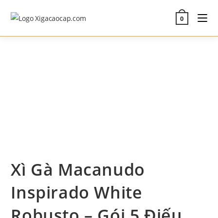
Skip
to
0
content
Xì Gà Macanudo
Inspirado White
Robusto – Gói 5 Điếu