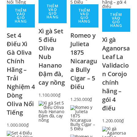
THÊM
VÀO
THÊM
THÊM
GIỎ
VÀO
VÀO
THÊM
HÀNG
GIỎ
GIỎ
VÀO
HÀNG
HÀNG
GIỎ
HÀNG
Xì gà Set
Set 4
Romeo y
5 điếu
Xì gà
Điếu Xì
Julieta
Oliva
Aganorsa
Gà Oliva
1875
Nub
Leaf La
Chính
Nicaragu
Hanano
Validacio
Hãng –
a Bully
Đậm đà,
n Corojo
Trải
Cigar – 5
cay nồng
chính
Nghiệm 4
Điếu
hãng –
Dòng
1.100.000
₫
gói 4
1.250.000
₫
Oliva Nổi
điếu
Tiếng
1.200.000
₫
1.000.000
₫