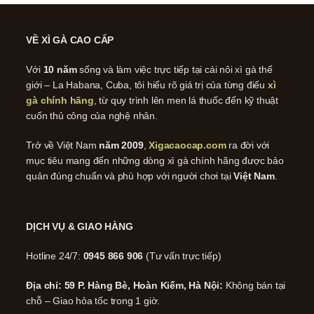
VỀ XÌ GÀ CAO CẤP
Với
10 năm
sống và làm việc trực tiếp tại cái nôi xì gà thế
giới – La Habana, Cuba, tôi hiểu rõ giá trị của từng điếu
xì
gà chính hãng
, từ quy trình lên men lá thuốc đến kỹ thuật
cuốn thủ công của nghệ nhân.
Trở về Việt Nam
năm 2009
,
Xigacaocap.com
ra đời với
mục tiêu mang đến những dòng xì gà chính hãng được bảo
quản đúng chuẩn và phù hợp với người chơi tại
Việt Nam
.
DỊCH VỤ & GIAO HÀNG
Hotline 24/7:
0945 866 906
(Tư vấn trực tiếp)
Địa chỉ: 59 P. Hàng Bè, Hoàn Kiếm, Hà Nội:
Không bán tại
chỗ – Giao hỏa tốc trong 1 giờ.