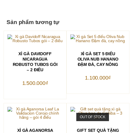
Sản phẩm tương tự
THÊM VÀO GIỎ HÀNG
THÊM VÀO GIỎ HÀNG
XÌ GÀ DAVIDOFF
XÌ GÀ SET 5 ĐIẾU
NICARAGUA
OLIVA NUB HANANO
ROBUSTO TUBOS GÓI
ĐẬM ĐÀ, CAY NỒNG
– 2 ĐIẾU
1.100.000
₫
1.500.000
₫
OUT OF STOCK
THÊM VÀO GIỎ HÀNG
ĐỌC TIẾP
XÌ GÀ AGANORSA
GIFT SET QUÀ TẶNG