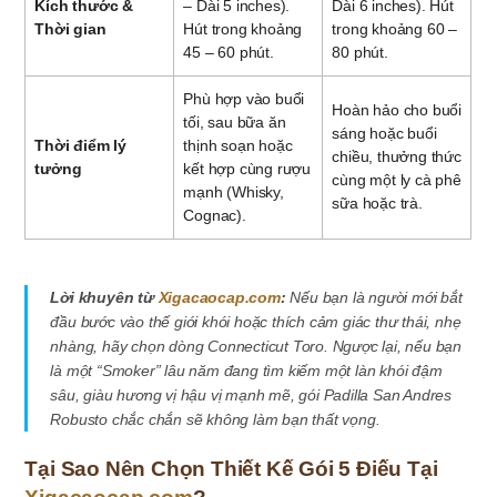
Kích thước &
– Dài 5 inches).
Dài 6 inches). Hút
Thời gian
Hút trong khoảng
trong khoảng 60 –
45 – 60 phút.
80 phút.
Phù hợp vào buổi
Hoàn hảo cho buổi
tối, sau bữa ăn
sáng hoặc buổi
Thời điểm lý
thịnh soạn hoặc
chiều, thưởng thức
tưởng
kết hợp cùng rượu
cùng một ly cà phê
mạnh (Whisky,
sữa hoặc trà.
Cognac).
Lời khuyên từ
Xigacaocap.com
:
Nếu bạn là người mới bắt
đầu bước vào thế giới khói hoặc thích cảm giác thư thái, nhẹ
nhàng, hãy chọn dòng Connecticut Toro. Ngược lại, nếu bạn
là một “Smoker” lâu năm đang tìm kiếm một làn khói đậm
sâu, giàu hương vị hậu vị mạnh mẽ, gói Padilla San Andres
Robusto chắc chắn sẽ không làm bạn thất vọng.
Tại Sao Nên Chọn Thiết Kế Gói 5 Điếu Tại