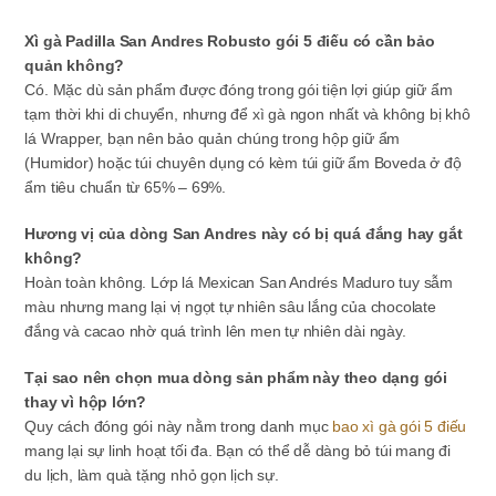
Xì gà Padilla San Andres Robusto gói 5 điếu có cần bảo
quản không?
Có. Mặc dù sản phẩm được đóng trong gói tiện lợi giúp giữ ẩm
tạm thời khi di chuyển, nhưng để xì gà ngon nhất và không bị khô
lá Wrapper, bạn nên bảo quản chúng trong hộp giữ ẩm
(Humidor) hoặc túi chuyên dụng có kèm túi giữ ẩm Boveda ở độ
ẩm tiêu chuẩn từ 65% – 69%.
Hương vị của dòng San Andres này có bị quá đắng hay gắt
không?
Hoàn toàn không. Lớp lá Mexican San Andrés Maduro tuy sẫm
màu nhưng mang lại vị ngọt tự nhiên sâu lắng của chocolate
đắng và cacao nhờ quá trình lên men tự nhiên dài ngày.
Tại sao nên chọn mua dòng sản phẩm này theo dạng gói
thay vì hộp lớn?
Quy cách đóng gói này nằm trong danh mục
bao xì gà gói 5 điếu
mang lại sự linh hoạt tối đa. Bạn có thể dễ dàng bỏ túi mang đi
du lịch, làm quà tặng nhỏ gọn lịch sự.