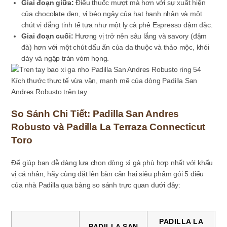
Giai đoạn giữa:
Điếu thuốc mượt mà hơn với sự xuất hiện
của chocolate đen, vị béo ngậy của hạt hạnh nhân và một
chút vị đắng tinh tế tựa như một ly cà phê Espresso đậm đặc.
Giai đoạn cuối:
Hương vị trở nên sâu lắng và savory (đậm
đà) hơn với một chút dấu ấn của da thuộc và thảo mộc, khói
dày và ngập tràn vòm họng.
Kích thước thực tế vừa vặn, mạnh mẽ của dòng Padilla San
Andres Robusto trên tay.
So Sánh Chi Tiết: Padilla San Andres
Robusto và Padilla La Terraza Connecticut
Toro
Để giúp bạn dễ dàng lựa chọn dòng xì gà phù hợp nhất với khẩu
vị cá nhân, hãy cùng đặt lên bàn cân hai siêu phẩm gói 5 điếu
của nhà Padilla qua bảng so sánh trực quan dưới đây:
PADILLA LA
PADILLA SAN