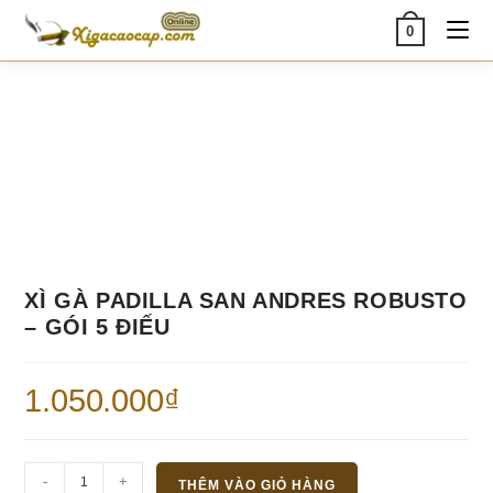
Skip
0
to
content
XÌ GÀ PADILLA SAN ANDRES ROBUSTO
– GÓI 5 ĐIẾU
1.050.000
₫
Xì
-
+
THÊM VÀO GIỎ HÀNG