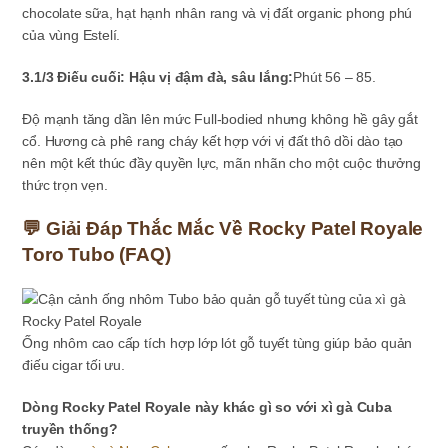
chocolate sữa, hạt hạnh nhân rang và vị đất organic phong phú
của vùng Estelí.
3.1/3 Điếu cuối: Hậu vị đậm đà, sâu lắng:
Phút 56 – 85.
Độ mạnh tăng dần lên mức Full-bodied nhưng không hề gây gắt
cổ. Hương cà phê rang cháy kết hợp với vị đất thô dồi dào tạo
nên một kết thúc đầy quyền lực, mãn nhãn cho một cuộc thưởng
thức trọn vẹn.
💬 Giải Đáp Thắc Mắc Về Rocky Patel Royale
Toro Tubo (FAQ)
Ống nhôm cao cấp tích hợp lớp lót gỗ tuyết tùng giúp bảo quản
điếu cigar tối ưu.
Dòng Rocky Patel Royale này khác gì so với xì gà Cuba
truyền thống?