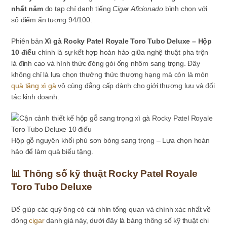
nhất năm
do tạp chí danh tiếng
Cigar Aficionado
bình chọn với
số điểm ấn tượng 94/100.
Phiên bản
Xì gà Rocky Patel Royale Toro Tubo Deluxe – Hộp
10 điếu
chính là sự kết hợp hoàn hảo giữa nghệ thuật pha trộn
lá đỉnh cao và hình thức đóng gói ống nhôm sang trọng. Đây
không chỉ là lựa chọn thưởng thức thượng hạng mà còn là món
quà tặng xì gà
vô cùng đẳng cấp dành cho giới thượng lưu và đối
tác kinh doanh.
Hộp gỗ nguyên khối phủ sơn bóng sang trọng – Lựa chọn hoàn
hảo để làm quà biếu tặng.
📊 Thông số kỹ thuật Rocky Patel Royale
Toro Tubo Deluxe
Để giúp các quý ông có cái nhìn tổng quan và chính xác nhất về
dòng
cigar
danh giá này, dưới đây là bảng thông số kỹ thuật chi