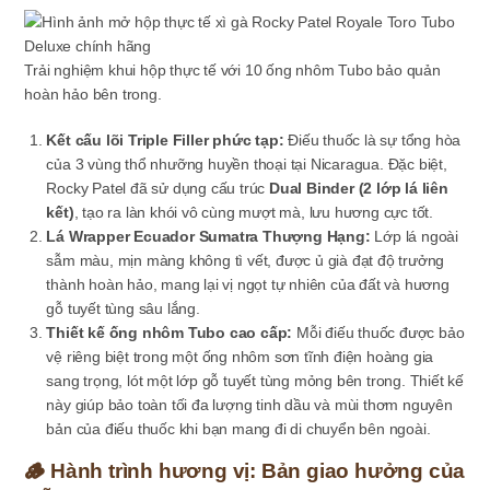
Trải nghiệm khui hộp thực tế với 10 ống nhôm Tubo bảo quản
hoàn hảo bên trong.
Kết cấu lõi Triple Filler phức tạp:
Điếu thuốc là sự tổng hòa
của 3 vùng thổ nhưỡng huyền thoại tại Nicaragua. Đặc biệt,
Rocky Patel đã sử dụng cấu trúc
Dual Binder (2 lớp lá liên
kết)
, tạo ra làn khói vô cùng mượt mà, lưu hương cực tốt.
Lá Wrapper Ecuador Sumatra Thượng Hạng:
Lớp lá ngoài
sẫm màu, mịn màng không tì vết, được ủ già đạt độ trưởng
thành hoàn hảo, mang lại vị ngọt tự nhiên của đất và hương
gỗ tuyết tùng sâu lắng.
Thiết kế ống nhôm Tubo cao cấp:
Mỗi điếu thuốc được bảo
vệ riêng biệt trong một ống nhôm sơn tĩnh điện hoàng gia
sang trọng, lót một lớp gỗ tuyết tùng mỏng bên trong. Thiết kế
này giúp bảo toàn tối đa lượng tinh dầu và mùi thơm nguyên
bản của điếu thuốc khi bạn mang đi di chuyển bên ngoài.
🪵 Hành trình hương vị: Bản giao hưởng của