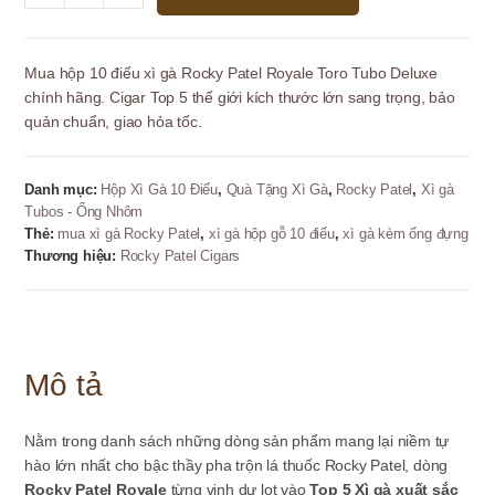
gà
Rocky
Patel
Mua hộp 10 điếu xì gà Rocky Patel Royale Toro Tubo Deluxe
Royale
chính hãng. Cigar Top 5 thế giới kích thước lớn sang trọng, bảo
Toro
quản chuẩn, giao hỏa tốc.
Tubo
Deluxe
-
Danh mục:
Hộp Xì Gà 10 Điếu
,
Quà Tặng Xì Gà
,
Rocky Patel
,
Xì gà
10
Tubos - Ống Nhôm
điếu
Thẻ:
mua xì gà Rocky Patel
,
xì gà hộp gỗ 10 điếu
,
xì gà kèm ống đựng
số
Thương hiệu:
Rocky Patel Cigars
lượng
Mô tả
Nằm trong danh sách những dòng sản phẩm mang lại niềm tự
hào lớn nhất cho bậc thầy pha trộn lá thuốc Rocky Patel, dòng
Rocky Patel Royale
từng vinh dự lọt vào
Top 5 Xì gà xuất sắc