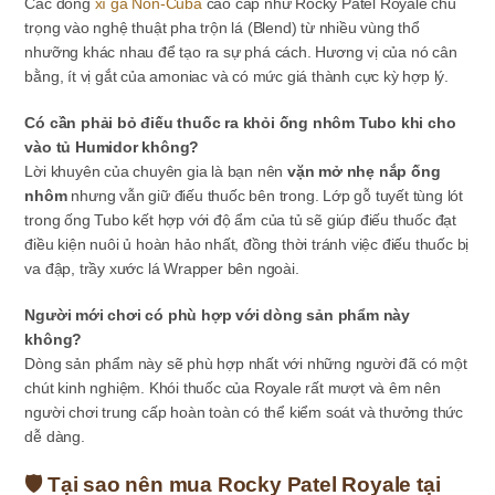
Các dòng
xì gà Non-Cuba
cao cấp như Rocky Patel Royale chú
trọng vào nghệ thuật pha trộn lá (Blend) từ nhiều vùng thổ
nhưỡng khác nhau để tạo ra sự phá cách. Hương vị của nó cân
bằng, ít vị gắt của amoniac và có mức giá thành cực kỳ hợp lý.
Có cần phải bỏ điếu thuốc ra khỏi ống nhôm Tubo khi cho
vào tủ Humidor không?
Lời khuyên của chuyên gia là bạn nên
vặn mở nhẹ nắp ống
nhôm
nhưng vẫn giữ điếu thuốc bên trong. Lớp gỗ tuyết tùng lót
trong ống Tubo kết hợp với độ ẩm của tủ sẽ giúp điếu thuốc đạt
điều kiện nuôi ủ hoàn hảo nhất, đồng thời tránh việc điếu thuốc bị
va đập, trầy xước lá Wrapper bên ngoài.
Người mới chơi có phù hợp với dòng sản phẩm này
không?
Dòng sản phẩm này sẽ phù hợp nhất với những người đã có một
chút kinh nghiệm. Khói thuốc của Royale rất mượt và êm nên
người chơi trung cấp hoàn toàn có thể kiểm soát và thưởng thức
dễ dàng.
🛡️ Tại sao nên mua Rocky Patel Royale tại