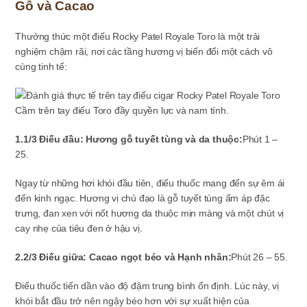
Gỗ và Cacao
Thưởng thức một điếu Rocky Patel Royale Toro là một trải
nghiệm chậm rãi, nơi các tầng hương vị biến đổi một cách vô
cùng tinh tế:
Cầm trên tay điếu Toro đầy quyền lực và nam tính.
1.1/3 Điếu đầu: Hương gỗ tuyết tùng và da thuộc:
Phút 1 –
25.
Ngay từ những hơi khói đầu tiên, điếu thuốc mang đến sự êm ái
đến kinh ngạc. Hương vị chủ đạo là gỗ tuyết tùng ấm áp đặc
trưng, đan xen với nốt hương da thuộc mịn màng và một chút vị
cay nhẹ của tiêu đen ở hậu vị.
2.2/3 Điếu giữa: Cacao ngọt béo và Hạnh nhân:
Phút 26 – 55.
Điếu thuốc tiến dần vào độ đậm trung bình ổn định. Lúc này, vị
khói bắt đầu trở nên ngậy béo hơn với sự xuất hiện của