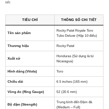
tiết:
TIÊU CHÍ
THÔNG SỐ CHI TIẾT
Rocky Patel Royale Toro
Tên sản phẩm
Tubo Deluxe (Hộp 10 điếu)
Thương hiệu
Rocky Patel
Honduras (Sử dụng lá từ
Xuất xứ
Nicaragua)
Hình dáng (Vitola)
Toro
Chiều dài
6.5 inches (165 mm)
Vòng đo (Ring Gauge)
52 (20.6 mm)
Trung bình đến Đậm đà
Độ đậm (Strength)
(Medium – Full)