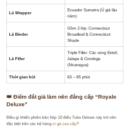
Ecuador Sumatra (Ủ già lâu
Lá Wrapper
năm)
Gồm 2 lớp: Connecticut
Lá Binder
Broadleaf & Connecticut
Shade
Triple Filler: Các vùng Estelí,
Lá Filler
Jalapa & Condega
(Nicaragua)
Thời gian hút
65 – 85 phút
👑 Điểm đắt giá làm nên đẳng cấp “Royale
Deluxe”
Điều gì khiến phiên bản hộp 10 điếu Tubo Deluxe này trở nên
đặc biệt trên các kệ hàng
xì gà cao cấp
?