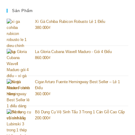
Sản Phẩm
Xì Gà Cohiba Rubicon Robusto Lẻ 1 Điếu
380.000
₫
La Gloria Cubana Wavell Maduro - Gói 4 Điếu
860.000
₫
Cigar Arturo Fuente Hemingway Best Seller – Lẻ 1
Điếu
360.000
₫
Bộ Dụng Cụ Vệ Sinh Tẩu 3 Trong 1 Cán Gỗ Cao Cấp
200.000
₫