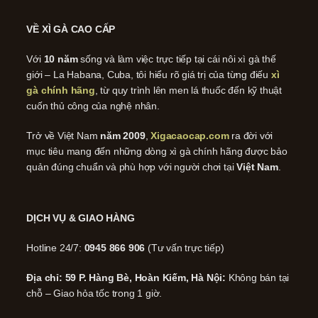
VỀ XÌ GÀ CAO CẤP
Với
10 năm
sống và làm việc trực tiếp tại cái nôi xì gà thế
giới – La Habana, Cuba, tôi hiểu rõ giá trị của từng điếu
xì
gà chính hãng
, từ quy trình lên men lá thuốc đến kỹ thuật
cuốn thủ công của nghệ nhân.
Trở về Việt Nam
năm 2009
,
Xigacaocap.com
ra đời với
mục tiêu mang đến những dòng xì gà chính hãng được bảo
quản đúng chuẩn và phù hợp với người chơi tại
Việt Nam
.
DỊCH VỤ & GIAO HÀNG
Hotline 24/7:
0945 866 906
(Tư vấn trực tiếp)
Địa chỉ: 59 P. Hàng Bè, Hoàn Kiếm, Hà Nội:
Không bán tại
chỗ – Giao hỏa tốc trong 1 giờ.