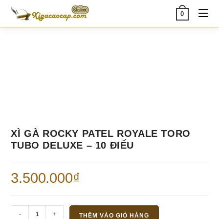
Skip
0
to
content
XÌ GÀ ROCKY PATEL ROYALE TORO
TUBO DELUXE – 10 ĐIẾU
3.500.000
₫
Xì
-
+
THÊM VÀO GIỎ HÀNG