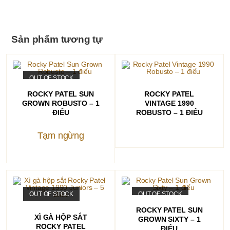
Sản phẩm tương tự
OUT OF STOCK
ĐỌC TIẾP
ĐỌC TIẾP
ROCKY PATEL SUN
ROCKY PATEL
GROWN ROBUSTO – 1
VINTAGE 1990
ĐIẾU
ROBUSTO – 1 ĐIẾU
Tạm ngừng
OUT OF STOCK
OUT OF STOCK
ĐỌC TIẾP
ROCKY PATEL SUN
ĐỌC TIẾP
XÌ GÀ HỘP SẮT
GROWN SIXTY – 1
ROCKY PATEL
ĐIẾU