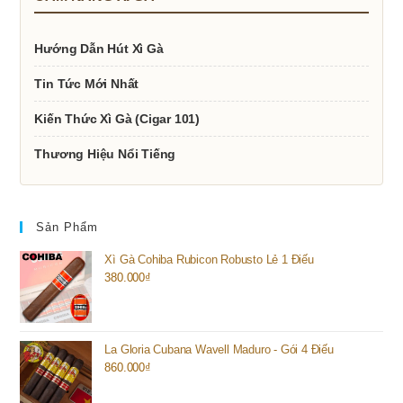
Hướng Dẫn Hút Xì Gà
Tin Tức Mới Nhất
Kiến Thức Xì Gà (Cigar 101)
Thương Hiệu Nổi Tiếng
Sản Phẩm
Xì Gà Cohiba Rubicon Robusto Lẻ 1 Điếu
380.000
₫
La Gloria Cubana Wavell Maduro - Gói 4 Điếu
860.000
₫