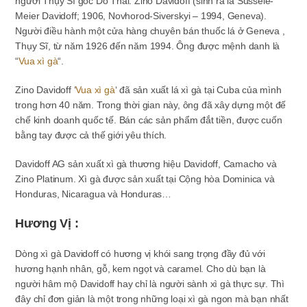
người Thụy Sĩ gốc Do Thái. Zino Davidoff (sinh ra là Sussele-
Meier Davidoff; 1906, Novhorod-Siverskyi – 1994, Geneva).
Người điều hành một cửa hàng chuyên bán thuốc lá ở Geneva ,
Thụy Sĩ, từ năm 1926 đến năm 1994. Ông được mệnh danh là
“
Vua xì gà
“.
Zino Davidoff ‘
Vua xì gà
‘ đã sản xuất lá xì gà tại Cuba của mình
trong hơn 40 năm. Trong thời gian này, ông đã xây dựng một đế
chế kinh doanh quốc tế. Bán các sản phẩm đắt tiền, được cuốn
bằng tay được cả thế giới yêu thích.
Davidoff AG sản xuất xì gà thương hiệu Davidoff, Camacho và
Zino Platinum. Xì gà được sản xuất tại Cộng hòa Dominica và
Honduras, Nicaragua và Honduras…
Hương Vị :
Dòng xì gà Davidoff có hương vị khói sang trọng đầy đủ với
hương hạnh nhân, gỗ, kem ngọt và caramel. Cho dù bạn là
người hâm mộ Davidoff hay chỉ là người sành xì gà thực sự. Thì
đây chỉ đơn giản là một trong những loại xì gà ngon mà bạn nhất