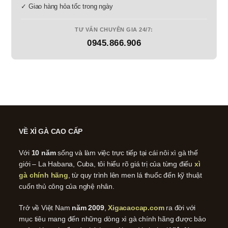
✓ Giao hàng hỏa tốc trong ngày
TƯ VẤN CHUYÊN GIA 24/7:
0945.866.906
VỀ XÌ GÀ CAO CẤP
Với
10 năm
sống và làm việc trực tiếp tại cái nôi xì gà thế
giới – La Habana, Cuba, tôi hiểu rõ giá trị của từng điếu
xì
gà chính hãng
, từ quy trình lên men lá thuốc đến kỹ thuật
cuốn thủ công của nghệ nhân.
Trở về Việt Nam
năm 2009
,
Xigacaocap.com
ra đời với
mục tiêu mang đến những dòng xì gà chính hãng được bảo