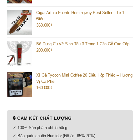
Cigar Arturo Fuente Hemingway Best Seller – Lẻ 1
Điếu
360.000
₫
Bộ Dụng Cụ Vệ Sinh Tẩu 3 Trong 1 Cán Gỗ Cao Cấp
200.000
₫
Xì Gà Tycoon Mini Coffee 20 Điếu Hộp Thiếc – Hương
Vị Cà Phê
160.000
₫
🔒 CAM KẾT CHẤT LƯỢNG
✓ 100% Sản phẩm chính hãng
✓ Bảo quản chuẩn Humidor (Độ ẩm 65%-70%)