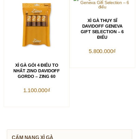
THÊM VÀO GIỎ HÀNG
XÌ GÀ THỤY SĨ
DAVIDOFF GENEVA
GIFT SELECTION – 6
ĐIẾU
5.800.000
₫
THÊM VÀO GIỎ HÀNG
XÌ GÀ GÓI 4 ĐIẾU TO
NHẤT ZINO DAVIDOFF
GORDO – ZING 60
1.100.000
₫
CẨM NANG XÌ GÀ