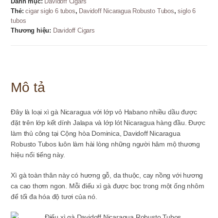
Danh mục:
Davidoff Cigars
Thẻ:
cigar siglo 6 tubos
,
Davidoff Nicaragua Robusto Tubos
,
siglo 6
tubos
Thương hiệu:
Davidoff Cigars
Mô tả
Đây là loại xì gà Nicaragua với lớp vỏ Habano nhiều dầu được
đặt trên lớp kết dính Jalapa và lớp lót Nicaragua hàng đầu. Được
làm thủ công tại Cộng hòa Dominica, Davidoff Nicaragua
Robusto Tubos luôn làm hài lòng những người hâm mộ thương
hiệu nổi tiếng này.
Xì gà toàn thân này có hương gỗ, da thuộc, cay nồng với hương
ca cao thơm ngon. Mỗi điếu xì gà được bọc trong một ống nhôm
để tối đa hóa độ tươi của nó.