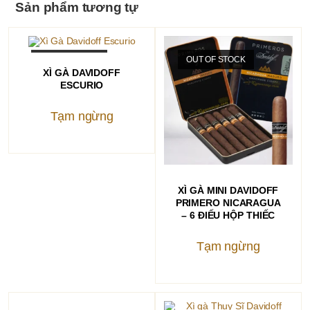
Sản phẩm tương tự
OUT OF STOCK
OUT OF STOCK
ĐỌC TIẾP
XÌ GÀ DAVIDOFF
ESCURIO
Tạm ngừng
ĐỌC TIẾP
XÌ GÀ MINI DAVIDOFF
PRIMERO NICARAGUA
– 6 ĐIẾU HỘP THIẾC
Tạm ngừng