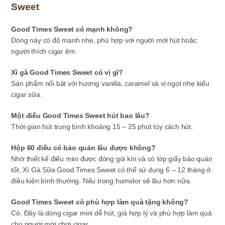
Sweet
Good Times Sweet có mạnh không?
Dòng này có độ mạnh nhẹ, phù hợp với người mới hút hoặc
người thích cigar êm.
Xì gà Good Times Sweet có vị gì?
Sản phẩm nổi bật với hương vanilla, caramel và vị ngọt nhẹ kiểu
cigar sữa.
Một điếu Good Times Sweet hút bao lâu?
Thời gian hút trung bình khoảng 15 – 25 phút tùy cách hút.
Hộp 60 điếu có bảo quản lâu được không?
Nhờ thiết kế điếu mini được đóng gói kín và có lớp giấy bảo quản
tốt, Xì Gà Sữa Good Times Sweet có thể sử dụng 6 – 12 tháng ở
điều kiện bình thường. Nếu trong humidor sẽ lâu hơn nữa.
Good Times Sweet có phù hợp làm quà tặng không?
Có. Đây là dòng cigar mini dễ hút, giá hợp lý và phù hợp làm quà
cho người mới chơi cigar.