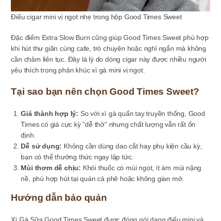
Điếu cigar mini vị ngọt nhẹ trong hộp Good Times Sweet
Đặc điểm Extra Slow Burn cũng giúp Good Times Sweet phù hợp
khi hút thư giãn cùng cafe, trò chuyện hoặc nghỉ ngắn mà không
cần châm liên tục. Đây là lý do dòng cigar này được nhiều người
yêu thích trong phân khúc xì gà mini vị ngọt.
Tại sao bạn nên chọn Good Times Sweet?
Giá thành hợp lý:
So với xì gà quấn tay truyền thống, Good
Times có giá cực kỳ “dễ thở” nhưng chất lượng vẫn rất ổn
định.
Dễ sử dụng:
Không cần dùng dao cắt hay phụ kiện cầu kỳ,
bạn có thể thưởng thức ngay lập tức.
Mùi thơm dễ chịu:
Khói thuốc có mùi ngọt, ít ám mùi nặng
nề, phù hợp hút tại quán cà phê hoặc không gian mở.
Hướng dẫn bảo quản
Xì Gà Sữa Good Times Sweet được đóng gói dạng điếu mini và