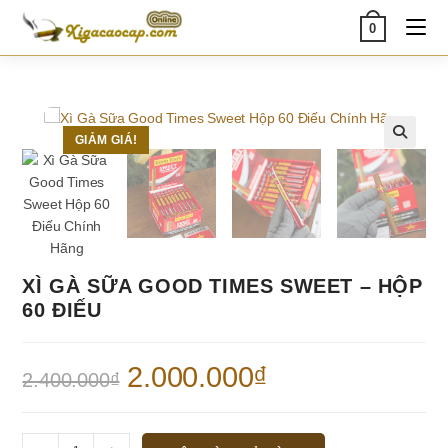
Skip
0
to
content
GIẢM GIÁ!
🔍
XÌ GÀ SỮA GOOD TIMES SWEET – HỘP
60 ĐIẾU
Giá
2.000.000
₫
Giá
2.400.000
₫
gốc
hiện
là:
tại
2.400.000₫.
là:
2.000.000₫.
Xì