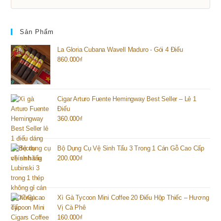
Sản Phẩm
La Gloria Cubana Wavell Maduro - Gói 4 Điếu
860.000
₫
Cigar Arturo Fuente Hemingway Best Seller – Lẻ 1
Điếu
360.000
₫
Bộ Dụng Cụ Vệ Sinh Tẩu 3 Trong 1 Cán Gỗ Cao Cấp
200.000
₫
Xì Gà Tycoon Mini Coffee 20 Điếu Hộp Thiếc – Hương
Vị Cà Phê
160.000
₫