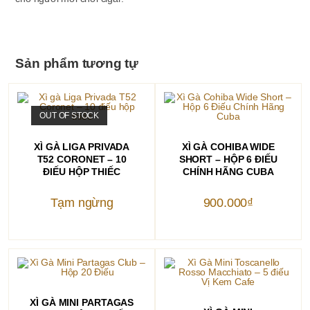
Sản phẩm tương tự
OUT OF STOCK
ĐỌC TIẾP
THÊM VÀO GIỎ HÀNG
XÌ GÀ LIGA PRIVADA
XÌ GÀ COHIBA WIDE
T52 CORONET – 10
SHORT – HỘP 6 ĐIẾU
ĐIẾU HỘP THIẾC
CHÍNH HÃNG CUBA
Tạm ngừng
900.000
₫
THÊM VÀO GIỎ HÀNG
XÌ GÀ MINI PARTAGAS
THÊM VÀO GIỎ HÀNG