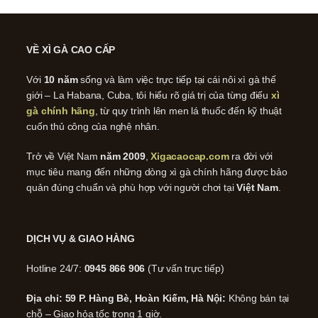
VỀ XÌ GÀ CAO CẤP
Với
10 năm
sống và làm việc trực tiếp tại cái nôi xì gà thế
giới – La Habana, Cuba, tôi hiểu rõ giá trị của từng điếu
xì
gà chính hãng
, từ quy trình lên men lá thuốc đến kỹ thuật
cuốn thủ công của nghệ nhân.
Trở về Việt Nam
năm 2009
,
Xigacaocap.com
ra đời với
mục tiêu mang đến những dòng xì gà chính hãng được bảo
quản đúng chuẩn và phù hợp với người chơi tại
Việt Nam
.
DỊCH VỤ & GIAO HÀNG
Hotline 24/7:
0945 866 906
(Tư vấn trực tiếp)
Địa chỉ: 59 P. Hàng Bè, Hoàn Kiếm, Hà Nội:
Không bán tại
chỗ – Giao hỏa tốc trong 1 giờ.