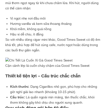
mùi thơm ngọt ngay từ khi chưa châm lửa. Khi hút, người dùng
có thể cảm nhận:
Vị ngọt nhẹ nơi đầu môi
Hương vanilla và kem sữa thoang thoảng
Khói mềm, không quá nồng
Hậu vị dễ chịu, ít đắng
So với nhiều dòng cigar mini khác, Good Times Sweet có độ êm
khá tốt, phù hợp để hút cùng cafe, nước ngọt hoặc dùng trong
các buổi thư giãn ngắn.
Cận cảnh lớp lá cuốn cháy chậm của Good Times Sweet
Thiết kế tiện lợi – Cấu trúc chắc chắn
Kích thước:
Dạng Cigarillos nhỏ gọn, phù hợp cho những
giờ nghỉ giải lao nhanh (khoảng 10-15 phút).
Cấu trúc:
Lá quấn ngoài mịn màng, tàn thuốc chắc, khói
thơm không gây khó chịu cho người xung quanh.