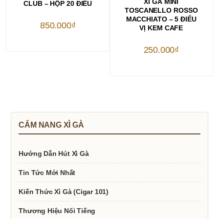
XÌ GÀ MINI
CLUB – HỘP 20 ĐIẾU
TOSCANELLO ROSSO
MACCHIATO – 5 ĐIẾU
850.000
₫
VỊ KEM CAFE
250.000
₫
CẨM NANG XÌ GÀ
Hướng Dẫn Hút Xì Gà
Tin Tức Mới Nhất
Kiến Thức Xì Gà (Cigar 101)
Thương Hiệu Nổi Tiếng