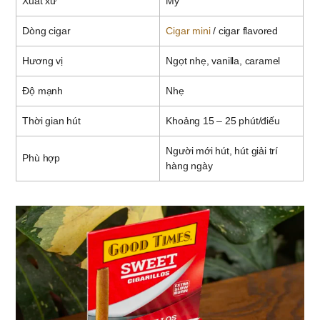
Xuất xứ
Mỹ
Dòng cigar
Cigar mini
/ cigar flavored
Hương vị
Ngọt nhẹ, vanilla, caramel
Độ mạnh
Nhẹ
Thời gian hút
Khoảng 15 – 25 phút/điếu
Người mới hút, hút giải trí
Phù hợp
hàng ngày