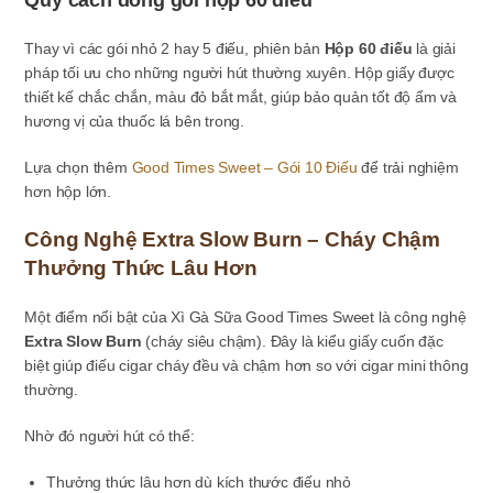
Quy cách đóng gói hộp 60 điếu
Thay vì các gói nhỏ 2 hay 5 điếu, phiên bản
Hộp 60 điếu
là giải
pháp tối ưu cho những người hút thường xuyên. Hộp giấy được
thiết kế chắc chắn, màu đỏ bắt mắt, giúp bảo quản tốt độ ẩm và
hương vị của thuốc lá bên trong.
Lựa chọn thêm
Good Times Sweet – Gói 10 Điếu
để trải nghiệm
hơn hộp lớn.
Công Nghệ Extra Slow Burn – Cháy Chậm
Thưởng Thức Lâu Hơn
Một điểm nổi bật của Xì Gà Sữa Good Times Sweet là công nghệ
Extra Slow Burn
(cháy siêu chậm). Đây là kiểu giấy cuốn đặc
biệt giúp điếu cigar cháy đều và chậm hơn so với cigar mini thông
thường.
Nhờ đó người hút có thể:
Thưởng thức lâu hơn dù kích thước điếu nhỏ