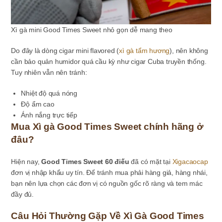
Xì gà mini Good Times Sweet nhỏ gọn dễ mang theo
Do đây là dòng cigar mini flavored (
xì gà tẩm hương
), nên không
cần bảo quản humidor quá cầu kỳ như cigar Cuba truyền thống.
Tuy nhiên vẫn nên tránh:
Nhiệt độ quá nóng
Độ ẩm cao
Ánh nắng trực tiếp
Mua Xì gà Good Times Sweet chính hãng ở
đâu?
Hiện nay,
Good Times Sweet 60 điếu
đã có mặt tại
Xigacaocap
đơn vị nhập khẩu uy tín. Để tránh mua phải hàng giả, hàng nhái,
bạn nên lựa chọn các đơn vị có nguồn gốc rõ ràng và tem mác
đầy đủ.
Câu Hỏi Thường Gặp Về Xì Gà Good Times