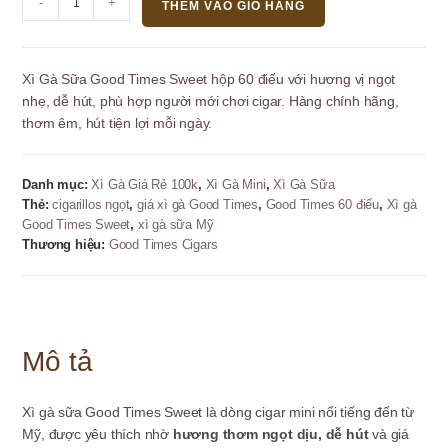
-
+
THÊM VÀO GIỎ HÀNG
Gà
Sữa
Good
Xì Gà Sữa Good Times Sweet hộp 60 điếu với hương vị ngọt
Times
nhẹ, dễ hút, phù hợp người mới chơi cigar. Hàng chính hãng,
Sweet
thơm êm, hút tiện lợi mỗi ngày.
-
Hộp
60
Danh mục:
Xì Gà Giá Rẻ 100k
,
Xì Gà Mini
,
Xì Gà Sữa
Điếu
Thẻ:
cigarillos ngọt
,
giá xì gà Good Times
,
Good Times 60 điếu
,
Xì gà
số
Good Times Sweet
,
xì gà sữa Mỹ
lượng
Thương hiệu:
Good Times Cigars
Mô tả
Xì gà sữa Good Times Sweet là dòng cigar mini nổi tiếng đến từ
Mỹ, được yêu thích nhờ
hương thơm ngọt dịu, dễ hút
và giá