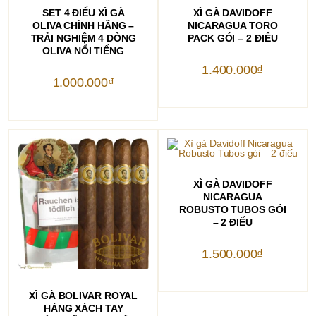
THÊM VÀO GIỎ HÀNG
THÊM VÀO GIỎ HÀNG
SET 4 ĐIẾU XÌ GÀ
XÌ GÀ DAVIDOFF
OLIVA CHÍNH HÃNG –
NICARAGUA TORO
TRẢI NGHIỆM 4 DÒNG
PACK GÓI – 2 ĐIẾU
OLIVA NỔI TIẾNG
1.400.000
₫
1.000.000
₫
THÊM VÀO GIỎ HÀNG
XÌ GÀ DAVIDOFF
NICARAGUA
ROBUSTO TUBOS GÓI
– 2 ĐIẾU
1.500.000
₫
THÊM VÀO GIỎ HÀNG
XÌ GÀ BOLIVAR ROYAL
HÀNG XÁCH TAY