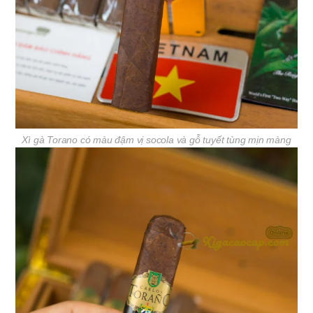
Xì gà Torano có màu đậm vị socola và gỗ tuyết tùng mịn màng