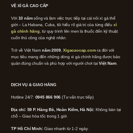
VỀ XÌ GÀ CAO CẤP
Với
10 năm
sống và làm việc trực tiếp tại cái nôi xì gà thế
giới – La Habana, Cuba, tôi hiểu rõ giá trị của từng điếu
xì
gà chính hãng
, từ quy trình lên men lá thuốc đến kỹ thuật
cuốn thủ công của nghệ nhân.
Trở về Việt Nam
năm 2009
,
Xigacaocap.com
ra đời với
mục tiêu mang đến những dòng xì gà chính hãng được bảo
quản đúng chuẩn và phù hợp với người chơi tại
Việt Nam
.
DỊCH VỤ & GIAO HÀNG
Hotline 24/7:
0945 866 906
(Tư vấn trực tiếp)
Địa chỉ: 59 P. Hàng Bè, Hoàn Kiếm, Hà Nội:
Không bán tại
chỗ – Giao hỏa tốc trong 1 giờ.
TP Hồ Chí Minh:
Giao nhanh từ 1-2 ngày.