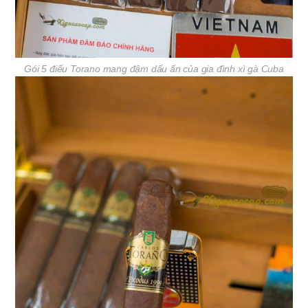
Gói 5 điếu Torano mang đậm dấu ấn của gia đình xì gà Cuba