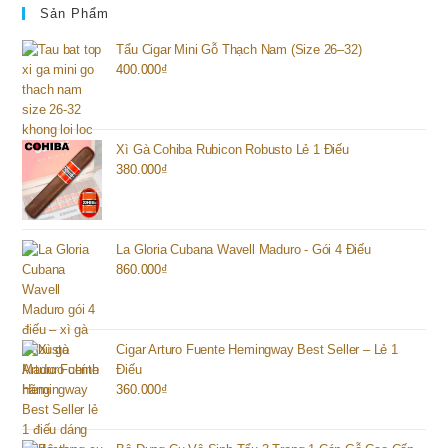
Sản Phẩm
Tẩu Cigar Mini Gỗ Thạch Nam (Size 26–32)
400.000
₫
Xì Gà Cohiba Rubicon Robusto Lẻ 1 Điếu
380.000
₫
La Gloria Cubana Wavell Maduro - Gói 4 Điếu
860.000
₫
Cigar Arturo Fuente Hemingway Best Seller – Lẻ 1
Điếu
360.000
₫