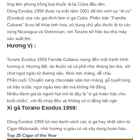
ông tiên phong trồng loại thuốc lá lai Cuba đầu tiên.
Dòng Exodus 1959 được ra mắt năm 2001 để tôn vinh sự “di cư”
(Exodus) của các gia đình làm xì gà Cuba. Phiên bản “Familia
Cubana” là sự kế thừa tinh hoa, sử dụng chủ yếu thuốc lá từ các
vùng Nicaragua và Dominican, nơi Torano sở hữu ba nhà máy
sản xuất lớn.
Hương Vị :
Torano Exodus 1959 Familia Cubana mang đến một hành trình
hương vị. Hương đất, da thuộc và cà phê nhẹ nhàng lan tỏa, với
chút ngọt ngào từ đường nâu. Khói mịn màng, dễ chịu.
Phần cuối
: Chuyển sang chocolate sữa mịn màng, gỗ tuyết tùng
và hậu vị dài, ngọt ngào kéo dài mà không hề đắng.
Nhiều đánh giá từ người hút mô tả đây là “xì gà hoàn hảo cho
buổi chiều”, với độ cháy đều và không có vị đắng bất ngờ.
Xì gà Torano Exodus 1959:
Dòng Exodus 1959 lọt vào danh sách các xì gà hay nhất năm từ
Cigar Aficionado, nhờ hương vị giàu có và xây dựng hoàn hảo.
Top 25 Cigar of the Year