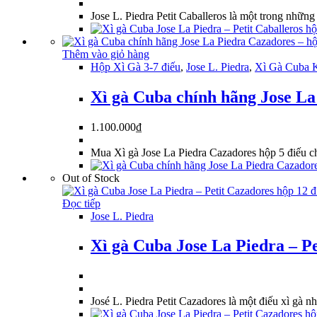
Jose L. Piedra Petit Caballeros là một trong nhữn
Thêm vào giỏ hàng
Hộp Xì Gà 3-7 điếu
,
Jose L. Piedra
,
Xì Gà Cuba 
Xì gà Cuba chính hãng Jose La
1.100.000
₫
Mua Xì gà Jose La Piedra Cazadores hộp 5 điếu c
Out of Stock
Đọc tiếp
Jose L. Piedra
Xì gà Cuba Jose La Piedra – Pe
José L. Piedra Petit Cazadores là một điếu xì gà 