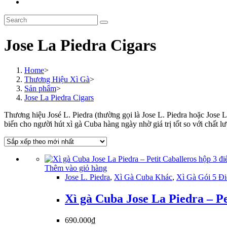
Toggle
website
Search
search
this
website
Jose La Piedra Cigars
Home
>
Thương Hiệu Xì Gà
>
Sản phẩm
>
Jose La Piedra Cigars
Thương hiệu José L. Piedra (thường gọi là Jose L. Piedra hoặc Jose 
biến cho người hút xì gà Cuba hàng ngày nhờ giá trị tốt so với chất l
Thêm vào giỏ hàng
Jose L. Piedra
,
Xì Gà Cuba Khác
,
Xì Gà Gói 5 Đi
Xì gà Cuba Jose La Piedra – Pe
690.000
₫