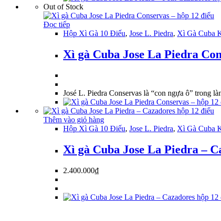
Out of Stock
Đọc tiếp
Hộp Xì Gà 10 Điếu
,
Jose L. Piedra
,
Xì Gà Cuba 
Xì gà Cuba Jose La Piedra Con
José L. Piedra Conservas là “con ngựa ô” trong l
Thêm vào giỏ hàng
Hộp Xì Gà 10 Điếu
,
Jose L. Piedra
,
Xì Gà Cuba 
Xì gà Cuba Jose La Piedra – C
2.400.000
₫