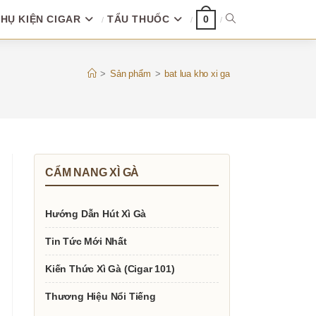
HỤ KIỆN CIGAR
TẨU THUỐC
TOGGLE
0
WEBSITE
>
Sản phẩm
>
bat lua kho xi ga
SEARCH
CẨM NANG XÌ GÀ
Hướng Dẫn Hút Xì Gà
Tin Tức Mới Nhất
Kiến Thức Xì Gà (Cigar 101)
Thương Hiệu Nổi Tiếng