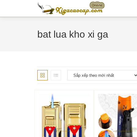
Skip
to
content
bat lua kho xi ga