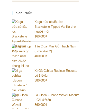
Sản Phẩm
Xì gà sữa có đầu lọc
Blackstone Tipped Vanilla cho
người mới
160.000
₫
Tẩu Cigar Mini Gỗ Thạch Nam
(Size 26–32)
400.000
₫
Xì Gà Cohiba Rubicon Robusto
Lẻ 1 Điếu
380.000
₫
La Gloria Cubana Wavell Maduro
- Gói 4 Điếu
860.000
₫