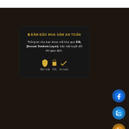
🔒 ĐẢM BẢO MUA SẮM AN TOÀN
Thông tin của bạn được mã hóa qua
SSL
(Secure Sockets Layer)
, bảo mật tuyệt đối
khi giao dịch.
Bảo mật
SSL
An toàn