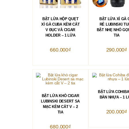
THÊM VÀO GIỎ HÀNG
THÊM VÀO GIỎ 
BẬT LỬA HỘP QUẸT
BẬT LỬA XÌ GÀ 
XÌ GÀ CUBA KÈM CẮT
RẺ LUBINSKI T
V ĐỤC VÀ CIGAR
BẬT NHẸ NHỎ GỌN
HOLDER – 1 LỬA
TIA
660.000
₫
290.000
₫
THÊM VÀO GIỎ 
BẬT LỬA COHIBA
THÊM VÀO GIỎ HÀNG
BẬT LỬA KHÒ CIGAR
BÀN NHỰA – 1 
LUBINSKI DESERT SA
MẠC KÈM CẮT V – 2
200.000
₫
TIA
680.000
₫