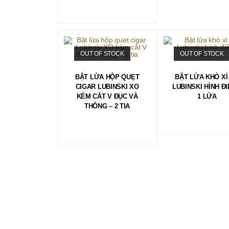
OUT OF STOCK
OUT OF STOCK
Sản
phẩm
CHỌN
ĐỌC TIẾP
BẬT LỬA HỘP QUẸT
BẬT LỬA KHÒ XÌ
này
có
CIGAR LUBINSKI XO
LUBINSKI HÌNH ĐI
nhiều
KÈM CẮT V ĐỤC VÀ
1 LỬA
biến
THÔNG – 2 TIA
thể.
Các
tùy
chọn
có
thể
được
chọn
trên
trang
sản
phẩm