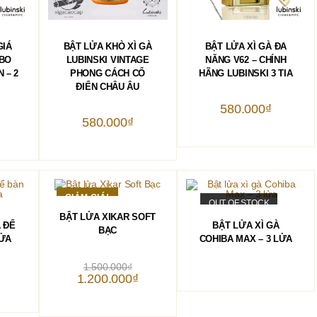
Sản
phẩm
HÀNG
THÊM VÀO GIỎ HÀNG
CHỌN
GIÁ
BẬT LỬA KHÒ XÌ GÀ
BẬT LỬA XÌ GÀ ĐA
này
có
UBO
LUBINSKI VINTAGE
NĂNG V62 – CHÍNH
nhiều
 – 2
PHONG CÁCH CỔ
HÃNG LUBINSKI 3 TIA
biến
ĐIỂN CHÂU ÂU
thể.
Các
580.000
₫
tùy
chọn
580.000
₫
có
thể
được
chọn
trên
trang
sản
GIẢM GIÁ!
phẩm
OUT OF STOCK
THÊM VÀO GIỎ HÀNG
BẬT LỬA XIKAR SOFT
HÀNG
ĐỌC TIẾP
 ĐỂ
BẬT LỬA XÌ GÀ
BẠC
LỬA
COHIBA MAX – 3 LỬA
Giá
1.500.000
₫
gốc
Giá
1.200.000
₫
là:
hiện
1.500.000₫.
tại
là:
1.200.000₫.