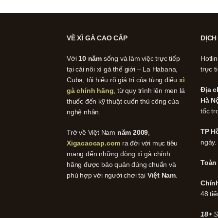
VỀ XÌ GÀ CAO CẤP
DỊCH
Với
10 năm
sống và làm việc trực tiếp
Hotli
tại cái nôi xì gà thế giới – La Habana,
trực t
Cuba, tôi hiểu rõ giá trị của từng điếu
xì
Địa c
gà chính hãng
, từ quy trình lên men lá
Hà Nộ
thuốc đến kỹ thuật cuốn thủ công của
tốc tr
nghệ nhân.
TP Hồ
Trở về Việt Nam
năm 2009
,
ngày.
Xigacaocap.com
ra đời với mục tiêu
mang đến những dòng xì gà chính
Toàn
hãng được bảo quản đúng chuẩn và
phù hợp với người chơi tại
Việt Nam
.
Chín
48 tiế
18+
S