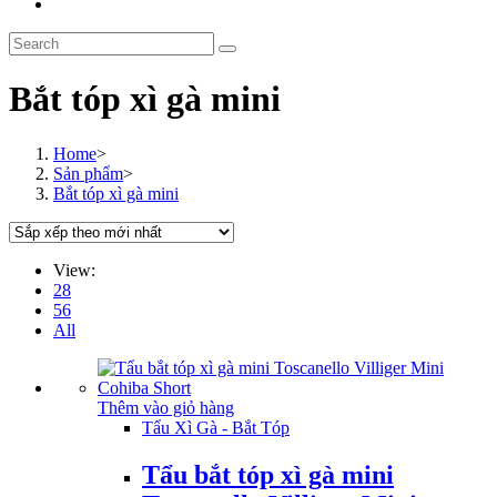
Toggle
website
Search
search
this
website
Bắt tóp xì gà mini
Home
>
Sản phẩm
>
Bắt tóp xì gà mini
View:
28
56
All
Thêm vào giỏ hàng
Tẩu Xì Gà - Bắt Tóp
Tẩu bắt tóp xì gà mini