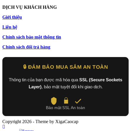
DỊCH VỤ KHÁCH HÀNG
Giới thiệu
Liên hệ
Chính sách bảo mật thông tin
Chính sách đổi trả hàng
🔒 ĐẢM BẢO MUA SẮM AN TOÀN
Thông tin của bạn được mã hóa qua
SSL (Secure Sockets
Layer)
, bảo mật tuyệt đối khi giao dịch.
Bảo mật
SSL
An toàn
Copyright 2026 - Theme by XigaCaocap