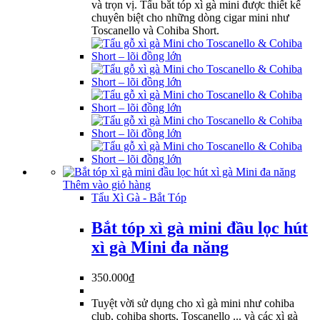
280.000₫.
là:
và trọn vị. Tẩu bắt tóp xì gà mini được thiết kế
260.000₫.
chuyên biệt cho những dòng cigar mini như
Toscanello và Cohiba Short.
Thêm vào giỏ hàng
Tẩu Xì Gà - Bắt Tóp
Bắt tóp xì gà mini đầu lọc hút
xì gà Mini đa năng
350.000
₫
Tuyệt vời sử dụng cho xì gà mini như cohiba
club, cohiba shorts, Toscanello ... và các xì gà