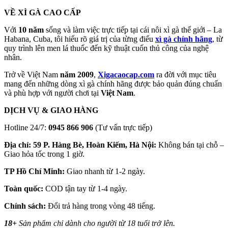
VỀ XÌ GÀ CAO CẤP
Với
10 năm
sống và làm việc trực tiếp tại cái nôi xì gà thế giới – La
Habana, Cuba, tôi hiểu rõ giá trị của từng điếu
xì gà chính hãng
, từ
quy trình lên men lá thuốc đến kỹ thuật cuốn thủ công của nghệ
nhân.
Trở về Việt Nam
năm 2009
,
Xigacaocap.com
ra đời với mục tiêu
mang đến những dòng xì gà chính hãng được bảo quản đúng chuẩn
và phù hợp với người chơi tại
Việt Nam
.
DỊCH VỤ & GIAO HÀNG
Hotline 24/7:
0945 866 906
(Tư vấn trực tiếp)
Địa chỉ: 59 P. Hàng Bè, Hoàn Kiếm, Hà Nội:
Không bán tại chỗ –
Giao hỏa tốc trong 1 giờ.
TP Hồ Chí Minh:
Giao nhanh từ 1-2 ngày.
Toàn quốc:
COD tận tay từ 1-4 ngày.
Chính sách:
Đổi trả hàng trong vòng 48 tiếng.
18+
Sản phẩm chỉ dành cho người từ 18 tuổi trở lên.