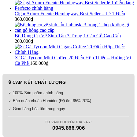
Cigar Arturo Fuente Hemingway Best Seller – Lẻ 1 Điếu
360.000
₫
Bộ Dụng Cụ Vệ Sinh Tẩu 3 Trong 1 Cán Gỗ Cao Cấp
200.000
₫
Xì Gà Tycoon Mini Coffee 20 Điếu Hộp Thiếc – Hương Vị
Cà Phê
160.000
₫
🔒 CAM KẾT CHẤT LƯỢNG
✓ 100% Sản phẩm chính hãng
✓ Bảo quản chuẩn Humidor (Độ ẩm 65%-70%)
✓ Giao hàng hỏa tốc trong ngày
TƯ VẤN CHUYÊN GIA 24/7:
0945.866.906