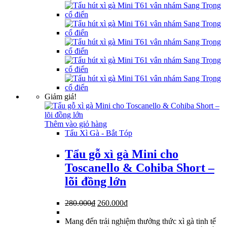
Giảm giá!
Thêm vào giỏ hàng
Tẩu Xì Gà - Bắt Tóp
Tẩu gỗ xì gà Mini cho
Toscanello & Cohiba Short –
lõi đồng lớn
Giá
Giá
280.000
₫
260.000
₫
gốc
hiện
là:
tại
Mang đến trải nghiệm thưởng thức xì gà tinh tế