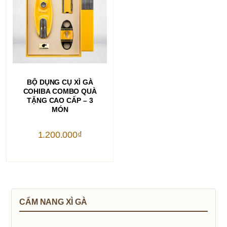
THÊM VÀO GIỎ HÀNG
BỘ DỤNG CỤ XÌ GÀ
COHIBA COMBO QUÀ
TẶNG CAO CẤP – 3
MÓN
1.200.000
₫
CẨM NANG XÌ GÀ