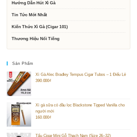
Hướng Dẫn Hút Xì Gà
Tin Tức Mới Nhất
Kiến Thức Xì Gà (Cigar 101)
Thương Hiệu Nổi Tiếng
Sản Phẩm
Xì Gà Alec Bradley Tempus Cigar Tubos – 1 Điếu Lẻ
390.000
₫
Xì gà sữa có đầu lọc Blackstone Tipped Vanilla cho
người mới
160.000
₫
Tẩu Cigar Mini Gỗ Thạch Nam (Size 26–32)