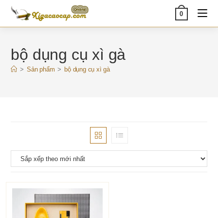
Skip
0
to
content
bộ dụng cụ xì gà
>
Sản phẩm
>
bộ dụng cụ xì gà