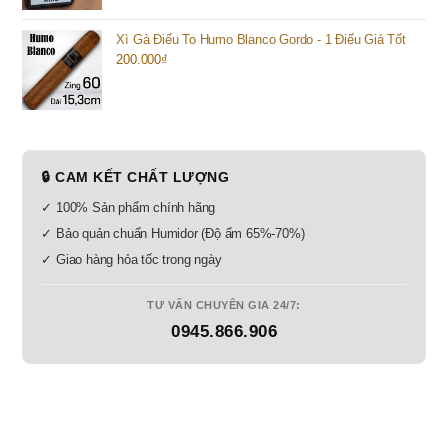
Xì Gà Điếu To Humo Blanco Gordo - 1 Điếu Giá Tốt
200.000
₫
🔒 CAM KẾT CHẤT LƯỢNG
✓ 100% Sản phẩm chính hãng
✓ Bảo quản chuẩn Humidor (Độ ẩm 65%-70%)
✓ Giao hàng hỏa tốc trong ngày
TƯ VẤN CHUYÊN GIA 24/7:
0945.866.906