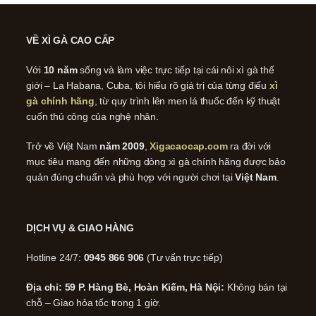
VỀ XÌ GÀ CAO CẤP
Với
10 năm
sống và làm việc trực tiếp tại cái nôi xì gà thế
giới – La Habana, Cuba, tôi hiểu rõ giá trị của từng điếu
xì
gà chính hãng
, từ quy trình lên men lá thuốc đến kỹ thuật
cuốn thủ công của nghệ nhân.
Trở về Việt Nam
năm 2009
,
Xigacaocap.com
ra đời với
mục tiêu mang đến những dòng xì gà chính hãng được bảo
quản đúng chuẩn và phù hợp với người chơi tại
Việt Nam
.
DỊCH VỤ & GIAO HÀNG
Hotline 24/7:
0945 866 906
(Tư vấn trực tiếp)
Địa chỉ: 59 P. Hàng Bè, Hoàn Kiếm, Hà Nội:
Không bán tại
chỗ – Giao hỏa tốc trong 1 giờ.