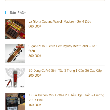
Sản Phẩm
La Gloria Cubana Wavell Maduro - Gói 4 Điếu
860.000
₫
Cigar Arturo Fuente Hemingway Best Seller – Lẻ 1
Điếu
360.000
₫
Bộ Dụng Cụ Vệ Sinh Tẩu 3 Trong 1 Cán Gỗ Cao Cấp
200.000
₫
Xì Gà Tycoon Mini Coffee 20 Điếu Hộp Thiếc – Hương
Vị Cà Phê
160.000
₫