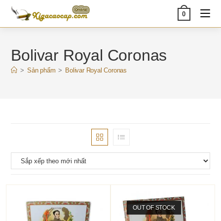
Skip
0
to
content
Bolivar Royal Coronas
>
Sản phẩm
>
Bolivar Royal Coronas
OUT OF STOCK