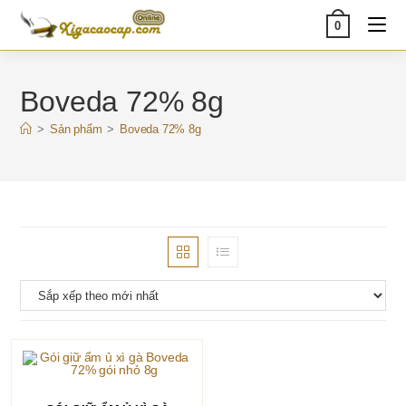
Skip
0
to
content
Boveda 72% 8g
>
Sản phẩm
>
Boveda 72% 8g
THÊM VÀO GIỎ HÀNG