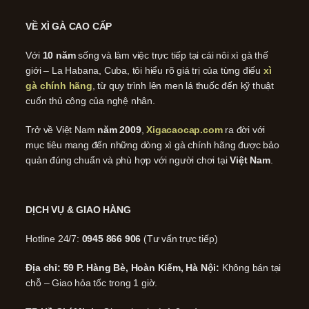
VỀ XÌ GÀ CAO CẤP
Với
10 năm
sống và làm việc trực tiếp tại cái nôi xì gà thế
giới – La Habana, Cuba, tôi hiểu rõ giá trị của từng điếu
xì
gà chính hãng
, từ quy trình lên men lá thuốc đến kỹ thuật
cuốn thủ công của nghệ nhân.
Trở về Việt Nam
năm 2009
,
Xigacaocap.com
ra đời với
mục tiêu mang đến những dòng xì gà chính hãng được bảo
quản đúng chuẩn và phù hợp với người chơi tại
Việt Nam
.
DỊCH VỤ & GIAO HÀNG
Hotline 24/7:
0945 866 906
(Tư vấn trực tiếp)
Địa chỉ: 59 P. Hàng Bè, Hoàn Kiếm, Hà Nội:
Không bán tại
chỗ – Giao hỏa tốc trong 1 giờ.