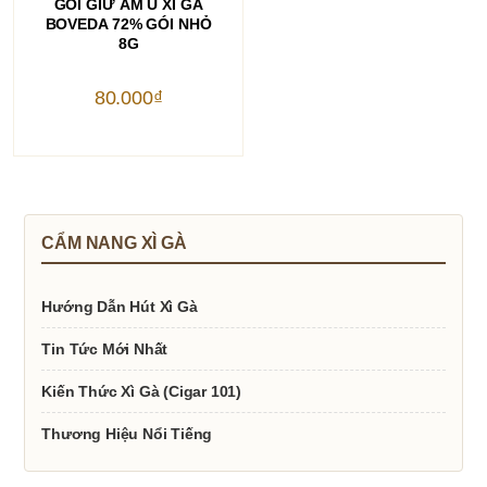
GÓI GIỮ ẨM Ủ XÌ GÀ
BOVEDA 72% GÓI NHỎ
8G
80.000
₫
CẨM NANG XÌ GÀ
Hướng Dẫn Hút Xì Gà
Tin Tức Mới Nhất
Kiến Thức Xì Gà (Cigar 101)
Thương Hiệu Nổi Tiếng