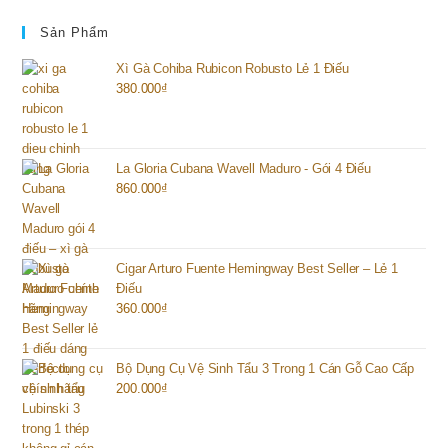
Sản Phẩm
Xì Gà Cohiba Rubicon Robusto Lẻ 1 Điếu
380.000
₫
La Gloria Cubana Wavell Maduro - Gói 4 Điếu
860.000
₫
Cigar Arturo Fuente Hemingway Best Seller – Lẻ 1
Điếu
360.000
₫
Bộ Dụng Cụ Vệ Sinh Tẩu 3 Trong 1 Cán Gỗ Cao Cấp
200.000
₫