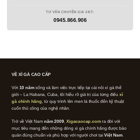
TƯ VẤN CHUYÊN GIA 24/7:
0945.866.906
VỀ XÌ GÀ CAO CẤP
Với
10 năm
sống và làm việc trực tiếp tại cái nôi xì gà thế
giới – La Habana, Cuba, tôi hiểu rõ giá trị của từng điếu
xì
gà chính hãng
, từ quy trình lên men lá thuốc đến kỹ thuật
cuốn thủ công của nghệ nhân.
Trở về Việt Nam
năm 2009
,
Xigacaocap.com
ra đời với
mục tiêu mang đến những dòng xì gà chính hãng được bảo
quản đúng chuẩn và phù hợp với người chơi tại
Việt Nam
.