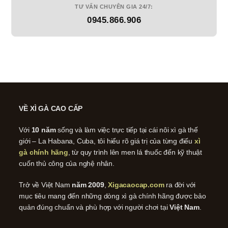
TƯ VẤN CHUYÊN GIA 24/7:
0945.866.906
VỀ XÌ GÀ CAO CẤP
Với
10 năm
sống và làm việc trực tiếp tại cái nôi xì gà thế
giới – La Habana, Cuba, tôi hiểu rõ giá trị của từng điếu
xì
gà chính hãng
, từ quy trình lên men lá thuốc đến kỹ thuật
cuốn thủ công của nghệ nhân.
Trở về Việt Nam
năm 2009
,
Xigacaocap.com
ra đời với
mục tiêu mang đến những dòng xì gà chính hãng được bảo
quản đúng chuẩn và phù hợp với người chơi tại
Việt Nam
.