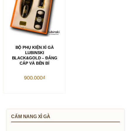
THÊM VÀO GIỎ HÀNG
BỘ PHỤ KIỆN XÌ GÀ
LUBINSKI
BLACK&GOLD – ĐẲNG
CẤP VÀ BỀN BỈ
900.000
₫
CẨM NANG XÌ GÀ