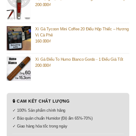
200.000
₫
Xì Gà Tycoon Mini Coffee 20 Điếu Hộp Thiếc – Hương
Vị Cà Phê
160.000
₫
Xì Gà Điếu To Humo Blanco Gordo - 1 Điếu Giá Tốt
200.000
₫
🔒 CAM KẾT CHẤT LƯỢNG
✓ 100% Sản phẩm chính hãng
✓ Bảo quản chuẩn Humidor (Độ ẩm 65%-70%)
✓ Giao hàng hỏa tốc trong ngày