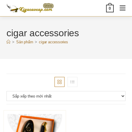
Skip
0
to
content
cigar accessories
>
Sản phẩm
>
cigar accessories