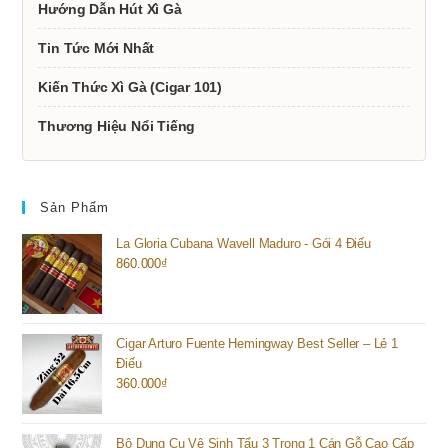
Hướng Dẫn Hút Xì Gà
Tin Tức Mới Nhất
Kiến Thức Xì Gà (Cigar 101)
Thương Hiệu Nổi Tiếng
Sản Phẩm
La Gloria Cubana Wavell Maduro - Gói 4 Điếu
860.000
₫
Cigar Arturo Fuente Hemingway Best Seller – Lẻ 1
Điếu
360.000
₫
Bộ Dụng Cụ Vệ Sinh Tẩu 3 Trong 1 Cán Gỗ Cao Cấp