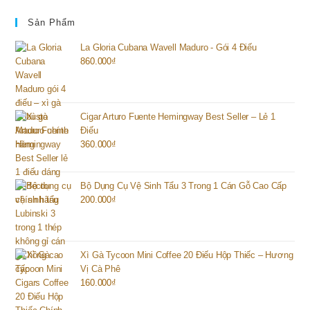
Sản Phẩm
La Gloria Cubana Wavell Maduro - Gói 4 Điếu
860.000
₫
Cigar Arturo Fuente Hemingway Best Seller – Lẻ 1
Điếu
360.000
₫
Bộ Dụng Cụ Vệ Sinh Tẩu 3 Trong 1 Cán Gỗ Cao Cấp
200.000
₫
Xì Gà Tycoon Mini Coffee 20 Điếu Hộp Thiếc – Hương
Vị Cà Phê
160.000
₫