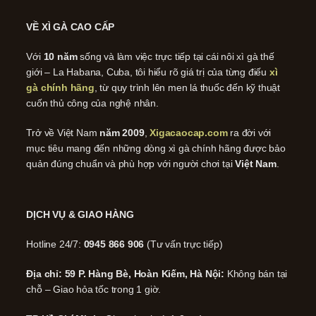
VỀ XÌ GÀ CAO CẤP
Với
10 năm
sống và làm việc trực tiếp tại cái nôi xì gà thế
giới – La Habana, Cuba, tôi hiểu rõ giá trị của từng điếu
xì
gà chính hãng
, từ quy trình lên men lá thuốc đến kỹ thuật
cuốn thủ công của nghệ nhân.
Trở về Việt Nam
năm 2009
,
Xigacaocap.com
ra đời với
mục tiêu mang đến những dòng xì gà chính hãng được bảo
quản đúng chuẩn và phù hợp với người chơi tại
Việt Nam
.
DỊCH VỤ & GIAO HÀNG
Hotline 24/7:
0945 866 906
(Tư vấn trực tiếp)
Địa chỉ: 59 P. Hàng Bè, Hoàn Kiếm, Hà Nội:
Không bán tại
chỗ – Giao hỏa tốc trong 1 giờ.