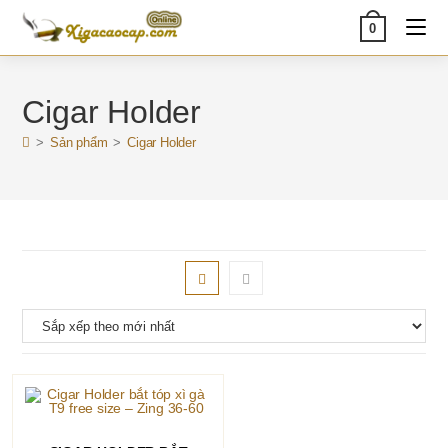
Skip
0
to
content
Cigar Holder
>
Sản phẩm
>
Cigar Holder
THÊM VÀO GIỎ HÀNG