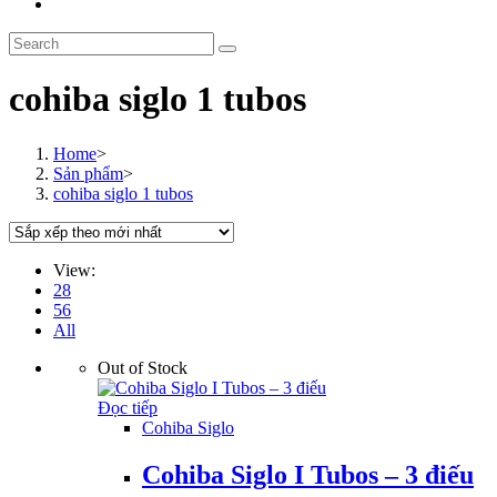
Toggle
website
Search
search
this
website
cohiba siglo 1 tubos
Home
>
Sản phẩm
>
cohiba siglo 1 tubos
View:
28
56
All
Out of Stock
Đọc tiếp
Cohiba Siglo
Cohiba Siglo I Tubos – 3 điếu