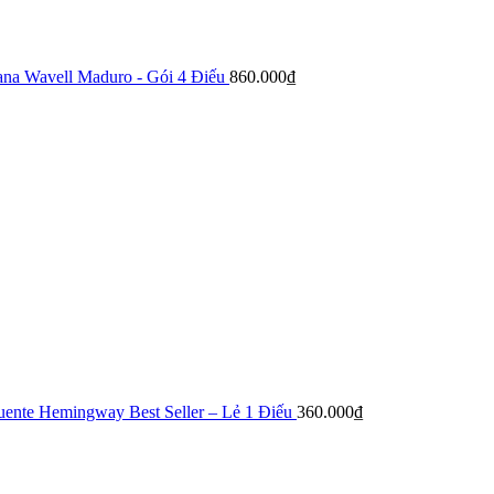
ana Wavell Maduro - Gói 4 Điếu
860.000
₫
uente Hemingway Best Seller – Lẻ 1 Điếu
360.000
₫