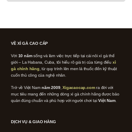
VỀ XÌ GÀ CAO CẤP
Với
10 năm
sống và làm việc trực tiếp tại cái nôi xì gà thế
giới – La Habana, Cuba, tôi hiểu rõ giá trị của từng điếu
xì
gà chính hãng
, từ quy trình lên men lá thuốc đến kỹ thuật
cuốn thủ công của nghệ nhân.
Trở về Việt Nam
năm 2009
,
Xigacaocap.com
ra đời với
mục tiêu mang đến những dòng xì gà chính hãng được bảo
quản đúng chuẩn và phù hợp với người chơi tại
Việt Nam
.
DỊCH VỤ & GIAO HÀNG