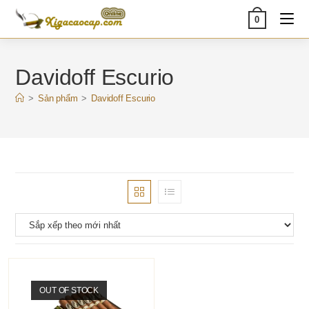
Skip
0
to
content
Davidoff Escurio
>
Sản phẩm
>
Davidoff Escurio
OUT OF STOCK