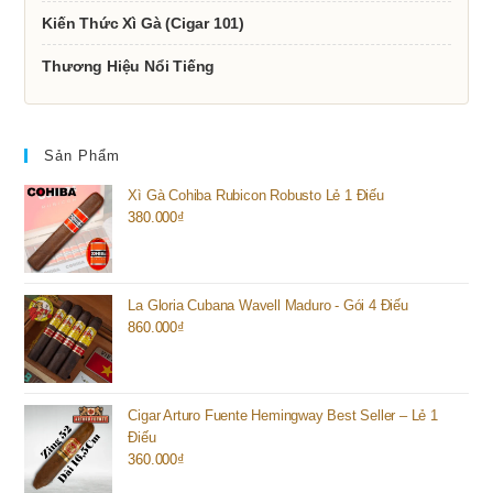
Kiến Thức Xì Gà (Cigar 101)
Thương Hiệu Nổi Tiếng
Sản Phẩm
Xì Gà Cohiba Rubicon Robusto Lẻ 1 Điếu
380.000
₫
La Gloria Cubana Wavell Maduro - Gói 4 Điếu
860.000
₫
Cigar Arturo Fuente Hemingway Best Seller – Lẻ 1
Điếu
360.000
₫