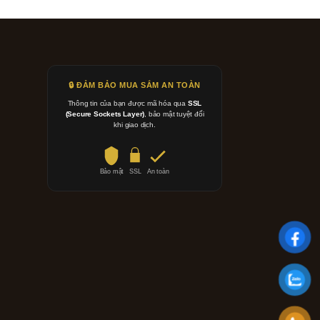
🔒 ĐẢM BẢO MUA SẮM AN TOÀN
Thông tin của bạn được mã hóa qua
SSL
(Secure Sockets Layer)
, bảo mật tuyệt đối
khi giao dịch.
Bảo mật
SSL
An toàn