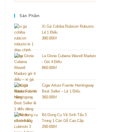
Sản Phẩm
Xì Gà Cohiba Rubicon Robusto
Lẻ 1 Điếu
380.000
₫
La Gloria Cubana Wavell Maduro
- Gói 4 Điếu
860.000
₫
Cigar Arturo Fuente Hemingway
Best Seller – Lẻ 1 Điếu
360.000
₫
Bộ Dụng Cụ Vệ Sinh Tẩu 3
Trong 1 Cán Gỗ Cao Cấp
200.000
₫