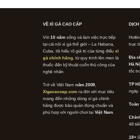
VỀ XÌ GÀ CAO CẤP
DỊCH
Với
10 năm
sống và làm việc trực tiếp
Hotli
tại cái nôi xì gà thế giới – La Habana,
trực t
Cuba, tôi hiểu rõ giá trị của từng điếu
xì
Địa c
gà chính hãng
, từ quy trình lên men lá
Hà Nộ
thuốc đến kỹ thuật cuốn thủ công của
tốc tr
nghệ nhân.
TP Hồ
Trở về Việt Nam
năm 2009
,
ngày.
Xigacaocap.com
ra đời với mục tiêu
mang đến những dòng xì gà chính
Toàn
hãng được bảo quản đúng chuẩn và
phù hợp với người chơi tại
Việt Nam
.
Chín
48 tiế
18+
S