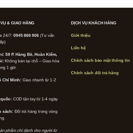
 VỤ & GIAO HÀNG
DỊCH VỤ KHÁCH HÀNG
ne 24/7:
0945 866 906
(Tư vấn
Giới thiệu
iếp)
Liên hệ
hỉ: 59 P. Hàng Bè, Hoàn Kiếm,
Chính sách bảo mật thông tin
i:
Không bán tại chỗ – Giao hỏa
ong 1 giờ.
Chính sách đổi trả hàng
 Chí Minh:
Giao nhanh từ 1-2
 quốc:
COD tận tay từ 1-4 ngày.
h sách:
Đổi trả hàng trong vòng
ng.
ản phẩm chỉ dành cho người từ