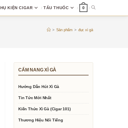
HỤ KIỆN CIGAR
TẨU THUỐC
TOGGLE
0
WEBSITE
>
Sản phẩm
>
đục xì gà
SEARCH
CẨM NANG XÌ GÀ
Hướng Dẫn Hút Xì Gà
Tin Tức Mới Nhất
Kiến Thức Xì Gà (Cigar 101)
Thương Hiệu Nổi Tiếng