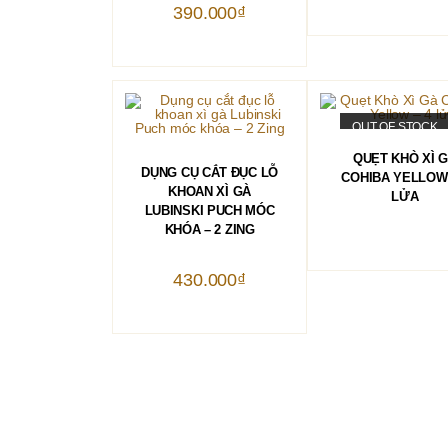
390.000
₫
OUT OF STOCK
ĐỌC TIẾP
QUẸT KHÒ XÌ 
THÊM VÀO GIỎ HÀNG
DỤNG CỤ CẮT ĐỤC LỖ
COHIBA YELLOW 
KHOAN XÌ GÀ
LỬA
LUBINSKI PUCH MÓC
KHÓA – 2 ZING
430.000
₫