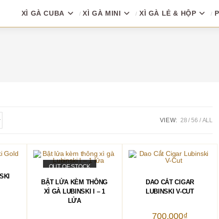
XÌ GÀ CUBA
XÌ GÀ MINI
XÌ GÀ LẺ & HỘP
P
VIEW:
28
56
ALL
OUT OF STOCK
Sản
HÀNG
SKI
phẩm
CHỌN
THÊM VÀO GIỎ HÀNG
BẬT LỬA KÈM THÔNG
DAO CẮT CIGAR
này
có
XÌ GÀ LUBINSKI I – 1
LUBINSKI V-CUT
nhiều
LỬA
biến
thể.
700.000
₫
Các