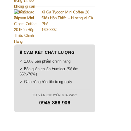
Xì Gà Tycoon Mini Coffee 20
Điếu Hộp Thiếc – Hương Vị Cà
Phê
160.000
₫
🔒 CAM KẾT CHẤT LƯỢNG
✓ 100% Sản phẩm chính hãng
✓ Bảo quản chuẩn Humidor (Độ ẩm
65%-70%)
✓ Giao hàng hỏa tốc trong ngày
TƯ VẤN CHUYÊN GIA 24/7:
0945.866.906