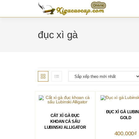
Skip
to
content
đục xì gà
THÊM VÀO GIỎ 
ĐỤC XÌ GÀ LUBIN
THÊM VÀO GIỎ HÀNG
CẮT XÌ GÀ ĐỤC
GOLD
KHOAN CÁ SẤU
LUBINSKI ALLIGATOR
400.000
₫