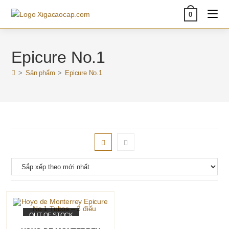
Skip
0
to
content
Epicure No.1
>
Sản phẩm
>
Epicure No.1
OUT OF STOCK
ĐỌC TIẾP