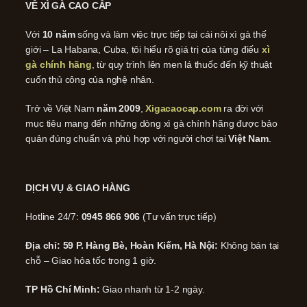
VỀ XÌ GÀ CAO CẤP
Với
10 năm
sống và làm việc trực tiếp tại cái nôi xì gà thế
giới – La Habana, Cuba, tôi hiểu rõ giá trị của từng điếu
xì
gà chính hãng
, từ quy trình lên men lá thuốc đến kỹ thuật
cuốn thủ công của nghệ nhân.
Trở về Việt Nam
năm 2009
,
Xigacaocap.com
ra đời với
mục tiêu mang đến những dòng xì gà chính hãng được bảo
quản đúng chuẩn và phù hợp với người chơi tại
Việt Nam
.
DỊCH VỤ & GIAO HÀNG
Hotline 24/7:
0945 866 906
(Tư vấn trực tiếp)
Địa chỉ: 59 P. Hàng Bè, Hoàn Kiếm, Hà Nội:
Không bán tại
chỗ – Giao hỏa tốc trong 1 giờ.
TP Hồ Chí Minh:
Giao nhanh từ 1-2 ngày.