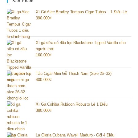
Sản Phẩm
Xì Gà Alec Bradley Tempus Cigar Tubos – 1 Điếu Lẻ
390.000
₫
Xì gà sữa có đầu lọc Blackstone Tipped Vanilla cho
người mới
160.000
₫
Tẩu Cigar Mini Gỗ Thạch Nam (Size 26–32)
400.000
₫
Xì Gà Cohiba Rubicon Robusto Lẻ 1 Điếu
380.000
₫
La Gloria Cubana Wavell Maduro - Gói 4 Điếu