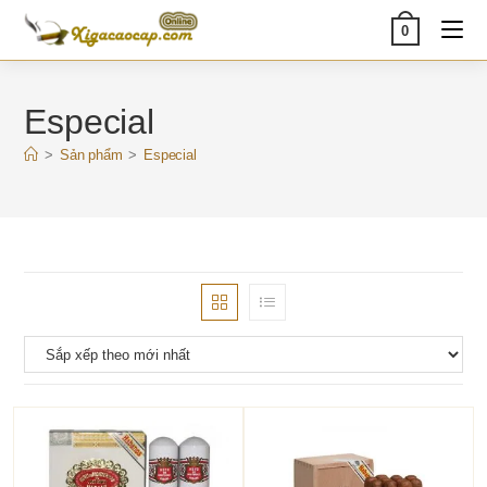
Skip
0
to
content
Especial
>
Sản phẩm
>
Especial