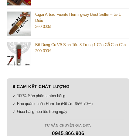
Cigar Arturo Fuente Hemingway Best Seller – Lẻ 1
Điếu
360.000
₫
Bộ Dụng Cụ Vệ Sinh Tẩu 3 Trong 1 Cán Gỗ Cao Cấp
200.000
₫
🔒 CAM KẾT CHẤT LƯỢNG
✓ 100% Sản phẩm chính hãng
✓ Bảo quản chuẩn Humidor (Độ ẩm 65%-70%)
✓ Giao hàng hỏa tốc trong ngày
TƯ VẤN CHUYÊN GIA 24/7:
0945.866.906