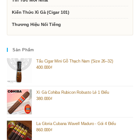
Tin Tức Mới Nhất
Kiến Thức Xì Gà (Cigar 101)
Thương Hiệu Nổi Tiếng
Sản Phẩm
Tẩu Cigar Mini Gỗ Thạch Nam (Size 26–32)
400.000
₫
Xì Gà Cohiba Rubicon Robusto Lẻ 1 Điếu
380.000
₫
La Gloria Cubana Wavell Maduro - Gói 4 Điếu
860.000
₫