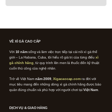
VỀ XÌ GÀ CAO CẤP
Với
10 năm
sống và làm việc trực tiếp tại cái nôi xì gà thế
giới – La Habana, Cuba, tôi hiểu rõ giá trị của từng điếu
xì
gà chính hãng
, từ quy trình lên men lá thuốc đến kỹ thuật
cuốn thủ công của nghệ nhân.
Trở về Việt Nam
năm 2009
,
Xigacaocap.com
ra đời với
mục tiêu mang đến những dòng xì gà chính hãng được bảo
quản đúng chuẩn và phù hợp với người chơi tại
Việt Nam
.
DỊCH VỤ & GIAO HÀNG