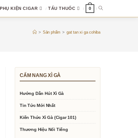
PHỤ KIỆN CIGAR
TẨU THUỐC
TOGGLE
0
WEBSITE
>
Sản phẩm
>
gat tan xi ga cohiba
SEARCH
CẨM NANG XÌ GÀ
Hướng Dẫn Hút Xì Gà
Tin Tức Mới Nhất
Kiến Thức Xì Gà (Cigar 101)
Thương Hiệu Nổi Tiếng