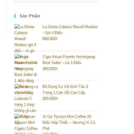
Sản Phẩm
La Gloria Cubana Wavell Maduro
- Gói 4 Điếu
860.000
₫
Cigar Arturo Fuente Hemingway
Best Seller – Lẻ 1 Điếu
360.000
₫
Bộ Dụng Cụ Vệ Sinh Tẩu 3
Trong 1 Cán Gỗ Cao Cấp
200.000
₫
Xì Gà Tycoon Mini Coffee 20
Điếu Hộp Thiếc – Hương Vị Cà
Phê