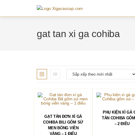
Skip
to
content
gat tan xi ga cohiba
THÊM VÀO GIỎ 
PHỤ KIỆN XÌ GÀ 
THÊM VÀO GIỎ HÀNG
GẠT TÀN ĐƠN XÌ GÀ
TÀN COHIBA GỐ
COHIBA BILI GỐM SỨ
– 2 ĐIẾU
MEN BÓNG VIỀN
VÀNG – 1 ĐIẾU