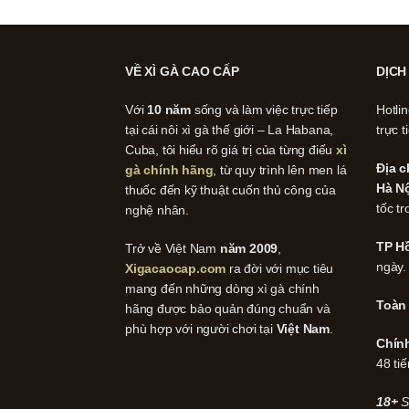
VỀ XÌ GÀ CAO CẤP
DỊCH
Với
10 năm
sống và làm việc trực tiếp
Hotli
tại cái nôi xì gà thế giới – La Habana,
trực t
Cuba, tôi hiểu rõ giá trị của từng điếu
xì
Địa c
gà chính hãng
, từ quy trình lên men lá
Hà Nộ
thuốc đến kỹ thuật cuốn thủ công của
tốc tr
nghệ nhân.
TP Hồ
Trở về Việt Nam
năm 2009
,
ngày.
Xigacaocap.com
ra đời với mục tiêu
mang đến những dòng xì gà chính
Toàn
hãng được bảo quản đúng chuẩn và
phù hợp với người chơi tại
Việt Nam
.
Chín
48 tiế
18+
S