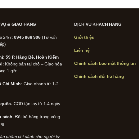
 VỤ & GIAO HÀNG
DỊCH VỤ KHÁCH HÀNG
ne 24/7:
0945 866 906
(Tư vấn
Giới thiệu
iếp)
Liên hệ
hỉ: 59 P. Hàng Bè, Hoàn Kiếm,
Chính sách bảo mật thông tin
i:
Không bán tại chỗ – Giao hỏa
ong 1 giờ.
Chính sách đổi trả hàng
 Chí Minh:
Giao nhanh từ 1-2
 quốc:
COD tận tay từ 1-4 ngày.
h sách:
Đổi trả hàng trong vòng
ng.
ản phẩm chỉ dành cho người từ