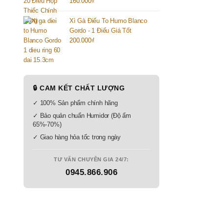
160.000
₫
Xì Gà Điếu To Humo Blanco
Gordo - 1 Điếu Giá Tốt
200.000
₫
🔒 CAM KẾT CHẤT LƯỢNG
✓ 100% Sản phẩm chính hãng
✓ Bảo quản chuẩn Humidor (Độ ẩm
65%-70%)
✓ Giao hàng hỏa tốc trong ngày
TƯ VẤN CHUYÊN GIA 24/7:
0945.866.906