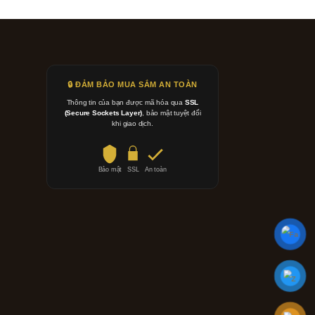
🔒 ĐẢM BẢO MUA SẮM AN TOÀN
Thông tin của bạn được mã hóa qua
SSL
(Secure Sockets Layer)
, bảo mật tuyệt đối
khi giao dịch.
Bảo mật
SSL
An toàn