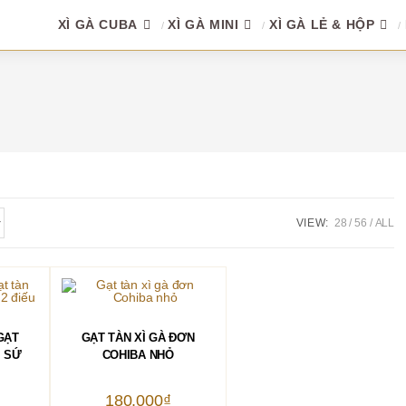
XÌ GÀ CUBA
XÌ GÀ MINI
XÌ GÀ LẺ & HỘP
VIEW:
28
56
ALL
Sản
phẩm
HÀNG
CHỌN
GẠT
GẠT TÀN XÌ GÀ ĐƠN
này
có
M SỨ
COHIBA NHỎ
nhiều
biến
thể.
180.000
₫
Các