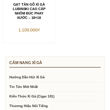
THÊM VÀO GIỎ HÀNG
GẠT TÀN GỖ XÌ GÀ
LUBINSKI CAO CẤP
NHÔM ĐÚC PHAY
XƯỚC – 18×18
1.100.000
₫
CẨM NANG XÌ GÀ
Hướng Dẫn Hút Xì Gà
Tin Tức Mới Nhất
Kiến Thức Xì Gà (Cigar 101)
Thương Hiệu Nổi Tiếng