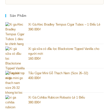
Sản Phẩm
Xì Gà Alec Bradley Tempus Cigar Tubos – 1 Điếu Lẻ
390.000
₫
Xì gà sữa có đầu lọc Blackstone Tipped Vanilla cho
người mới
160.000
₫
Tẩu Cigar Mini Gỗ Thạch Nam (Size 26–32)
400.000
₫
Xì Gà Cohiba Rubicon Robusto Lẻ 1 Điếu
380.000
₫