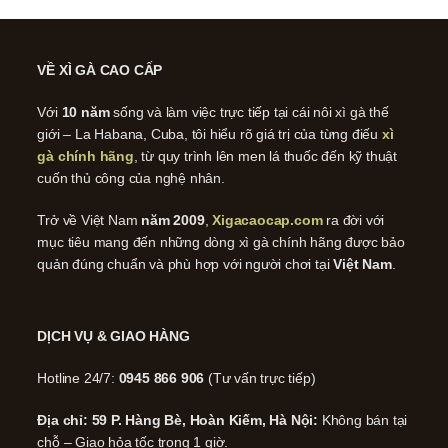
VỀ XÌ GÀ CAO CẤP
Với
10 năm
sống và làm việc trực tiếp tại cái nôi xì gà thế
giới – La Habana, Cuba, tôi hiểu rõ giá trị của từng điếu
xì
gà chính hãng
, từ quy trình lên men lá thuốc đến kỹ thuật
cuốn thủ công của nghệ nhân.
Trở về Việt Nam
năm 2009
,
Xigacaocap.com
ra đời với
mục tiêu mang đến những dòng xì gà chính hãng được bảo
quản đúng chuẩn và phù hợp với người chơi tại
Việt Nam
.
DỊCH VỤ & GIAO HÀNG
Hotline 24/7:
0945 866 906
(Tư vấn trực tiếp)
Địa chỉ: 59 P. Hàng Bè, Hoàn Kiếm, Hà Nội:
Không bán tại
chỗ – Giao hỏa tốc trong 1 giờ.