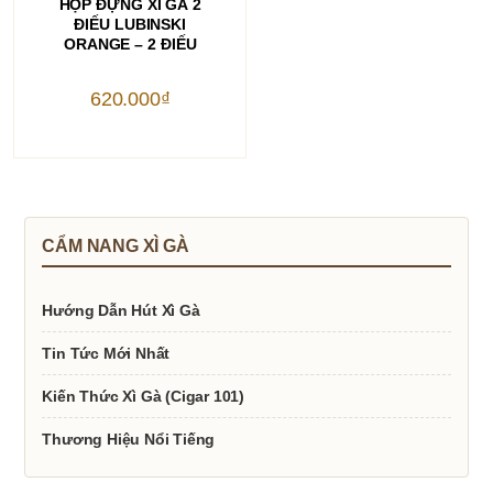
HỘP ĐỰNG XÌ GÀ 2
ĐIẾU LUBINSKI
ORANGE – 2 ĐIẾU
620.000
₫
CẨM NANG XÌ GÀ
Hướng Dẫn Hút Xì Gà
Tin Tức Mới Nhất
Kiến Thức Xì Gà (Cigar 101)
Thương Hiệu Nổi Tiếng