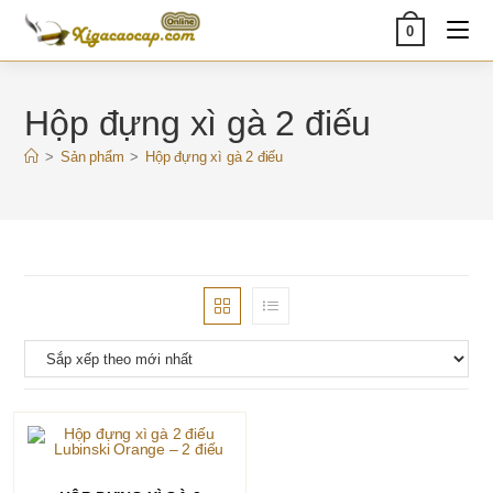
Skip
0
to
content
Hộp đựng xì gà 2 điếu
>
Sản phẩm
>
Hộp đựng xì gà 2 điếu
THÊM VÀO GIỎ HÀNG