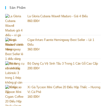
Sản Phẩm
La Gloria Cubana Wavell Maduro - Gói 4 Điếu
860.000
₫
Cigar Arturo Fuente Hemingway Best Seller – Lẻ 1
Điếu
360.000
₫
Bộ Dụng Cụ Vệ Sinh Tẩu 3 Trong 1 Cán Gỗ Cao Cấp
200.000
₫
Xì Gà Tycoon Mini Coffee 20 Điếu Hộp Thiếc – Hương
Vị Cà Phê
160.000
₫