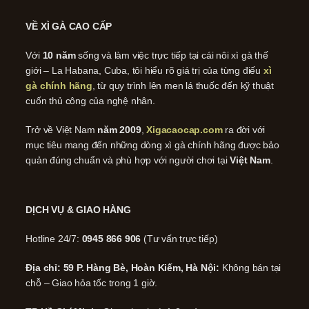
VỀ XÌ GÀ CAO CẤP
Với
10 năm
sống và làm việc trực tiếp tại cái nôi xì gà thế
giới – La Habana, Cuba, tôi hiểu rõ giá trị của từng điếu
xì
gà chính hãng
, từ quy trình lên men lá thuốc đến kỹ thuật
cuốn thủ công của nghệ nhân.
Trở về Việt Nam
năm 2009
,
Xigacaocap.com
ra đời với
mục tiêu mang đến những dòng xì gà chính hãng được bảo
quản đúng chuẩn và phù hợp với người chơi tại
Việt Nam
.
DỊCH VỤ & GIAO HÀNG
Hotline 24/7:
0945 866 906
(Tư vấn trực tiếp)
Địa chỉ: 59 P. Hàng Bè, Hoàn Kiếm, Hà Nội:
Không bán tại
chỗ – Giao hỏa tốc trong 1 giờ.