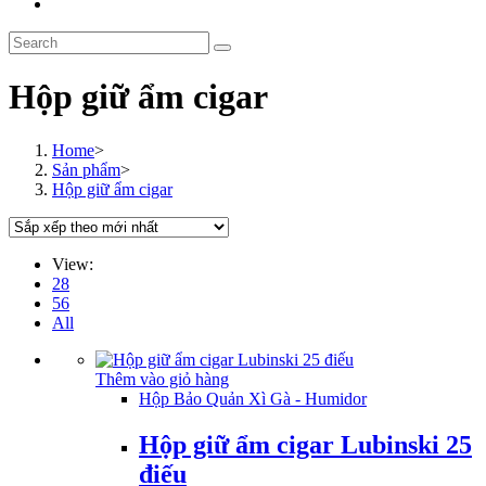
Toggle
website
Search
search
this
website
Hộp giữ ẩm cigar
Home
>
Sản phẩm
>
Hộp giữ ẩm cigar
View:
28
56
All
Thêm vào giỏ hàng
Hộp Bảo Quản Xì Gà - Humidor
Hộp giữ ẩm cigar Lubinski 25
điếu