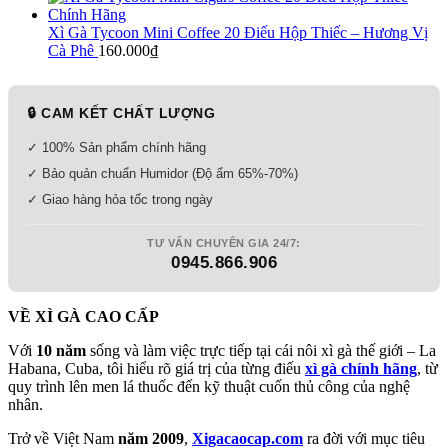
Xì Gà Tycoon Mini Coffee 20 Điếu Hộp Thiếc – Hương Vị
Cà Phê
160.000
₫
🔒 CAM KẾT CHẤT LƯỢNG
✓ 100% Sản phẩm chính hãng
✓ Bảo quản chuẩn Humidor (Độ ẩm 65%-70%)
✓ Giao hàng hỏa tốc trong ngày
TƯ VẤN CHUYÊN GIA 24/7:
0945.866.906
VỀ XÌ GÀ CAO CẤP
Với
10 năm
sống và làm việc trực tiếp tại cái nôi xì gà thế giới – La
Habana, Cuba, tôi hiểu rõ giá trị của từng điếu
xì gà chính hãng
, từ
quy trình lên men lá thuốc đến kỹ thuật cuốn thủ công của nghệ
nhân.
Trở về Việt Nam
năm 2009
,
Xigacaocap.com
ra đời với mục tiêu