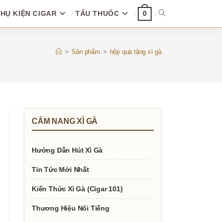
HỤ KIỆN CIGAR
TẨU THUỐC
TOGGLE
0
WEBSITE
>
Sản phẩm
>
hộp quà tặng xì gà
SEARCH
CẨM NANG XÌ GÀ
Hướng Dẫn Hút Xì Gà
Tin Tức Mới Nhất
Kiến Thức Xì Gà (Cigar 101)
Thương Hiệu Nổi Tiếng