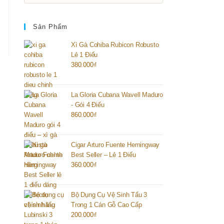
Sản Phẩm
Xì Gà Cohiba Rubicon Robusto
Lẻ 1 Điếu
380.000
₫
La Gloria Cubana Wavell Maduro
- Gói 4 Điếu
860.000
₫
Cigar Arturo Fuente Hemingway
Best Seller – Lẻ 1 Điếu
360.000
₫
Bộ Dụng Cụ Vệ Sinh Tẩu 3
Trong 1 Cán Gỗ Cao Cấp
200.000
₫