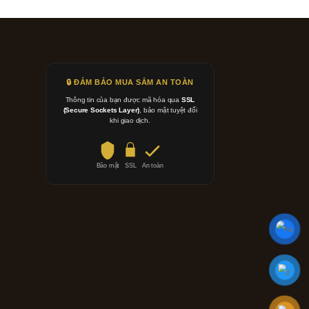
🔒 ĐẢM BẢO MUA SẮM AN TOÀN
Thông tin của bạn được mã hóa qua
SSL
(Secure Sockets Layer)
, bảo mật tuyệt đối
khi giao dịch.
Bảo mật
SSL
An toàn