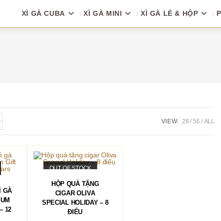
XÌ GÀ CUBA
XÌ GÀ MINI
XÌ GÀ LẺ & HỘP
P
VIEW:
28
56
ALL
OUT OF STOCK
ĐỌC TIẾP
HỘP QUÀ TẶNG
Ì GÀ
CIGAR OLIVA
IUM
SPECIAL HOLIDAY – 8
– 12
ĐIẾU