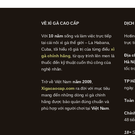
VỀ XÌ GÀ CAO CẤP
DỊCH
Với
10 năm
sống và làm việc trực tiếp
Hotli
tại cái nôi xì gà thế giới – La Habana,
trực t
Cuba, tôi hiểu rõ giá trị của từng điếu
xì
Địa c
gà chính hãng
, từ quy trình lên men lá
Hà Nộ
thuốc đến kỹ thuật cuốn thủ công của
tốc tr
nghệ nhân.
TP Hồ
Trở về Việt Nam
năm 2009
,
ngày.
Xigacaocap.com
ra đời với mục tiêu
mang đến những dòng xì gà chính
Toàn
hãng được bảo quản đúng chuẩn và
phù hợp với người chơi tại
Việt Nam
.
Chín
48 tiế
18+
S