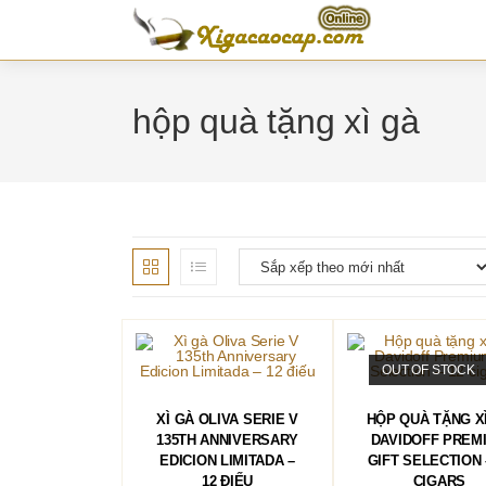
Skip
to
content
hộp quà tặng xì gà
OUT OF STOCK
THÊM VÀO GIỎ HÀNG
ĐỌC TIẾP
XÌ GÀ OLIVA SERIE V
HỘP QUÀ TẶNG X
135TH ANNIVERSARY
DAVIDOFF PREM
EDICION LIMITADA –
GIFT SELECTION 
12 ĐIẾU
CIGARS