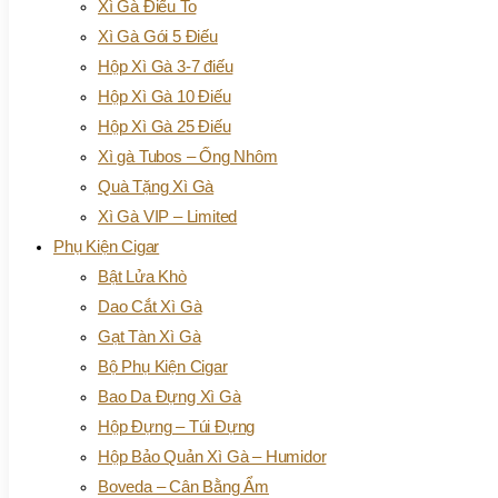
Xì Gà Điếu To
Xì Gà Gói 5 Điếu
Hộp Xì Gà 3-7 điếu
Hộp Xì Gà 10 Điếu
Hộp Xì Gà 25 Điếu
Xì gà Tubos – Ống Nhôm
Quà Tặng Xì Gà
Xì Gà VIP – Limited
Phụ Kiện Cigar
Bật Lửa Khò
Dao Cắt Xì Gà
Gạt Tàn Xì Gà
Bộ Phụ Kiện Cigar
Bao Da Đựng Xì Gà
Hộp Đựng – Túi Đựng
Hộp Bảo Quản Xì Gà – Humidor
Boveda – Cân Bằng Ẩm