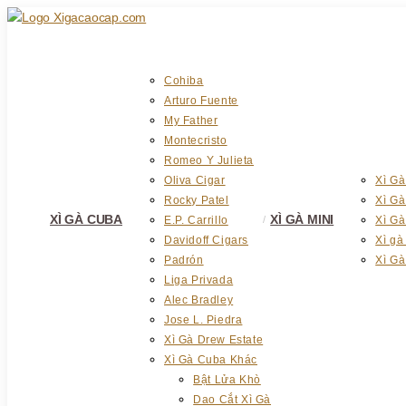
Skip
to
content
Cohiba
Arturo Fuente
My Father
Montecristo
Romeo Y Julieta
Oliva Cigar
Xì Gà
Rocky Patel
Xì G
XÌ GÀ CUBA
XÌ GÀ MINI
E.P. Carrillo
Xì Gà
Davidoff Cigars
Xì gà
Padrón
Xì Gà
Liga Privada
Alec Bradley
Jose L. Piedra
Xì Gà Drew Estate
Xì Gà Cuba Khác
Bật Lửa Khò
Dao Cắt Xì Gà