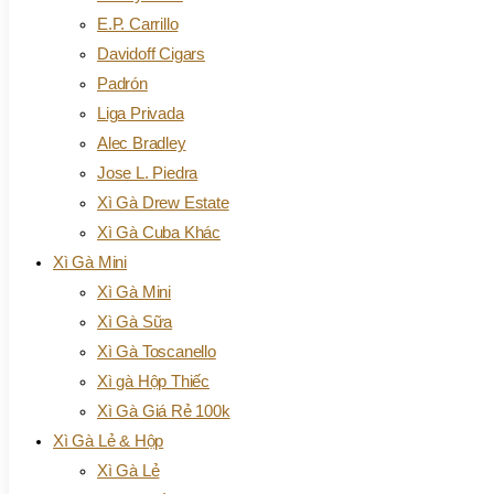
E.P. Carrillo
Davidoff Cigars
Padrón
Liga Privada
Alec Bradley
Jose L. Piedra
Xì Gà Drew Estate
Xì Gà Cuba Khác
Xì Gà Mini
Xì Gà Mini
Xì Gà Sữa
Xì Gà Toscanello
Xì gà Hộp Thiếc
Xì Gà Giá Rẻ 100k
Xì Gà Lẻ & Hộp
Xì Gà Lẻ