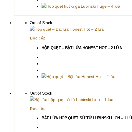
450.000₫.
là:
400.000₫.
Out of Stock
Đọc tiếp
HỘP QUẸT – BẬT LỬA HONEST HOT – 2 LỬA
Out of Stock
Đọc tiếp
BẬT LỬA HỘP QUẸT SỬ TỬ LUBINSKI LION – 1 L