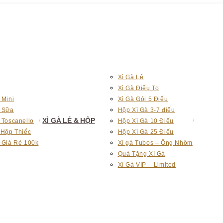
Xì Gà Lẻ
Xì Gà Điếu To
 Mini
Xì Gà Gói 5 Điếu
à Sữa
Hộp Xì Gà 3-7 điếu
XÌ GÀ LẺ & HỘP
 Toscanello
Hộp Xì Gà 10 Điếu
 Hộp Thiếc
Hộp Xì Gà 25 Điếu
 Giá Rẻ 100k
Xì gà Tubos – Ống Nhôm
Quà Tặng Xì Gà
Xì Gà VIP – Limited