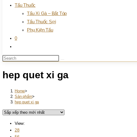
Tẩu Thuốc
Tẩu Xì Gà – Bắt Tóp
Tẩu Thuốc Sợi
Phụ Kiện Tẩu
0
Toggle
website
Search
search
this
website
hep quet xi ga
Home
>
Sản phẩm
>
hep quet xi ga
View:
28
56