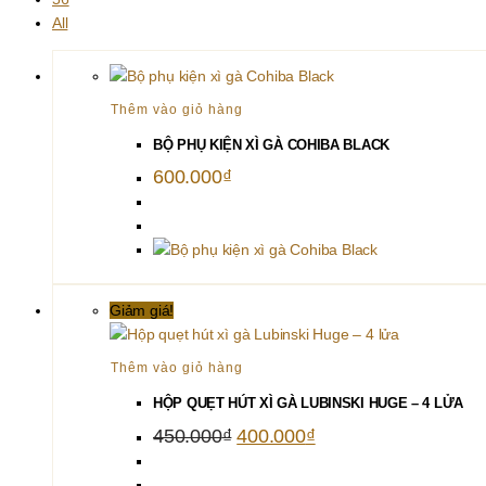
All
Thêm vào giỏ hàng
BỘ PHỤ KIỆN XÌ GÀ COHIBA BLACK
600.000
₫
Giảm giá!
Thêm vào giỏ hàng
HỘP QUẸT HÚT XÌ GÀ LUBINSKI HUGE – 4 LỬA
Giá
Giá
450.000
₫
400.000
₫
gốc
hiện
là:
tại