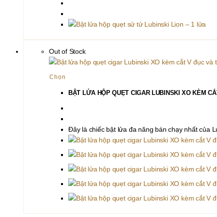
Out of Stock
Sản
Chọn
phẩm
BẬT LỬA HỘP QUẸT CIGAR LUBINSKI XO KÈM CẮT
này
có
nhiều
Đây là chiếc bật lửa đa năng bán chạy nhất của Lu
biến
thể.
Các
tùy
chọn
có
thể
được
chọn