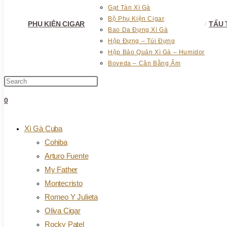
Gạt Tàn Xì Gà
Bộ Phụ Kiện Cigar
PHỤ KIỆN CIGAR
TẨU
Bao Da Đựng Xì Gà
Hộp Đựng – Túi Đựng
Hộp Bảo Quản Xì Gà – Humidor
Boveda – Cân Bằng Ẩm
Press
Escape
0
to
close
the
Xì Gà Cuba
search
Cohiba
panel.
Arturo Fuente
My Father
Montecristo
Romeo Y Julieta
Oliva Cigar
Rocky Patel