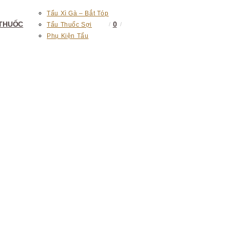
Tẩu Xì Gà – Bắt Tóp
 THUỐC
0
Tẩu Thuốc Sợi
Phụ Kiện Tẩu
TOGGLE
WEBSITE
SEARCH