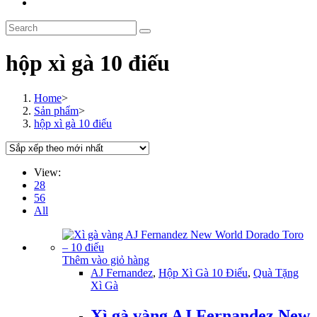
Toggle
website
Search
search
this
website
hộp xì gà 10 điếu
Home
>
Sản phẩm
>
hộp xì gà 10 điếu
View:
28
56
All
Thêm vào giỏ hàng
AJ Fernandez
,
Hộp Xì Gà 10 Điếu
,
Quà Tặng
Xì Gà
Xì gà vàng AJ Fernandez New