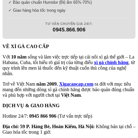
✓ Bảo quản chuẩn Humidor (Độ ẩm 65%-70%)
✓ Giao hàng hỏa tốc trong ngày
TƯ VẤN CHUYÊN GIA 24/7:
0945.866.906
VỀ XÌ GÀ CAO CẤP
Với
10 năm
sống và làm việc trực tiếp tại cái nôi xì gà thế giới – La
Habana, Cuba, tôi hiểu rõ giá trị của từng điếu
xì gà chính hãng
, từ
quy trình lên men lá thuốc đến kỹ thuật cuốn thủ công của nghệ
nhân.
Trở về Việt Nam
năm 2009
,
Xigacaocap.com
ra đời với mục tiêu
mang đến những dòng xì gà chính hãng được bảo quản đúng chuẩn
và phù hợp với người chơi tại
Việt Nam
.
DỊCH VỤ & GIAO HÀNG
Hotline 24/7:
0945 866 906
(Tư vấn trực tiếp)
Địa chỉ: 59 P. Hàng Bè, Hoàn Kiếm, Hà Nội:
Không bán tại chỗ –
Giao hỏa tốc trong 1 giờ.