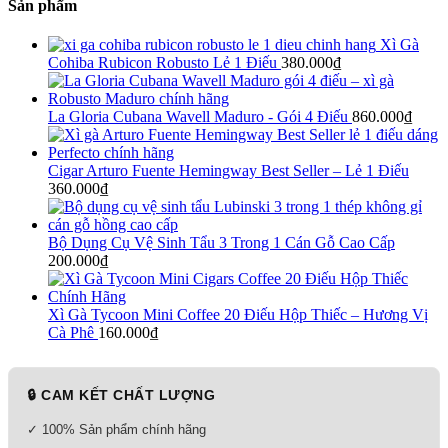
Sản phẩm
Xì Gà
Cohiba Rubicon Robusto Lẻ 1 Điếu
380.000
₫
La Gloria Cubana Wavell Maduro - Gói 4 Điếu
860.000
₫
Cigar Arturo Fuente Hemingway Best Seller – Lẻ 1 Điếu
360.000
₫
Bộ Dụng Cụ Vệ Sinh Tẩu 3 Trong 1 Cán Gỗ Cao Cấp
200.000
₫
Xì Gà Tycoon Mini Coffee 20 Điếu Hộp Thiếc – Hương Vị
Cà Phê
160.000
₫
🔒 CAM KẾT CHẤT LƯỢNG
✓ 100% Sản phẩm chính hãng