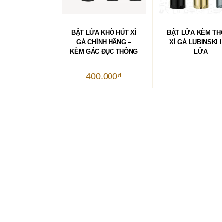
Sản
Sản
phẩm
phẩm
CHỌN
CHỌN
BẬT LỬA KHÒ HÚT XÌ
BẬT LỬA KÈM T
này
này
có
có
GÀ CHÍNH HÃNG –
XÌ GÀ LUBINSKI I
nhiều
nhiều
KÈM GÁC ĐỤC THÔNG
LỬA
biến
biến
thể.
thể.
Các
Các
400.000
₫
tùy
tùy
chọn
chọn
có
có
thể
thể
được
được
chọn
chọn
trên
trên
trang
trang
sản
sản
phẩm
phẩm