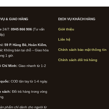
 VỤ & GIAO HÀNG
DỊCH VỤ KHÁCH HÀNG
ne 24/7:
0945 866 906
(Tư vấn
Giới thiệu
iếp)
Liên hệ
hỉ: 59 P. Hàng Bè, Hoàn Kiếm,
Chính sách bảo mật thông tin
i:
Không bán tại chỗ – Giao hỏa
ong 1 giờ.
Chính sách đổi trả hàng
 Chí Minh:
Giao nhanh từ 1-2
 quốc:
COD tận tay từ 1-4 ngày.
h sách:
Đổi trả hàng trong vòng
ng.
ản phẩm chỉ dành cho người từ