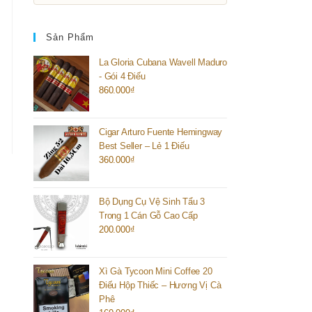
Sản Phẩm
La Gloria Cubana Wavell Maduro
- Gói 4 Điếu
860.000
₫
Cigar Arturo Fuente Hemingway
Best Seller – Lẻ 1 Điếu
360.000
₫
Bộ Dụng Cụ Vệ Sinh Tẩu 3
Trong 1 Cán Gỗ Cao Cấp
200.000
₫
Xì Gà Tycoon Mini Coffee 20
Điếu Hộp Thiếc – Hương Vị Cà
Phê