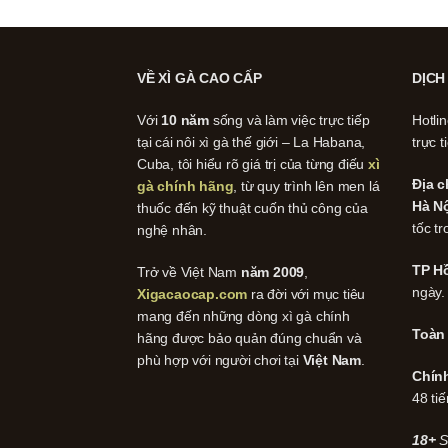
VỀ XÌ GÀ CAO CẤP
DỊCH
Với
10 năm
sống và làm việc trực tiếp
Hotli
tại cái nôi xì gà thế giới – La Habana,
trực t
Cuba, tôi hiểu rõ giá trị của từng điếu
xì
Địa c
gà chính hãng
, từ quy trình lên men lá
Hà Nộ
thuốc đến kỹ thuật cuốn thủ công của
tốc tr
nghệ nhân.
TP Hồ
Trở về Việt Nam
năm 2009
,
ngày.
Xigacaocap.com
ra đời với mục tiêu
mang đến những dòng xì gà chính
Toàn
hãng được bảo quản đúng chuẩn và
phù hợp với người chơi tại
Việt Nam
.
Chín
48 tiế
18+
S