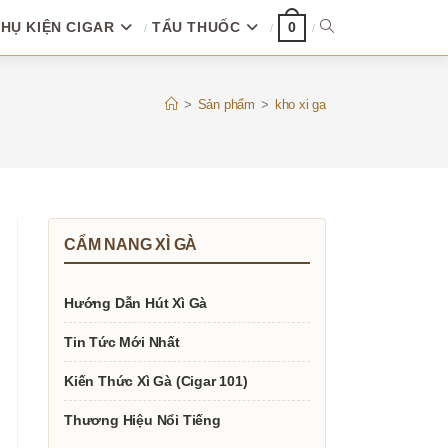
HỤ KIỆN CIGAR
TẨU THUỐC
TOGGLE
0
WEBSITE
>
Sản phẩm
>
kho xi ga
SEARCH
CẨM NANG XÌ GÀ
Hướng Dẫn Hút Xì Gà
Tin Tức Mới Nhất
Kiến Thức Xì Gà (Cigar 101)
Thương Hiệu Nổi Tiếng