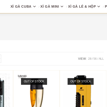
XÌ GÀ CUBA
XÌ GÀ MINI
XÌ GÀ LẺ & HỘP
P
VIEW:
28
56
ALL
OUT OF STOCK
OUT OF STOCK