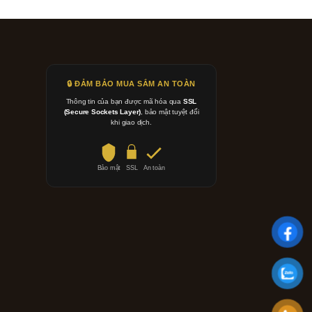
🔒 ĐẢM BẢO MUA SẮM AN TOÀN
Thông tin của bạn được mã hóa qua
SSL
(Secure Sockets Layer)
, bảo mật tuyệt đối
khi giao dịch.
Bảo mật
SSL
An toàn