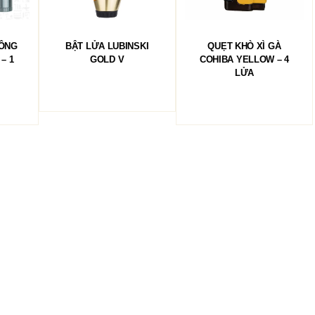
ĐỌC TIẾP
ĐỌC TIẾP
HÔNG
BẬT LỬA LUBINSKI
QUẸT KHÒ XÌ GÀ
 – 1
GOLD V
COHIBA YELLOW – 4
LỬA