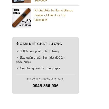
160.000
₫
Xì Gà Điếu To Humo Blanco
Gordo - 1 Điếu Giá Tốt
200.000
₫
🔒 CAM KẾT CHẤT LƯỢNG
✓ 100% Sản phẩm chính hãng
✓ Bảo quản chuẩn Humidor (Độ ẩm
65%-70%)
✓ Giao hàng hỏa tốc trong ngày
TƯ VẤN CHUYÊN GIA 24/7:
0945.866.906