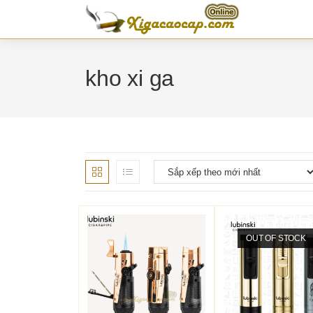
Skip
to
content
kho xi ga
OUT OF STOCK