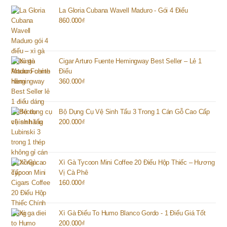
La Gloria Cubana Wavell Maduro - Gói 4 Điếu
860.000
₫
Cigar Arturo Fuente Hemingway Best Seller – Lẻ 1
Điếu
360.000
₫
Bộ Dụng Cụ Vệ Sinh Tẩu 3 Trong 1 Cán Gỗ Cao Cấp
200.000
₫
Xì Gà Tycoon Mini Coffee 20 Điếu Hộp Thiếc – Hương
Vị Cà Phê
160.000
₫
Xì Gà Điếu To Humo Blanco Gordo - 1 Điếu Giá Tốt
200.000
₫