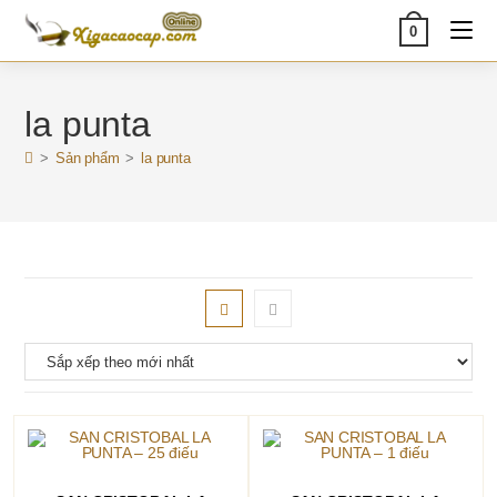
Skip
0
to
content
la punta
>
Sản phẩm
>
la punta
ĐỌC TIẾP
ĐỌC TIẾP