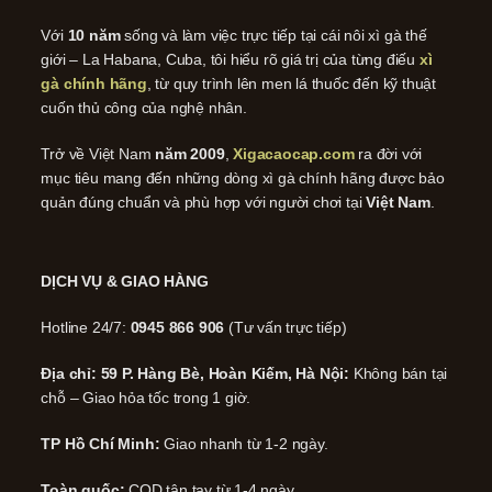
Với
10 năm
sống và làm việc trực tiếp tại cái nôi xì gà thế
giới – La Habana, Cuba, tôi hiểu rõ giá trị của từng điếu
xì
gà chính hãng
, từ quy trình lên men lá thuốc đến kỹ thuật
cuốn thủ công của nghệ nhân.
Trở về Việt Nam
năm 2009
,
Xigacaocap.com
ra đời với
mục tiêu mang đến những dòng xì gà chính hãng được bảo
quản đúng chuẩn và phù hợp với người chơi tại
Việt Nam
.
DỊCH VỤ & GIAO HÀNG
Hotline 24/7:
0945 866 906
(Tư vấn trực tiếp)
Địa chỉ: 59 P. Hàng Bè, Hoàn Kiếm, Hà Nội:
Không bán tại
chỗ – Giao hỏa tốc trong 1 giờ.
TP Hồ Chí Minh:
Giao nhanh từ 1-2 ngày.
Toàn quốc:
COD tận tay từ 1-4 ngày.