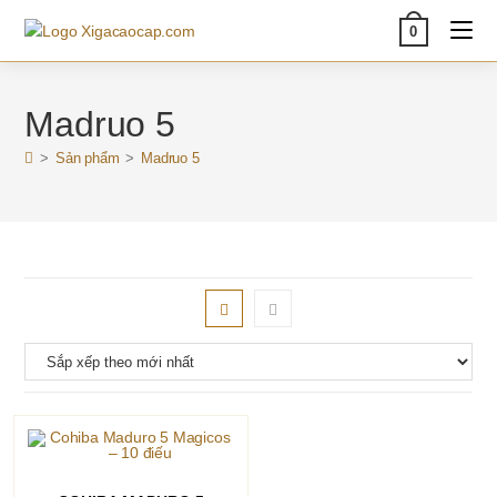
Skip
0
to
content
Madruo 5
>
Sản phẩm
>
Madruo 5
THÊM VÀO GIỎ HÀNG