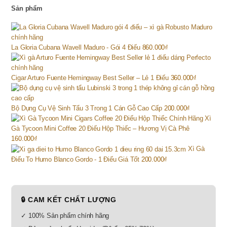
Sản phẩm
La Gloria Cubana Wavell Maduro - Gói 4 Điếu
860.000
₫
Cigar Arturo Fuente Hemingway Best Seller – Lẻ 1 Điếu
360.000
₫
Bộ Dụng Cụ Vệ Sinh Tẩu 3 Trong 1 Cán Gỗ Cao Cấp
200.000
₫
Xì
Gà Tycoon Mini Coffee 20 Điếu Hộp Thiếc – Hương Vị Cà Phê
160.000
₫
Xì Gà
Điếu To Humo Blanco Gordo - 1 Điếu Giá Tốt
200.000
₫
🔒 CAM KẾT CHẤT LƯỢNG
✓ 100% Sản phẩm chính hãng