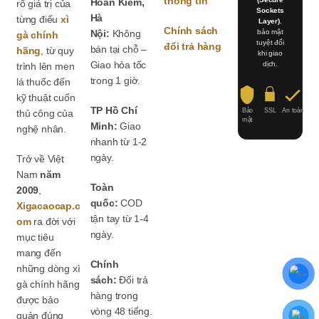
thông tin
Hoàn Kiếm,
rõ giá trị của
Sockets
Hà
từng điếu
xì
Layer)
,
Chính sách
Nội:
Không
bảo mật
gà chính
tuyệt đối
đổi trả hàng
bán tại chỗ –
hãng
, từ quy
khi giao
Giao hỏa tốc
dịch.
trình lên men
trong 1 giờ.
lá thuốc đến
kỹ thuật cuốn
TP Hồ Chí
Bảo
SSL
An toàn
thủ công của
mật
Minh:
Giao
nghệ nhân.
nhanh từ 1-2
ngày.
Trở về Việt
Nam
năm
Toàn
2009
,
quốc:
COD
Xigacaocap.c
tận tay từ 1-4
om
ra đời với
ngày.
mục tiêu
mang đến
Chính
những dòng xì
sách:
Đổi trả
gà chính hãng
hàng trong
được bảo
vòng 48 tiếng.
quản đúng