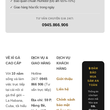
✓ Bảo quản chuẩn Humidor (Độ ẩm 65%-70%)
✓ Giao hàng hỏa tốc trong ngày
TƯ VẤN CHUYÊN GIA 24/7:
0945.866.906
VỀ XÌ GÀ
DỊCH VỤ &
DỊCH VỤ
CAO CẤP
GIAO HÀNG
KHÁCH
HÀNG
🔒 ĐẢM
BẢO
Với
10 năm
Hotline
MUA
sống và làm
24/7:
0945
Giới thiệu
SẮM AN
việc trực tiếp
866 906
(Tư
TOÀN
Liên hệ
tại cái nôi xì
vấn trực tiếp)
Thông tin
gà thế giới –
của bạn
Chính sách
được mã
Địa chỉ: 59 P.
La Habana,
hóa qua
bảo mật
Hàng Bè,
Cuba, tôi hiểu
SSL
(Secure