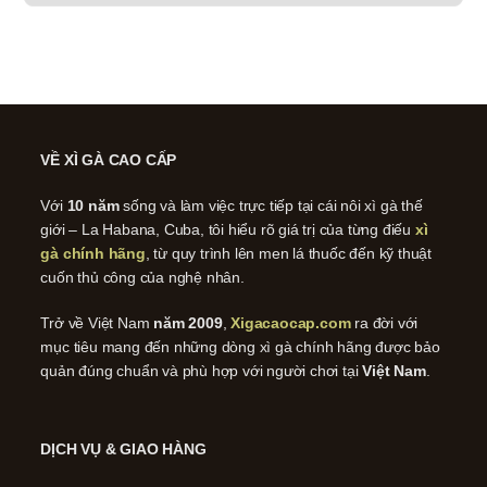
VỀ XÌ GÀ CAO CẤP
Với
10 năm
sống và làm việc trực tiếp tại cái nôi xì gà thế
giới – La Habana, Cuba, tôi hiểu rõ giá trị của từng điếu
xì
gà chính hãng
, từ quy trình lên men lá thuốc đến kỹ thuật
cuốn thủ công của nghệ nhân.
Trở về Việt Nam
năm 2009
,
Xigacaocap.com
ra đời với
mục tiêu mang đến những dòng xì gà chính hãng được bảo
quản đúng chuẩn và phù hợp với người chơi tại
Việt Nam
.
DỊCH VỤ & GIAO HÀNG