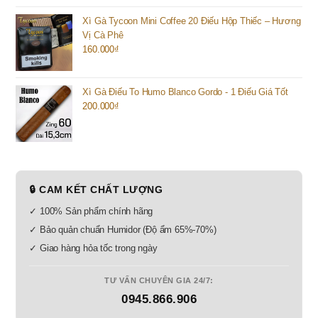
Xì Gà Tycoon Mini Coffee 20 Điếu Hộp Thiếc – Hương
Vị Cà Phê
160.000
₫
Xì Gà Điếu To Humo Blanco Gordo - 1 Điếu Giá Tốt
200.000
₫
🔒 CAM KẾT CHẤT LƯỢNG
✓ 100% Sản phẩm chính hãng
✓ Bảo quản chuẩn Humidor (Độ ẩm 65%-70%)
✓ Giao hàng hỏa tốc trong ngày
TƯ VẤN CHUYÊN GIA 24/7:
0945.866.906