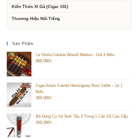
Kiến Thức Xì Gà (Cigar 101)
Thương Hiệu Nổi Tiếng
Sản Phẩm
La Gloria Cubana Wavell Maduro - Gói 4 Điếu
860.000
₫
Cigar Arturo Fuente Hemingway Best Seller – Lẻ 1
Điếu
360.000
₫
Bộ Dụng Cụ Vệ Sinh Tẩu 3 Trong 1 Cán Gỗ Cao Cấp
200.000
₫