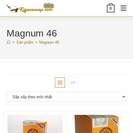
Skip
0
to
content
Magnum 46
>
Sản phẩm
>
Magnum 46