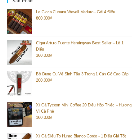
Sản Phẩm
La Gloria Cubana Wavell Maduro - Gói 4 Điếu
860.000
₫
Cigar Arturo Fuente Hemingway Best Seller – Lẻ 1
Điếu
360.000
₫
Bộ Dụng Cụ Vệ Sinh Tẩu 3 Trong 1 Cán Gỗ Cao Cấp
200.000
₫
Xì Gà Tycoon Mini Coffee 20 Điếu Hộp Thiếc – Hương
Vị Cà Phê
160.000
₫
Xì Gà Điếu To Humo Blanco Gordo - 1 Điếu Giá Tốt