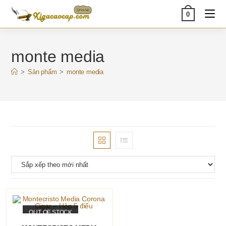
Skip
0
to
content
monte media
>
Sản phẩm
>
monte media
OUT OF STOCK
ĐỌC TIẾP