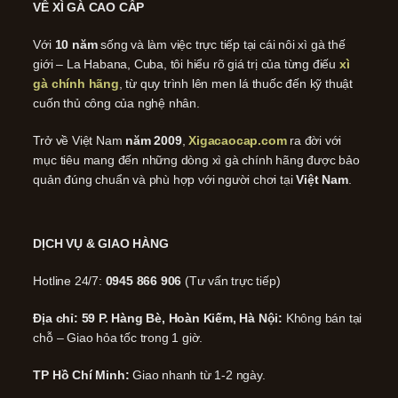
VỀ XÌ GÀ CAO CẤP
Với
10 năm
sống và làm việc trực tiếp tại cái nôi xì gà thế
giới – La Habana, Cuba, tôi hiểu rõ giá trị của từng điếu
xì
gà chính hãng
, từ quy trình lên men lá thuốc đến kỹ thuật
cuốn thủ công của nghệ nhân.
Trở về Việt Nam
năm 2009
,
Xigacaocap.com
ra đời với
mục tiêu mang đến những dòng xì gà chính hãng được bảo
quản đúng chuẩn và phù hợp với người chơi tại
Việt Nam
.
DỊCH VỤ & GIAO HÀNG
Hotline 24/7:
0945 866 906
(Tư vấn trực tiếp)
Địa chỉ: 59 P. Hàng Bè, Hoàn Kiếm, Hà Nội:
Không bán tại
chỗ – Giao hỏa tốc trong 1 giờ.
TP Hồ Chí Minh:
Giao nhanh từ 1-2 ngày.