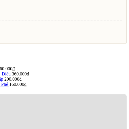
60.000
₫
1 Điếu
360.000
₫
ấp
200.000
₫
 Phê
160.000
₫