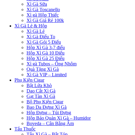
Xì Gà Sữa
Xì Gà Toscanello
Xì gà Hộp Thiếc
Xì Gà Giá Rẻ 100k
Xì Gà Lẻ & Hộp
Xì Gà Lẻ
Xì Gà Điếu To
Xì Gà Gói 5 Điếu
Hộp Xì Gà 3-7 điếu
Hộp Xì Gà 10 Điếu
Hộp Xì Gà 25 Điếu
Xì gà Tubos – Ống Nhôm
Quà Tặng Xì Gà
Xì Gà VIP – Limited
Phụ Kiện Cigar
Bật Lửa Khò
Dao Cắt Xì Gà
Gạt Tàn Xì Gà
Bộ Phụ Kiện Cigar
Bao Da Đựng Xì Gà
Hộp Đựng – Túi Đựng
Hộp Bảo Quản Xì Gà – Humidor
Boveda – Cân Bằng Ẩm
Tẩu Thuốc
Tẩu Xì Gà – Bắt Tóp