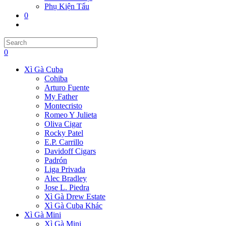
Phụ Kiện Tẩu
0
Toggle
website
Press
search
Escape
0
to
close
Xì Gà Cuba
the
Cohiba
search
Arturo Fuente
panel.
My Father
Montecristo
Romeo Y Julieta
Oliva Cigar
Rocky Patel
E.P. Carrillo
Davidoff Cigars
Padrón
Liga Privada
Alec Bradley
Jose L. Piedra
Xì Gà Drew Estate
Xì Gà Cuba Khác
Xì Gà Mini
Xì Gà Mini