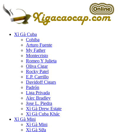
Skip
to
content
Xì Gà Cuba
Cohiba
Arturo Fuente
My Father
Montecristo
Romeo Y Julieta
Oliva Cigar
Rocky Patel
E.P. Carrillo
Davidoff Cigars
Padrón
Liga Privada
Alec Bradley
Jose L. Piedra
Xì Gà Drew Estate
Xì Gà Cuba Khác
Xì Gà Mini
Xì Gà Mini
Xì Gà Sữa