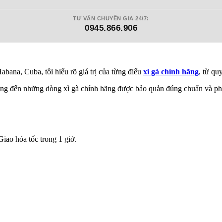
TƯ VẤN CHUYÊN GIA 24/7:
0945.866.906
 Habana, Cuba, tôi hiểu rõ giá trị của từng điếu
xì gà chính hãng
, từ qu
ang đến những dòng xì gà chính hãng được bảo quản đúng chuẩn và ph
iao hỏa tốc trong 1 giờ.