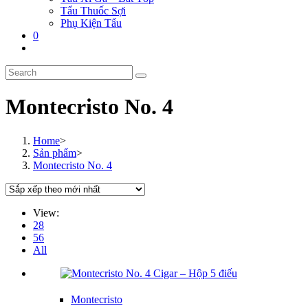
Tẩu Thuốc Sợi
Phụ Kiện Tẩu
0
Toggle
website
Search
search
this
website
Montecristo No. 4
Home
>
Sản phẩm
>
Montecristo No. 4
View:
28
56
All
Montecristo