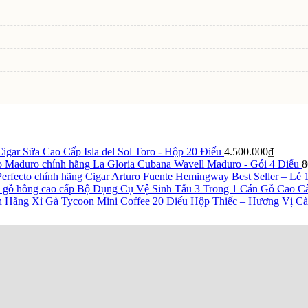
Cigar Sữa Cao Cấp Isla del Sol Toro - Hộp 20 Điếu
4.500.000
₫
La Gloria Cubana Wavell Maduro - Gói 4 Điếu
8
Cigar Arturo Fuente Hemingway Best Seller – Lẻ 
Bộ Dụng Cụ Vệ Sinh Tẩu 3 Trong 1 Cán Gỗ Cao C
Xì Gà Tycoon Mini Coffee 20 Điếu Hộp Thiếc – Hương Vị Cà