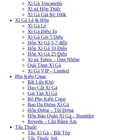
Xì Gà Toscanello
Xì gà Hộp Thiếc
Xì Gà Giá Rẻ 100k
Xì Gà Lẻ & Hộp
Xì Gà Lẻ
Xì Gà Điếu To
Xì Gà Gói 5 Điếu
Hộp Xì Gà 3-7 điếu
Hộp Xì Gà 10 Điếu
Hộp Xì Gà 25 Điếu
Xì gà Tubos – Ống Nhôm
Quà Tặng Xì Gà
Xì Gà VIP – Limited
Phụ Kiện Cigar
Bật Lửa Khò
Dao Cắt Xì Gà
Gạt Tàn Xì Gà
Bộ Phụ Kiện Cigar
Bao Da Đựng Xì Gà
Hộp Đựng – Túi Đựng
Hộp Bảo Quản Xì Gà – Humidor
Boveda – Cân Bằng Ẩm
Tẩu Thuốc
Tẩu Xì Gà – Bắt Tóp
Tẩu Thuốc Sợi