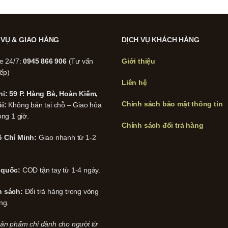
 VỤ & GIAO HÀNG
DỊCH VỤ KHÁCH HÀNG
ne 24/7:
0945 866 906
(Tư vấn
Giới thiệu
iếp)
Liên hệ
hỉ: 59 P. Hàng Bè, Hoàn Kiếm,
Chính sách bảo mật thông tin
i:
Không bán tại chỗ – Giao hỏa
ong 1 giờ.
Chính sách đổi trả hàng
 Chí Minh:
Giao nhanh từ 1-2
 quốc:
COD tận tay từ 1-4 ngày.
h sách:
Đổi trả hàng trong vòng
ng.
ản phẩm chỉ dành cho người từ