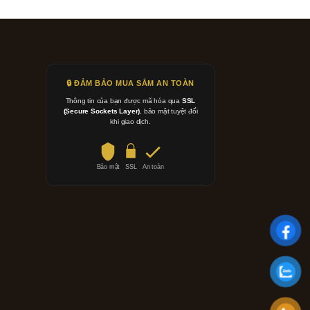
🔒 ĐẢM BẢO MUA SẮM AN TOÀN
Thông tin của bạn được mã hóa qua
SSL
(Secure Sockets Layer)
, bảo mật tuyệt đối
khi giao dịch.
Bảo mật
SSL
An toàn