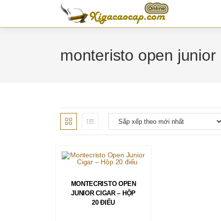
Skip
to
content
monteristo open junior
ĐỌC TIẾP
MONTECRISTO OPEN
JUNIOR CIGAR – HỘP
20 ĐIẾU