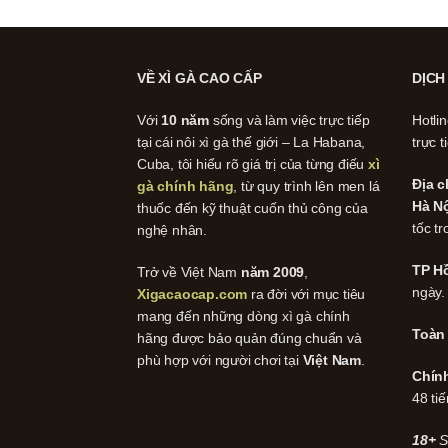
VỀ XÌ GÀ CAO CẤP
DỊCH
Với
10 năm
sống và làm việc trực tiếp
Hotli
tại cái nôi xì gà thế giới – La Habana,
trực t
Cuba, tôi hiểu rõ giá trị của từng điếu
xì
Địa c
gà chính hãng
, từ quy trình lên men lá
Hà Nộ
thuốc đến kỹ thuật cuốn thủ công của
tốc tr
nghệ nhân.
TP Hồ
Trở về Việt Nam
năm 2009
,
ngày.
Xigacaocap.com
ra đời với mục tiêu
mang đến những dòng xì gà chính
Toàn
hãng được bảo quản đúng chuẩn và
phù hợp với người chơi tại
Việt Nam
.
Chín
48 tiế
18+
S