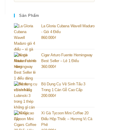
Sản Phẩm
La Gloria Cubana Wavell Maduro
- Gói 4 Điếu
860.000
₫
Cigar Arturo Fuente Hemingway
Best Seller – Lẻ 1 Điếu
360.000
₫
Bộ Dụng Cụ Vệ Sinh Tẩu 3
Trong 1 Cán Gỗ Cao Cấp
200.000
₫
Xì Gà Tycoon Mini Coffee 20
Điếu Hộp Thiếc – Hương Vị Cà
Phê