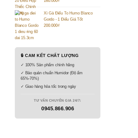
160.000
₫
Xì Gà Điếu To Humo Blanco
Gordo - 1 Điếu Giá Tốt
200.000
₫
🔒 CAM KẾT CHẤT LƯỢNG
✓ 100% Sản phẩm chính hãng
✓ Bảo quản chuẩn Humidor (Độ ẩm
65%-70%)
✓ Giao hàng hỏa tốc trong ngày
TƯ VẤN CHUYÊN GIA 24/7:
0945.866.906