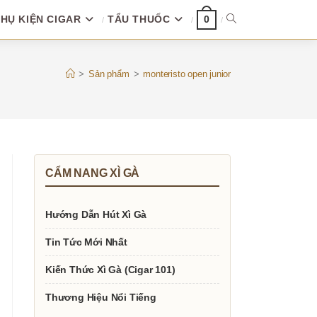
HỤ KIỆN CIGAR
TẨU THUỐC
TOGGLE
0
WEBSITE
>
Sản phẩm
>
monteristo open junior
SEARCH
CẨM NANG XÌ GÀ
Hướng Dẫn Hút Xì Gà
Tin Tức Mới Nhất
Kiến Thức Xì Gà (Cigar 101)
Thương Hiệu Nổi Tiếng