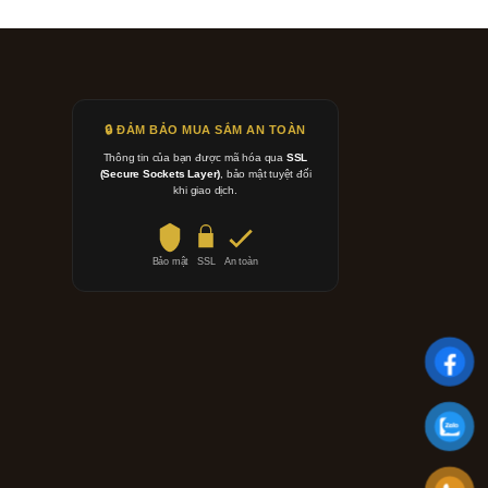
🔒 ĐẢM BẢO MUA SẮM AN TOÀN
Thông tin của bạn được mã hóa qua
SSL
(Secure Sockets Layer)
, bảo mật tuyệt đối
khi giao dịch.
Bảo mật
SSL
An toàn