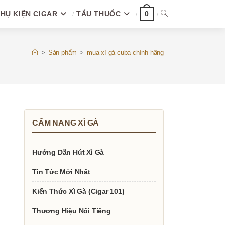
HỤ KIỆN CIGAR
TẨU THUỐC
TOGGLE
0
WEBSITE
>
Sản phẩm
>
mua xì gà cuba chính hãng
SEARCH
CẨM NANG XÌ GÀ
Hướng Dẫn Hút Xì Gà
Tin Tức Mới Nhất
Kiến Thức Xì Gà (Cigar 101)
Thương Hiệu Nổi Tiếng