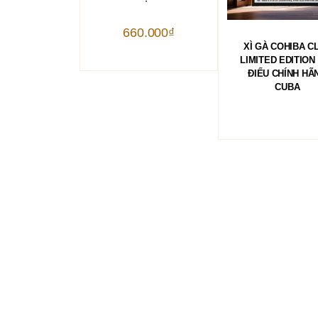
660.000
₫
ĐỌC TIẾP
XÌ GÀ COHIBA C
LIMITED EDITION 
ĐIẾU CHÍNH HÃ
CUBA