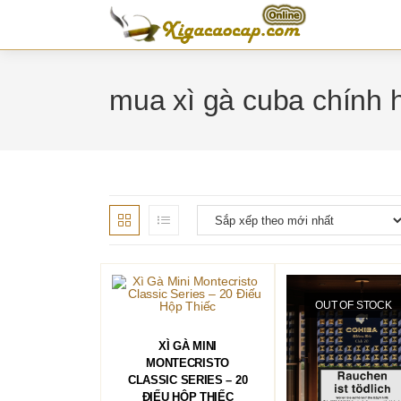
Skip
to
content
mua xì gà cuba chính 
OUT OF STOCK
THÊM VÀO GIỎ HÀNG
XÌ GÀ MINI
MONTECRISTO
CLASSIC SERIES – 20
ĐIẾU HỘP THIẾC