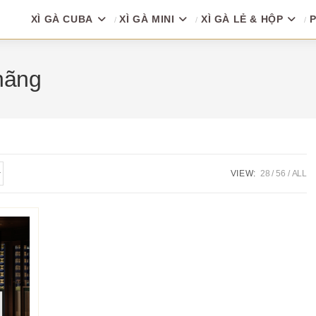
XÌ GÀ CUBA
XÌ GÀ MINI
XÌ GÀ LẺ & HỘP
P
hãng
VIEW:
28
56
ALL