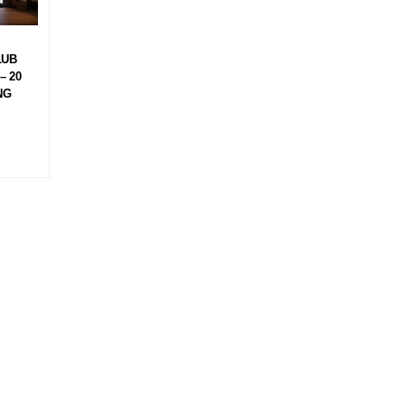
LUB
– 20
NG