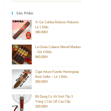
Sản Phẩm
Xì Gà Cohiba Rubicon Robusto
Lẻ 1 Điếu
380.000
₫
La Gloria Cubana Wavell Maduro
- Gói 4 Điếu
860.000
₫
Cigar Arturo Fuente Hemingway
Best Seller – Lẻ 1 Điếu
360.000
₫
Bộ Dụng Cụ Vệ Sinh Tẩu 3
Trong 1 Cán Gỗ Cao Cấp
200.000
₫