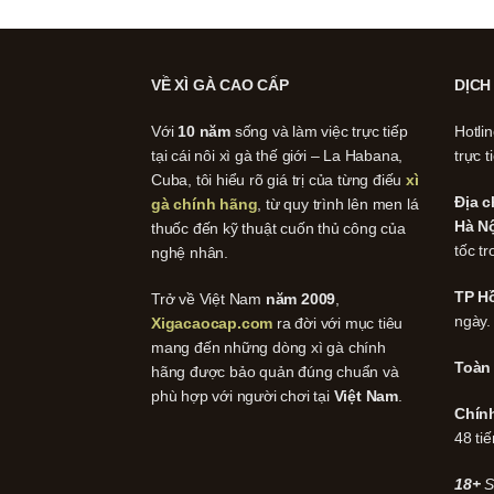
VỀ XÌ GÀ CAO CẤP
DỊCH
Với
10 năm
sống và làm việc trực tiếp
Hotli
tại cái nôi xì gà thế giới – La Habana,
trực t
Cuba, tôi hiểu rõ giá trị của từng điếu
xì
Địa c
gà chính hãng
, từ quy trình lên men lá
Hà Nộ
thuốc đến kỹ thuật cuốn thủ công của
tốc tr
nghệ nhân.
TP Hồ
Trở về Việt Nam
năm 2009
,
ngày.
Xigacaocap.com
ra đời với mục tiêu
mang đến những dòng xì gà chính
Toàn
hãng được bảo quản đúng chuẩn và
phù hợp với người chơi tại
Việt Nam
.
Chín
48 tiế
18+
S