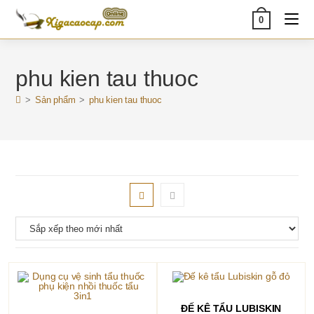
Skip
0
to
content
phu kien tau thuoc
>
Sản phẩm
>
phu kien tau thuoc
THÊM VÀO GIỎ HÀNG
ĐẾ KÊ TẨU LUBISKIN