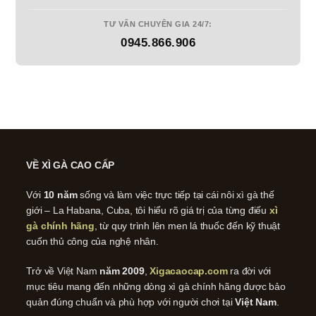
TƯ VẤN CHUYÊN GIA 24/7:
0945.866.906
VỀ XÌ GÀ CAO CẤP
Với
10 năm
sống và làm việc trực tiếp tại cái nôi xì gà thế
giới – La Habana, Cuba, tôi hiểu rõ giá trị của từng điếu
xì
gà chính hãng
, từ quy trình lên men lá thuốc đến kỹ thuật
cuốn thủ công của nghệ nhân.
Trở về Việt Nam
năm 2009
,
Xigacaocap.com
ra đời với
mục tiêu mang đến những dòng xì gà chính hãng được bảo
quản đúng chuẩn và phù hợp với người chơi tại
Việt Nam
.