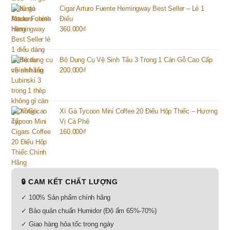
Cigar Arturo Fuente Hemingway Best Seller – Lẻ 1
Điếu
360.000
₫
Bộ Dụng Cụ Vệ Sinh Tẩu 3 Trong 1 Cán Gỗ Cao Cấp
200.000
₫
Xì Gà Tycoon Mini Coffee 20 Điếu Hộp Thiếc – Hương
Vị Cà Phê
160.000
₫
🔒 CAM KẾT CHẤT LƯỢNG
✓ 100% Sản phẩm chính hãng
✓ Bảo quản chuẩn Humidor (Độ ẩm 65%-70%)
✓ Giao hàng hỏa tốc trong ngày