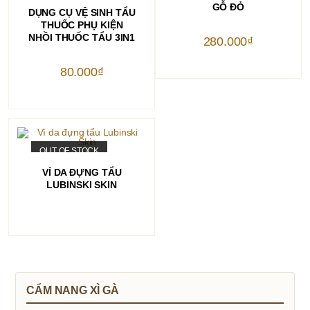
THÊM VÀO GIỎ HÀNG
GỖ ĐỎ
DỤNG CỤ VỆ SINH TẨU
THUỐC PHỤ KIỆN
NHỒI THUỐC TẨU 3IN1
280.000
₫
80.000
₫
OUT OF STOCK
ĐỌC TIẾP
VÍ DA ĐỰNG TẨU
LUBINSKI SKIN
CẨM NANG XÌ GÀ