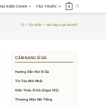
HỤ KIỆN CIGAR
TẨU THUỐC
TOGGLE
0
WEBSITE
>
Sản phẩm
>
quà tặng xì gà davidoff
SEARCH
CẨM NANG XÌ GÀ
Hướng Dẫn Hút Xì Gà
Tin Tức Mới Nhất
Kiến Thức Xì Gà (Cigar 101)
Thương Hiệu Nổi Tiếng