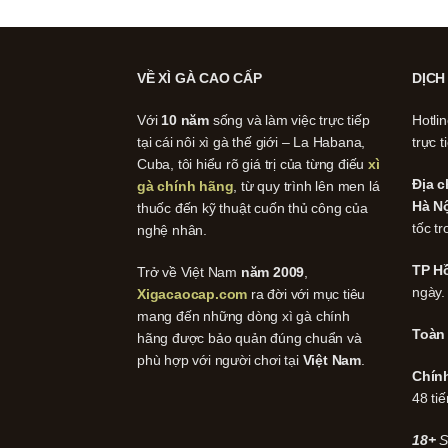
VỀ XÌ GÀ CAO CẤP
DỊCH
Với
10 năm
sống và làm việc trực tiếp
Hotli
tại cái nôi xì gà thế giới – La Habana,
trực t
Cuba, tôi hiểu rõ giá trị của từng điếu
xì
Địa c
gà chính hãng
, từ quy trình lên men lá
Hà Nộ
thuốc đến kỹ thuật cuốn thủ công của
tốc tr
nghệ nhân.
TP Hồ
Trở về Việt Nam
năm 2009
,
ngày.
Xigacaocap.com
ra đời với mục tiêu
mang đến những dòng xì gà chính
Toàn
hãng được bảo quản đúng chuẩn và
phù hợp với người chơi tại
Việt Nam
.
Chín
48 tiế
18+
S