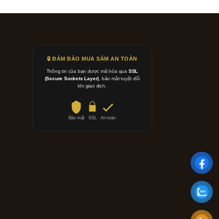
🔒 ĐẢM BẢO MUA SẮM AN TOÀN
Thông tin của bạn được mã hóa qua
SSL
(Secure Sockets Layer)
, bảo mật tuyệt đối
khi giao dịch.
Bảo mật
SSL
An toàn