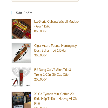
Sản Phẩm
La Gloria Cubana Wavell Maduro
- Gói 4 Điếu
860.000
₫
Cigar Arturo Fuente Hemingway
Best Seller – Lẻ 1 Điếu
360.000
₫
Bộ Dụng Cụ Vệ Sinh Tẩu 3
Trong 1 Cán Gỗ Cao Cấp
200.000
₫
Xì Gà Tycoon Mini Coffee 20
Điếu Hộp Thiếc – Hương Vị Cà
Phê