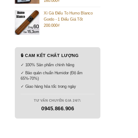
160.000
₫
Xì Gà Điếu To Humo Blanco
Gordo - 1 Điếu Giá Tốt
200.000
₫
🔒 CAM KẾT CHẤT LƯỢNG
✓ 100% Sản phẩm chính hãng
✓ Bảo quản chuẩn Humidor (Độ ẩm
65%-70%)
✓ Giao hàng hỏa tốc trong ngày
TƯ VẤN CHUYÊN GIA 24/7:
0945.866.906