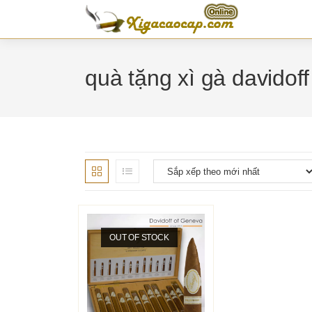
Skip
to
content
quà tặng xì gà davidoff
OUT OF STOCK