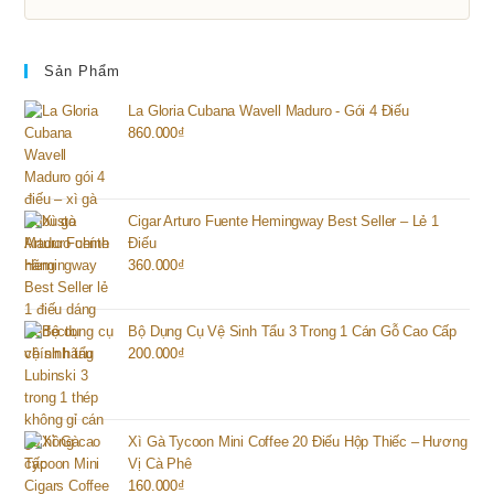
Sản Phẩm
La Gloria Cubana Wavell Maduro - Gói 4 Điếu
860.000
₫
Cigar Arturo Fuente Hemingway Best Seller – Lẻ 1
Điếu
360.000
₫
Bộ Dụng Cụ Vệ Sinh Tẩu 3 Trong 1 Cán Gỗ Cao Cấp
200.000
₫
Xì Gà Tycoon Mini Coffee 20 Điếu Hộp Thiếc – Hương
Vị Cà Phê
160.000
₫