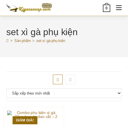
Skip
0
to
content
set xì gà phụ kiện
>
Sản phẩm
>
set xì gà phụ kiện
GIẢM GIÁ!