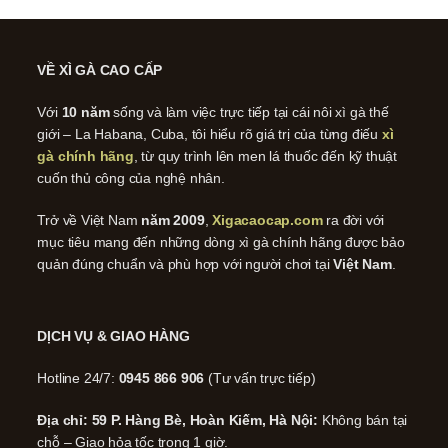
VỀ XÌ GÀ CAO CẤP
Với
10 năm
sống và làm việc trực tiếp tại cái nôi xì gà thế
giới – La Habana, Cuba, tôi hiểu rõ giá trị của từng điếu
xì
gà chính hãng
, từ quy trình lên men lá thuốc đến kỹ thuật
cuốn thủ công của nghệ nhân.
Trở về Việt Nam
năm 2009
,
Xigacaocap.com
ra đời với
mục tiêu mang đến những dòng xì gà chính hãng được bảo
quản đúng chuẩn và phù hợp với người chơi tại
Việt Nam
.
DỊCH VỤ & GIAO HÀNG
Hotline 24/7:
0945 866 906
(Tư vấn trực tiếp)
Địa chỉ: 59 P. Hàng Bè, Hoàn Kiếm, Hà Nội:
Không bán tại
chỗ – Giao hỏa tốc trong 1 giờ.