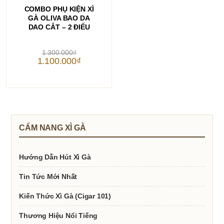
THÊM VÀO GIỎ HÀNG
COMBO PHỤ KIỆN XÌ
GÀ OLIVA BAO DA
DAO CẮT – 2 ĐIẾU
Giá
1.300.000
₫
gốc
Giá
1.100.000
₫
là:
hiện
1.300.000₫.
tại
là:
1.100.000₫.
CẨM NANG XÌ GÀ
Hướng Dẫn Hút Xì Gà
Tin Tức Mới Nhất
Kiến Thức Xì Gà (Cigar 101)
Thương Hiệu Nổi Tiếng