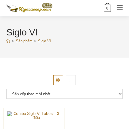
Skip
0
to
content
Siglo VI
>
Sản phẩm
>
Siglo VI
THÊM VÀO GIỎ HÀNG