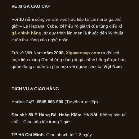
VỀ XÌ GÀ CAO CẤP
Với
10 năm
sống và làm việc trực tiếp tại cái nôi xì gà thế
giới – La Habana, Cuba, tôi hiểu rõ giá trị của từng điếu
xì
gà chính hãng
, từ quy trình lên men lá thuốc đến kỹ thuật
cuốn thủ công của nghệ nhân.
Trở về Việt Nam
năm 2009
,
Xigacaocap.com
ra đời với
mục tiêu mang đến những dòng xì gà chính hãng được bảo
quản đúng chuẩn và phù hợp với người chơi tại
Việt Nam
.
DỊCH VỤ & GIAO HÀNG
Hotline 24/7:
0945 866 906
(Tư vấn trực tiếp)
Địa chỉ: 59 P. Hàng Bè, Hoàn Kiếm, Hà Nội:
Không bán tại
chỗ – Giao hỏa tốc trong 1 giờ.
TP Hồ Chí Minh:
Giao nhanh từ 1-2 ngày.