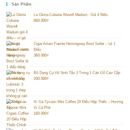
Sản Phẩm
La Gloria Cubana Wavell Maduro - Gói 4 Điếu
860.000
₫
Cigar Arturo Fuente Hemingway Best Seller – Lẻ 1
Điếu
360.000
₫
Bộ Dụng Cụ Vệ Sinh Tẩu 3 Trong 1 Cán Gỗ Cao Cấp
200.000
₫
Xì Gà Tycoon Mini Coffee 20 Điếu Hộp Thiếc – Hương
Vị Cà Phê
160.000
₫