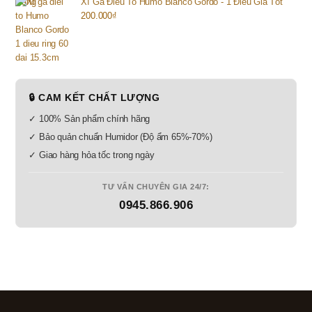
Xì Gà Điếu To Humo Blanco Gordo - 1 Điếu Giá Tốt
200.000
₫
🔒 CAM KẾT CHẤT LƯỢNG
✓ 100% Sản phẩm chính hãng
✓ Bảo quản chuẩn Humidor (Độ ẩm 65%-70%)
✓ Giao hàng hỏa tốc trong ngày
TƯ VẤN CHUYÊN GIA 24/7:
0945.866.906