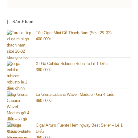
Sản Phẩm
Tẩu Cigar Mini Gỗ Thạch Nam (Size 26–32)
400.000
₫
Xì Gà Cohiba Rubicon Robusto Lẻ 1 Điếu
380.000
₫
La Gloria Cubana Wavell Maduro - Gói 4 Điếu
860.000
₫
Cigar Arturo Fuente Hemingway Best Seller – Lẻ 1
Điếu
360.000
₫