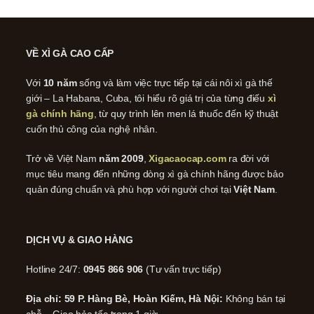
VỀ XÌ GÀ CAO CẤP
Với
10 năm
sống và làm việc trực tiếp tại cái nôi xì gà thế
giới – La Habana, Cuba, tôi hiểu rõ giá trị của từng điếu
xì
gà chính hãng
, từ quy trình lên men lá thuốc đến kỹ thuật
cuốn thủ công của nghệ nhân.
Trở về Việt Nam
năm 2009
,
Xigacaocap.com
ra đời với
mục tiêu mang đến những dòng xì gà chính hãng được bảo
quản đúng chuẩn và phù hợp với người chơi tại
Việt Nam
.
DỊCH VỤ & GIAO HÀNG
Hotline 24/7:
0945 866 906
(Tư vấn trực tiếp)
Địa chỉ: 59 P. Hàng Bè, Hoàn Kiếm, Hà Nội:
Không bán tại
chỗ – Giao hỏa tốc trong 1 giờ.