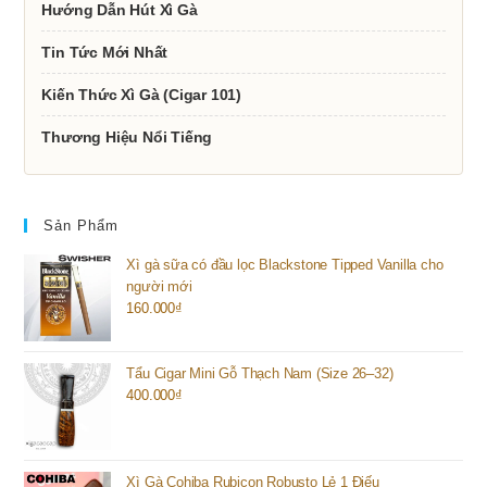
Hướng Dẫn Hút Xì Gà
Tin Tức Mới Nhất
Kiến Thức Xì Gà (Cigar 101)
Thương Hiệu Nổi Tiếng
Sản Phẩm
Xì gà sữa có đầu lọc Blackstone Tipped Vanilla cho
người mới
160.000
₫
Tẩu Cigar Mini Gỗ Thạch Nam (Size 26–32)
400.000
₫
Xì Gà Cohiba Rubicon Robusto Lẻ 1 Điếu