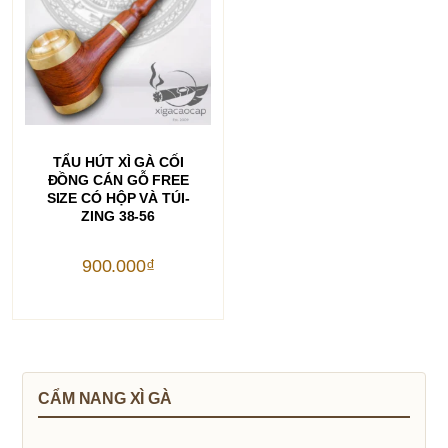
THÊM VÀO GIỎ HÀNG
TẨU HÚT XÌ GÀ CỐI
ĐỒNG CÁN GỖ FREE
SIZE CÓ HỘP VÀ TÚI-
ZING 38-56
900.000
₫
CẨM NANG XÌ GÀ