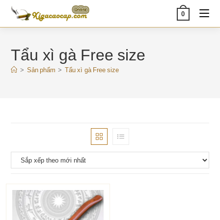
Skip
0
to
content
Tẩu xì gà Free size
>
Sản phẩm
>
Tẩu xì gà Free size