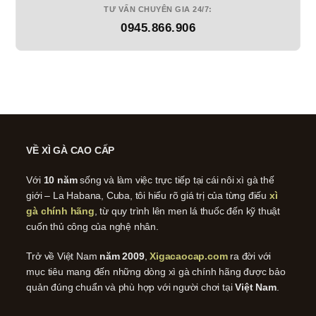
TƯ VẤN CHUYÊN GIA 24/7:
0945.866.906
VỀ XÌ GÀ CAO CẤP
Với
10 năm
sống và làm việc trực tiếp tại cái nôi xì gà thế
giới – La Habana, Cuba, tôi hiểu rõ giá trị của từng điếu
xì
gà chính hãng
, từ quy trình lên men lá thuốc đến kỹ thuật
cuốn thủ công của nghệ nhân.
Trở về Việt Nam
năm 2009
,
Xigacaocap.com
ra đời với
mục tiêu mang đến những dòng xì gà chính hãng được bảo
quản đúng chuẩn và phù hợp với người chơi tại
Việt Nam
.