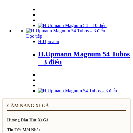
Đọc tiếp
H.Upmann
H.Upmann Magnum 54 Tubos
– 3 điếu
CẨM NANG XÌ GÀ
Hướng Dẫn Hút Xì Gà
Tin Tức Mới Nhất