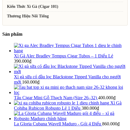
Kiến Thức Xì Gà (Cigar 101)
Thương Hiệu Nổi Tiếng
Sản phẩm
Xì Gà Alec Bradley Tempus Cigar Tubos – 1 Điếu Lẻ
390.000
₫
Xì gà sữa có đầu lọc Blackstone Tipped Vanilla cho người
mới
160.000
₫
Tẩu Cigar Mini Gỗ Thạch Nam (Size 26–32)
400.000
₫
Xì Gà
Cohiba Rubicon Robusto Lẻ 1 Điếu
380.000
₫
La Gloria Cubana Wavell Maduro - Gói 4 Điếu
860.000
₫