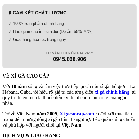
🔒 CAM KẾT CHẤT LƯỢNG
✓ 100% Sản phẩm chính hãng
✓ Bảo quản chuẩn Humidor (Độ ẩm 65%-70%)
✓ Giao hàng hỏa tốc trong ngày
TƯ VẤN CHUYÊN GIA 24/7:
0945.866.906
VỀ XÌ GÀ CAO CẤP
Với
10 năm
sống và làm việc trực tiếp tại cái nôi xì gà thế giới – La
Habana, Cuba, tôi hiểu rõ giá trị của từng điếu
xì gà chính hãng
, từ
quy trình lên men lá thuốc đến kỹ thuật cuốn thủ công của nghệ
nhân.
Trở về Việt Nam
năm 2009
,
Xigacaocap.com
ra đời với mục tiêu
mang đến những dòng xì gà chính hãng được bảo quản đúng chuẩn
và phù hợp với người chơi tại
Việt Nam
.
DỊCH VỤ & GIAO HÀNG