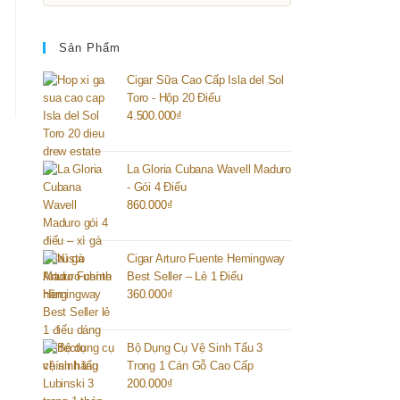
Sản Phẩm
Cigar Sữa Cao Cấp Isla del Sol
Toro - Hộp 20 Điếu
4.500.000
₫
La Gloria Cubana Wavell Maduro
- Gói 4 Điếu
860.000
₫
Cigar Arturo Fuente Hemingway
Best Seller – Lẻ 1 Điếu
360.000
₫
Bộ Dụng Cụ Vệ Sinh Tẩu 3
Trong 1 Cán Gỗ Cao Cấp
200.000
₫