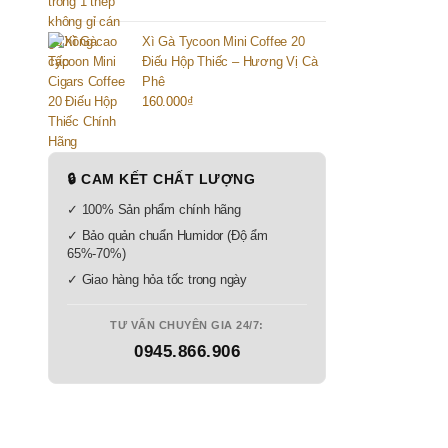
Xì Gà Tycoon Mini Coffee 20
Điếu Hộp Thiếc – Hương Vị Cà
Phê
160.000
₫
🔒 CAM KẾT CHẤT LƯỢNG
✓ 100% Sản phẩm chính hãng
✓ Bảo quản chuẩn Humidor (Độ ẩm
65%-70%)
✓ Giao hàng hỏa tốc trong ngày
TƯ VẤN CHUYÊN GIA 24/7:
0945.866.906