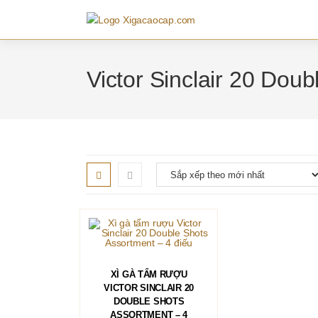
Skip
to
content
Victor Sinclair 20 Dou
THÊM VÀO GIỎ HÀNG
XÌ GÀ TẨM RƯỢU
VICTOR SINCLAIR 20
DOUBLE SHOTS
ASSORTMENT – 4