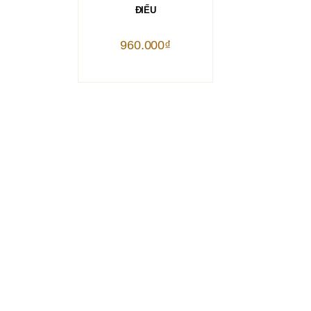
ĐIẾU
960.000
₫