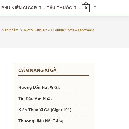
PHỤ KIỆN CIGAR
TẨU THUỐC
TOGGLE
0
WEBSITE
>
Sản phẩm
>
Victor Sinclair 20 Double Shots Assortment
SEARCH
CẨM NANG XÌ GÀ
Hướng Dẫn Hút Xì Gà
Tin Tức Mới Nhất
Kiến Thức Xì Gà (Cigar 101)
Thương Hiệu Nổi Tiếng