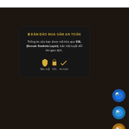
🔒 ĐẢM BẢO MUA SẮM AN TOÀN
Thông tin của bạn được mã hóa qua
SSL
(Secure Sockets Layer)
, bảo mật tuyệt đối
khi giao dịch.
Bảo mật
SSL
An toàn