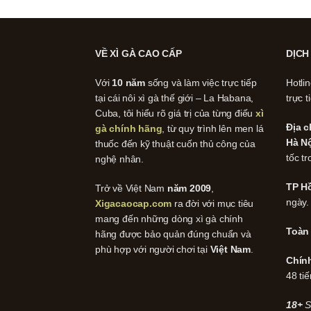
VỀ XÌ GÀ CAO CẤP
DỊCH
Với
10 năm
sống và làm việc trực tiếp
Hotli
tại cái nôi xì gà thế giới – La Habana,
trực t
Cuba, tôi hiểu rõ giá trị của từng điếu
xì
Địa c
gà chính hãng
, từ quy trình lên men lá
Hà Nộ
thuốc đến kỹ thuật cuốn thủ công của
tốc tr
nghệ nhân.
TP Hồ
Trở về Việt Nam
năm 2009
,
ngày.
Xigacaocap.com
ra đời với mục tiêu
mang đến những dòng xì gà chính
Toàn
hãng được bảo quản đúng chuẩn và
phù hợp với người chơi tại
Việt Nam
.
Chín
48 tiế
18+
S