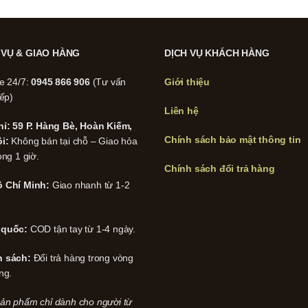
 VỤ & GIAO HÀNG
DỊCH VỤ KHÁCH HÀNG
ne 24/7:
0945 866 906
(Tư vấn
Giới thiệu
iếp)
Liên hệ
hỉ: 59 P. Hàng Bè, Hoàn Kiếm,
Chính sách bảo mật thông tin
i:
Không bán tại chỗ – Giao hỏa
ong 1 giờ.
Chính sách đổi trả hàng
 Chí Minh:
Giao nhanh từ 1-2
 quốc:
COD tận tay từ 1-4 ngày.
h sách:
Đổi trả hàng trong vòng
ng.
ản phẩm chỉ dành cho người từ