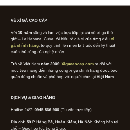
VỀ XÌ GÀ CAO CẤP
Với
10 năm
sống và làm việc trực tiếp tại cái nôi xì gà thế
giới – La Habana, Cuba, tôi hiểu rõ giá trị của từng điếu
xì
gà chính hãng
, từ quy trình lên men lá thuốc đến kỹ thuật
cuốn thủ công của nghệ nhân.
Trở về Việt Nam
năm 2009
,
Xigacaocap.com
ra đời với
mục tiêu mang đến những dòng xì gà chính hãng được bảo
quản đúng chuẩn và phù hợp với người chơi tại
Việt Nam
.
DỊCH VỤ & GIAO HÀNG
Hotline 24/7:
0945 866 906
(Tư vấn trực tiếp)
Địa chỉ: 59 P. Hàng Bè, Hoàn Kiếm, Hà Nội:
Không bán tại
chỗ – Giao hỏa tốc trong 1 giờ.