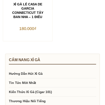
THÊM VÀO GIỎ HÀNG
XÌ GÀ LẺ CASA DE
GARCIA
CONNECTICUT TÂY
BAN NHA – 1 ĐIẾU
180.000
₫
CẨM NANG XÌ GÀ
Hướng Dẫn Hút Xì Gà
Tin Tức Mới Nhất
Kiến Thức Xì Gà (Cigar 101)
Thương Hiệu Nổi Tiếng