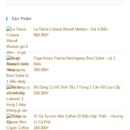
Sản Phẩm
La Gloria Cubana Wavell Maduro - Gói 4 Điếu
860.000
₫
Cigar Arturo Fuente Hemingway Best Seller – Lẻ 1
Điếu
360.000
₫
Bộ Dụng Cụ Vệ Sinh Tẩu 3 Trong 1 Cán Gỗ Cao Cấp
200.000
₫
Xì Gà Tycoon Mini Coffee 20 Điếu Hộp Thiếc – Hương
Vị Cà Phê
160.000
₫