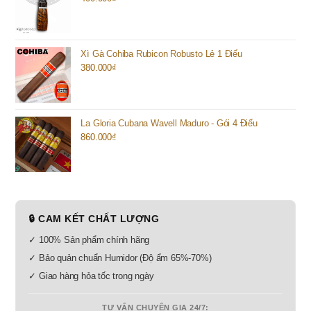
Xì Gà Cohiba Rubicon Robusto Lẻ 1 Điếu
380.000
₫
La Gloria Cubana Wavell Maduro - Gói 4 Điếu
860.000
₫
🔒 CAM KẾT CHẤT LƯỢNG
✓ 100% Sản phẩm chính hãng
✓ Bảo quản chuẩn Humidor (Độ ẩm 65%-70%)
✓ Giao hàng hỏa tốc trong ngày
TƯ VẤN CHUYÊN GIA 24/7: