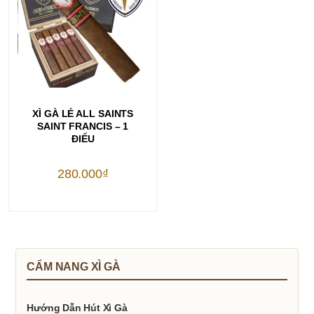
THÊM VÀO GIỎ HÀNG
XÌ GÀ LẺ ALL SAINTS
SAINT FRANCIS – 1
ĐIẾU
280.000
₫
CẨM NANG XÌ GÀ
Hướng Dẫn Hút Xì Gà