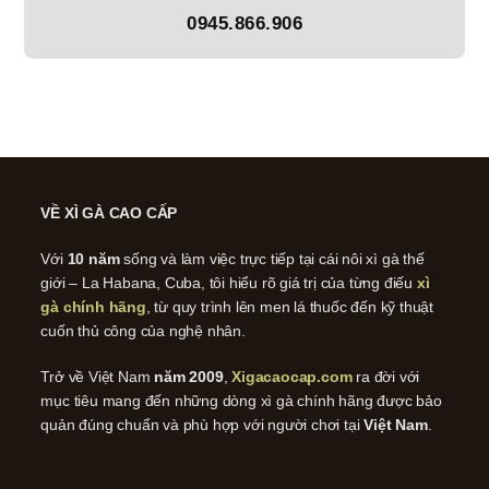
0945.866.906
VỀ XÌ GÀ CAO CẤP
Với
10 năm
sống và làm việc trực tiếp tại cái nôi xì gà thế
giới – La Habana, Cuba, tôi hiểu rõ giá trị của từng điếu
xì
gà chính hãng
, từ quy trình lên men lá thuốc đến kỹ thuật
cuốn thủ công của nghệ nhân.
Trở về Việt Nam
năm 2009
,
Xigacaocap.com
ra đời với
mục tiêu mang đến những dòng xì gà chính hãng được bảo
quản đúng chuẩn và phù hợp với người chơi tại
Việt Nam
.