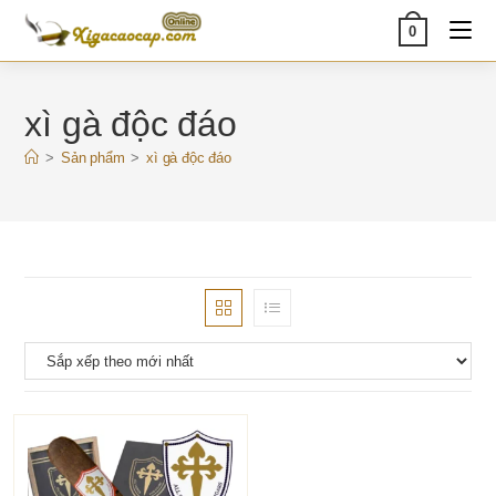
Skip
0
to
content
xì gà độc đáo
>
Sản phẩm
>
xì gà độc đáo