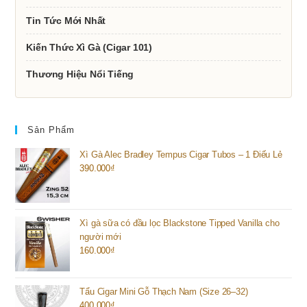
Tin Tức Mới Nhất
Kiến Thức Xì Gà (Cigar 101)
Thương Hiệu Nổi Tiếng
Sản Phẩm
Xì Gà Alec Bradley Tempus Cigar Tubos – 1 Điếu Lẻ
390.000
₫
Xì gà sữa có đầu lọc Blackstone Tipped Vanilla cho
người mới
160.000
₫
Tẩu Cigar Mini Gỗ Thạch Nam (Size 26–32)
400.000
₫