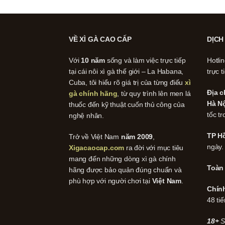
VỀ XÌ GÀ CAO CẤP
DỊCH
Với
10 năm
sống và làm việc trực tiếp
Hotli
tại cái nôi xì gà thế giới – La Habana,
trực t
Cuba, tôi hiểu rõ giá trị của từng điếu
xì
Địa c
gà chính hãng
, từ quy trình lên men lá
Hà Nộ
thuốc đến kỹ thuật cuốn thủ công của
tốc tr
nghệ nhân.
TP Hồ
Trở về Việt Nam
năm 2009
,
ngày.
Xigacaocap.com
ra đời với mục tiêu
mang đến những dòng xì gà chính
Toàn
hãng được bảo quản đúng chuẩn và
phù hợp với người chơi tại
Việt Nam
.
Chín
48 tiế
18+
S