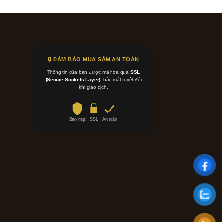
🔒 ĐẢM BẢO MUA SẮM AN TOÀN
Thông tin của bạn được mã hóa qua
SSL
(Secure Sockets Layer)
, bảo mật tuyệt đối
khi giao dịch.
Bảo mật
SSL
An toàn