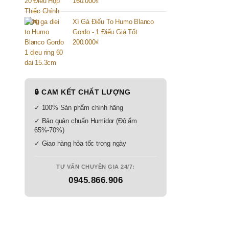
160.000
₫
Xì Gà Điếu To Humo Blanco
Gordo - 1 Điếu Giá Tốt
200.000
₫
🔒 CAM KẾT CHẤT LƯỢNG
✓ 100% Sản phẩm chính hãng
✓ Bảo quản chuẩn Humidor (Độ ẩm
65%-70%)
✓ Giao hàng hỏa tốc trong ngày
TƯ VẤN CHUYÊN GIA 24/7:
0945.866.906