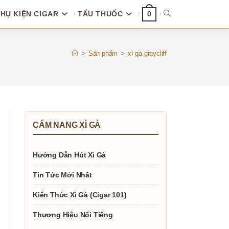
HỤ KIỆN CIGAR
TẨU THUỐC
TOGGLE
0
WEBSITE
>
Sản phẩm
>
xì gà graycliff
SEARCH
CẨM NANG XÌ GÀ
Hướng Dẫn Hút Xì Gà
Tin Tức Mới Nhất
Kiến Thức Xì Gà (Cigar 101)
Thương Hiệu Nổi Tiếng