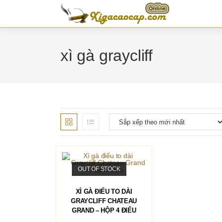
Skip
to
content
xì gà graycliff
OUT OF STOCK
ĐỌC TIẾP
XÌ GÀ ĐIẾU TO DÀI
GRAYCLIFF CHATEAU
GRAND – HỘP 4 ĐIẾU