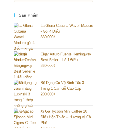
Sản Phẩm
La Gloria Cubana Wavell Maduro
- Gói 4 Điếu
860.000
₫
Cigar Arturo Fuente Hemingway
Best Seller – Lẻ 1 Điếu
360.000
₫
Bộ Dụng Cụ Vệ Sinh Tẩu 3
Trong 1 Cán Gỗ Cao Cấp
200.000
₫
Xì Gà Tycoon Mini Coffee 20
Điếu Hộp Thiếc – Hương Vị Cà
Phê