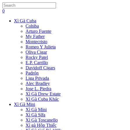
Press
search
Escape
0
to
close
Xì Gà Cuba
the
Cohiba
search
Arturo Fuente
panel.
My Father
Montecristo
Romeo Y Julieta
Oliva Cigar
Rocky Patel
E.P. Carrillo
Davidoff Cigars
Padrón
Liga Privada
Alec Bradley
Jose L. Piedra
Xì Gà Drew Estate
Xì Gà Cuba Khác
Xì Gà Mini
Xì Gà Mini
Xì Gà Sữa
Xì Gà Toscanello
Xì gà Hộp Thiếc