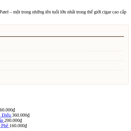
el – một trong những tên tuổi lớn nhất trong thế giới cigar cao cấp
60.000
₫
1 Điếu
360.000
₫
ấp
200.000
₫
 Phê
160.000
₫