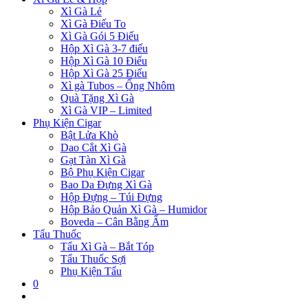
Xì Gà Lẻ
Xì Gà Điếu To
Xì Gà Gói 5 Điếu
Hộp Xì Gà 3-7 điếu
Hộp Xì Gà 10 Điếu
Hộp Xì Gà 25 Điếu
Xì gà Tubos – Ống Nhôm
Quà Tặng Xì Gà
Xì Gà VIP – Limited
Phụ Kiện Cigar
Bật Lửa Khò
Dao Cắt Xì Gà
Gạt Tàn Xì Gà
Bộ Phụ Kiện Cigar
Bao Da Đựng Xì Gà
Hộp Đựng – Túi Đựng
Hộp Bảo Quản Xì Gà – Humidor
Boveda – Cân Bằng Ẩm
Tẩu Thuốc
Tẩu Xì Gà – Bắt Tóp
Tẩu Thuốc Sợi
Phụ Kiện Tẩu
0
Toggle
website