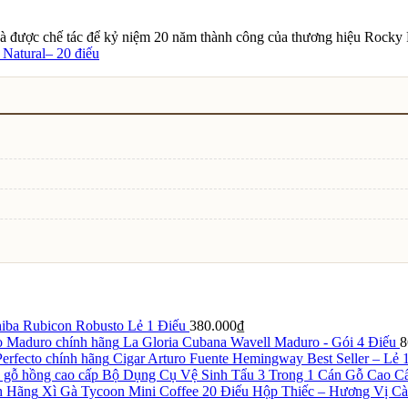
à được chế tác để kỷ niệm 20 năm thành công của thương hiệu Rocky Pat
iba Rubicon Robusto Lẻ 1 Điếu
380.000
₫
La Gloria Cubana Wavell Maduro - Gói 4 Điếu
8
Cigar Arturo Fuente Hemingway Best Seller – Lẻ 
Bộ Dụng Cụ Vệ Sinh Tẩu 3 Trong 1 Cán Gỗ Cao C
Xì Gà Tycoon Mini Coffee 20 Điếu Hộp Thiếc – Hương Vị Cà