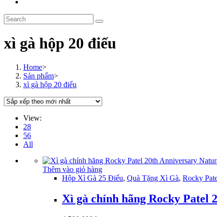
Toggle
website
Search
search
this
website
xì gà hộp 20 điếu
Home
>
Sản phẩm
>
xì gà hộp 20 điếu
View:
28
56
All
Thêm vào giỏ hàng
Hộp Xì Gà 25 Điếu
,
Quà Tặng Xì Gà
,
Rocky Pate
Xì gà chính hãng Rocky Patel 