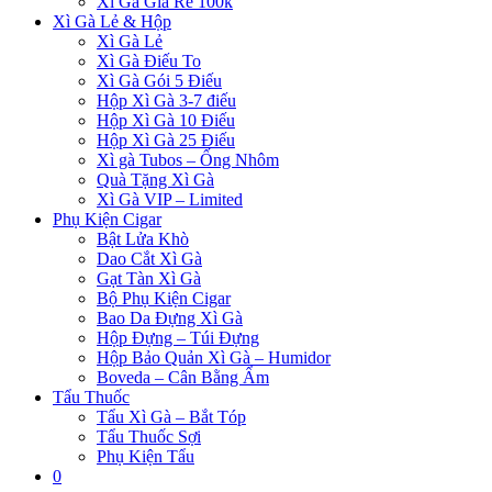
Xì Gà Giá Rẻ 100k
Xì Gà Lẻ & Hộp
Xì Gà Lẻ
Xì Gà Điếu To
Xì Gà Gói 5 Điếu
Hộp Xì Gà 3-7 điếu
Hộp Xì Gà 10 Điếu
Hộp Xì Gà 25 Điếu
Xì gà Tubos – Ống Nhôm
Quà Tặng Xì Gà
Xì Gà VIP – Limited
Phụ Kiện Cigar
Bật Lửa Khò
Dao Cắt Xì Gà
Gạt Tàn Xì Gà
Bộ Phụ Kiện Cigar
Bao Da Đựng Xì Gà
Hộp Đựng – Túi Đựng
Hộp Bảo Quản Xì Gà – Humidor
Boveda – Cân Bằng Ẩm
Tẩu Thuốc
Tẩu Xì Gà – Bắt Tóp
Tẩu Thuốc Sợi
Phụ Kiện Tẩu
0