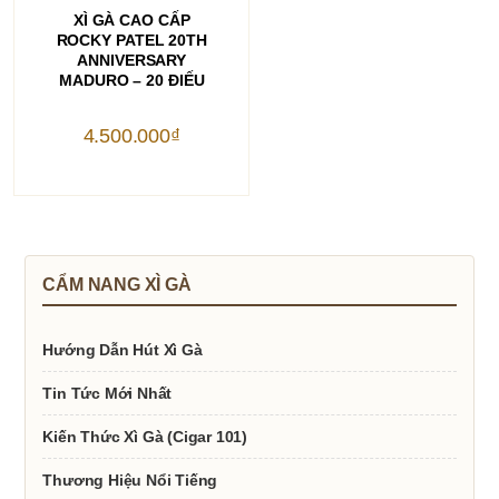
THÊM VÀO GIỎ HÀNG
XÌ GÀ CAO CẤP
ROCKY PATEL 20TH
ANNIVERSARY
MADURO – 20 ĐIẾU
4.500.000
₫
CẨM NANG XÌ GÀ
Hướng Dẫn Hút Xì Gà
Tin Tức Mới Nhất
Kiến Thức Xì Gà (Cigar 101)
Thương Hiệu Nổi Tiếng