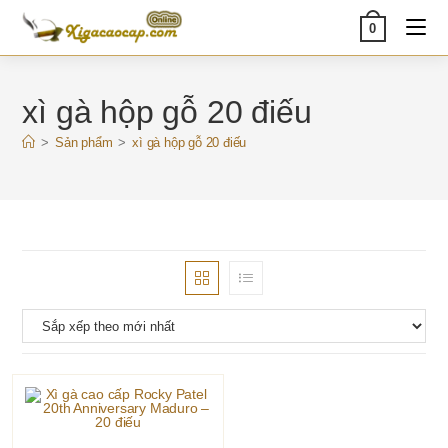
Skip
0
to
content
xì gà hộp gỗ 20 điếu
>
Sản phẩm
>
xì gà hộp gỗ 20 điếu