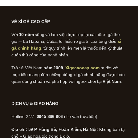
VỀ XÌ GÀ CAO CẤP
Với
10 năm
sống và làm việc trực tiếp tại cái nôi xì gà thế
giới – La Habana, Cuba, tôi hiểu rõ giá trị của từng điếu
xì
gà chính hãng
, từ quy trình lên men lá thuốc đến kỹ thuật
cuốn thủ công của nghệ nhân.
Trở về Việt Nam
năm 2009
,
Xigacaocap.com
ra đời với
mục tiêu mang đến những dòng xì gà chính hãng được bảo
quản đúng chuẩn và phù hợp với người chơi tại
Việt Nam
.
DỊCH VỤ & GIAO HÀNG
Hotline 24/7:
0945 866 906
(Tư vấn trực tiếp)
Địa chỉ: 59 P. Hàng Bè, Hoàn Kiếm, Hà Nội:
Không bán tại
chỗ – Giao hỏa tốc trong 1 giờ.