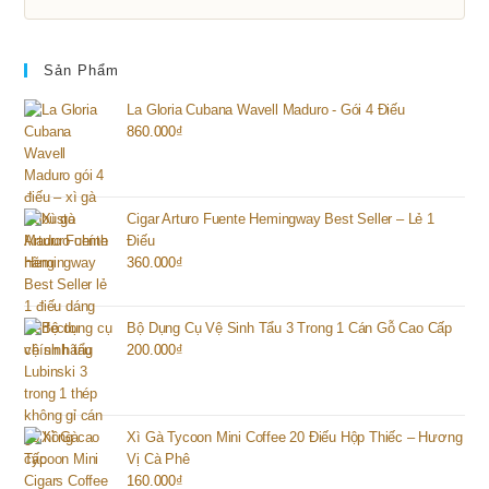
Sản Phẩm
La Gloria Cubana Wavell Maduro - Gói 4 Điếu
860.000
₫
Cigar Arturo Fuente Hemingway Best Seller – Lẻ 1
Điếu
360.000
₫
Bộ Dụng Cụ Vệ Sinh Tẩu 3 Trong 1 Cán Gỗ Cao Cấp
200.000
₫
Xì Gà Tycoon Mini Coffee 20 Điếu Hộp Thiếc – Hương
Vị Cà Phê
160.000
₫