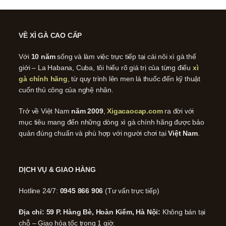
VỀ XÌ GÀ CAO CẤP
Với
10 năm
sống và làm việc trực tiếp tại cái nôi xì gà thế
giới – La Habana, Cuba, tôi hiểu rõ giá trị của từng điếu
xì
gà chính hãng
, từ quy trình lên men lá thuốc đến kỹ thuật
cuốn thủ công của nghệ nhân.
Trở về Việt Nam
năm 2009
,
Xigacaocap.com
ra đời với
mục tiêu mang đến những dòng xì gà chính hãng được bảo
quản đúng chuẩn và phù hợp với người chơi tại
Việt Nam
.
DỊCH VỤ & GIAO HÀNG
Hotline 24/7:
0945 866 906
(Tư vấn trực tiếp)
Địa chỉ: 59 P. Hàng Bè, Hoàn Kiếm, Hà Nội:
Không bán tại
chỗ – Giao hỏa tốc trong 1 giờ.