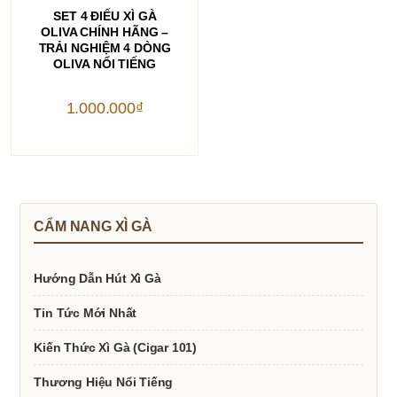
THÊM VÀO GIỎ HÀNG
SET 4 ĐIẾU XÌ GÀ
OLIVA CHÍNH HÃNG –
TRẢI NGHIỆM 4 DÒNG
OLIVA NỔI TIẾNG
1.000.000
₫
CẨM NANG XÌ GÀ
Hướng Dẫn Hút Xì Gà
Tin Tức Mới Nhất
Kiến Thức Xì Gà (Cigar 101)
Thương Hiệu Nổi Tiếng