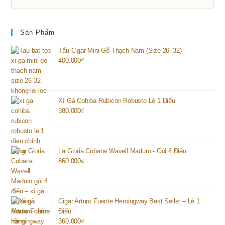
Sản Phẩm
Tẩu Cigar Mini Gỗ Thạch Nam (Size 26–32)
400.000
₫
Xì Gà Cohiba Rubicon Robusto Lẻ 1 Điếu
380.000
₫
La Gloria Cubana Wavell Maduro - Gói 4 Điếu
860.000
₫
Cigar Arturo Fuente Hemingway Best Seller – Lẻ 1
Điếu
360.000
₫